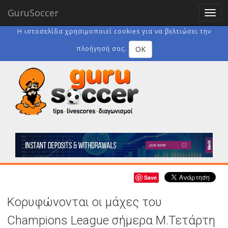
GuruSoccer
Togg
navig
Η ιστοσελίδα χρησιμοποιεί cookies για να βελτιώσει την
OK
πλοήγησή σας.
Save
Κορυφώνονται οι μάχες του
Champions League σήμερα Μ.Τετάρτη