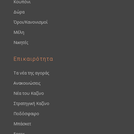
Κουπόνι
Δώρα
Όροι/Κανονισμοί
Μέλη
Νικητές
Επικαιρότητα
Τα νέα της αγοράς
Ανακοινώσεις
Νέα του Καζίνο
Στρατηγική Καζίνο
Ποδόσφαιρο
Μπάσκετ
Forex