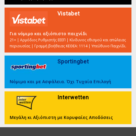
Vistabet
Για νόμιμο και αξιόπιστο παιχνίδι
21+ | Αρμόδιος Ρυθμιστής ΕΕΕΠ | Κίνδυνος εθισμού και απώλειας
περιουσίας | Γραμμή βοήθειας ΚΕΘΕΑ: 1114 | Υπεύθυνο Παιχνίδι.
Sportingbet
Νόμιμα και με Ασφάλεια. Όχι Τυχαία Επιλογή
Interwetten
Μεγάλη κι Αξιόπιστη με Κορυφαίες Αποδόσεις