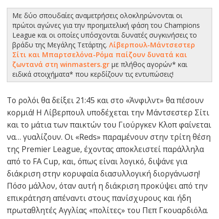
Με δύο σπουδαίες αναμετρήσεις ολοκληρώνονται οι
πρώτοι αγώνες για την προημιτελική φάση του Champions
League και οι οποίες υπόσχονται δυνατές συγκινήσεις το
βράδυ της Μεγάλης Τετάρτης.
Λίβερπουλ-Μάντσεστερ
Σίτι και Μπαρτσελόνα-Ρόμα παίζουν δυνατά και
ζωντανά στη winmasters.gr
με πλήθος αγορών* και
ειδικά στοιχήματα* που κερδίζουν τις εντυπώσεις!
Το ρολόι θα δείξει 21:45 και στο «Άνφιλντ» θα πέσουν
κορμιά! Η Λίβερπουλ υποδέχεται την Μάντσεστερ Σίτι
και το μάτια των παικτών του Γιούργκεν Κλοπ φαίνεται
να… γυαλίζουν. Οι «Reds» παραμένουν στην τρίτη θέση
της Premier League, έχοντας αποκλειστεί παράλληλα
από το FA Cup, και, όπως είναι λογικό, διψάνε για
διάκριση στην κορυφαία διασυλλογική διοργάνωση!
Πόσο μάλλον, όταν αυτή η διάκριση προκύψει από την
επικράτηση απέναντι στους πανίσχυρους και ήδη
πρωταθλητές Αγγλίας «πολίτες» του Πεπ Γκουαρδιόλα.