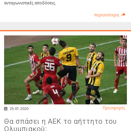
ανταγωνιστικές αποδόσεις.
περισσότερα...
Προσφορές
25-01-2020
Θα σπάσει η ΑΕΚ το αήττητο του
Ολυμπιακού;