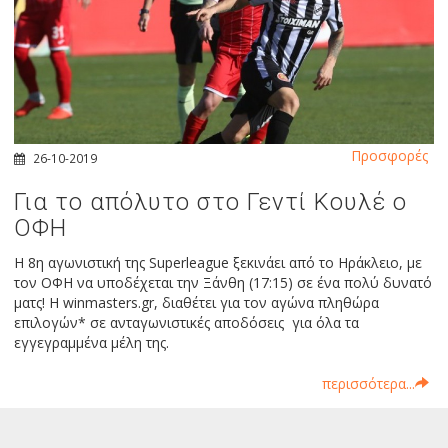
Προσφορές
26-10-2019
Για το απόλυτο στο Γεντί Κουλέ ο
ΟΦΗ
Η 8η αγωνιστική της Superleague ξεκινάει από το Ηράκλειο, με
τον ΟΦΗ να υποδέχεται την Ξάνθη (17:15) σε ένα πολύ δυνατό
ματς! Η winmasters.gr, διαθέτει για τον αγώνα πληθώρα
επιλογών* σε ανταγωνιστικές αποδόσεις για όλα τα
εγγεγραμμένα μέλη της.
περισσότερα...