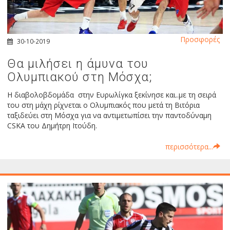
Προσφορές
30-10-2019
Θα μιλήσει η άμυνα του
Ολυμπιακού στη Μόσχα;
Η διαβολοβδομάδα στην Ευρωλίγκα ξεκίνησε και..με τη σειρά
του στη μάχη ρίχνεται ο Ολυμπιακός που μετά τη Βιτόρια
ταξιδεύει στη Μόσχα για να αντιμετωπίσει την παντοδύναμη
CSKA του Δημήτρη Ιτούδη.
περισσότερα...