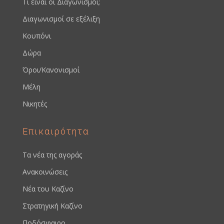
Τι είναι οι Διαγωνισμοί;
Διαγωνισμοί σε εξέλιξη
Κουπόνι
Δώρα
Όροι/Κανονισμοί
Μέλη
Νικητές
Επικαιρότητα
Τα νέα της αγοράς
Ανακοινώσεις
Νέα του Καζίνο
Στρατηγική Καζίνο
Ποδόσφαιρο