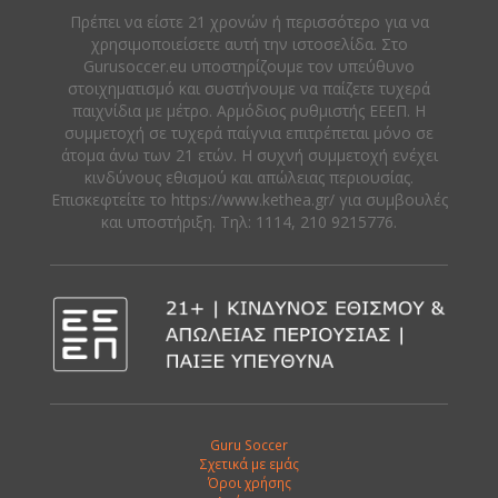
Πρέπει να είστε 21 χρονών ή περισσότερο για να
χρησιμοποιείσετε αυτή την ιστοσελίδα. Στο
Gurusoccer.eu υποστηρίζουμε τον υπεύθυνο
στοιχηματισμό και συστήνουμε να παίζετε τυχερά
παιχνίδια με μέτρο. Αρμόδιος ρυθμιστής ΕΕΕΠ. Η
συμμετοχή σε τυχερά παίγνια επιτρέπεται μόνο σε
άτομα άνω των 21 ετών. Η συχνή συμμετοχή ενέχει
κινδύνους εθισμού και απώλειας περιουσίας.
Eπισκεφτείτε το https://www.kethea.gr/ για συμβουλές
και υποστήριξη. Tηλ: 1114, 210 9215776.
Guru Soccer
Σχετικά με εμάς
Όροι χρήσης