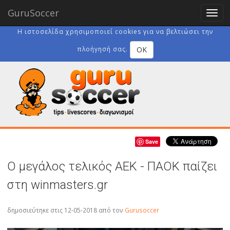
GuruSoccer
Togg
navig
Η ιστοσελίδα χρησιμοποιεί cookies για να βελτιώσει την
OK
πλοήγησή σας.
Save
Ο μεγάλος τελικός ΑΕΚ - ΠΑΟΚ παίζει
στη winmasters.gr
δημοσιεύτηκε στις 12-05-2018
από τον
Gurusoccer