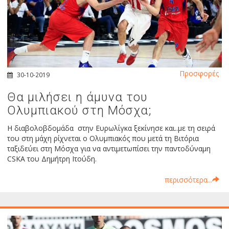
Προσφορές
30-10-2019
Θα μιλήσει η άμυνα του
Ολυμπιακού στη Μόσχα;
Η διαβολοβδομάδα στην Ευρωλίγκα ξεκίνησε και..με τη σειρά
του στη μάχη ρίχνεται ο Ολυμπιακός που μετά τη Βιτόρια
ταξιδεύει στη Μόσχα για να αντιμετωπίσει την παντοδύναμη
CSKA του Δημήτρη Ιτούδη.
περισσότερα...