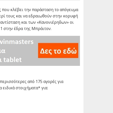
ς που κλέβει την παράσταση το απόγευμα
ερί τους και να εδραιωθούν στην κορυφή
 αντίσταση και των «Κανονιέρηδων» οι
1 στην έδρα της Μπράιτον.
 περισσότερες από 175 αγορές για
α ειδικά στοιχήματα* για: