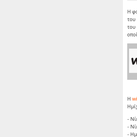
Η φ
του
του
οπο
Η
w
Ημίχ
- Νί
- Ν
- Ημ