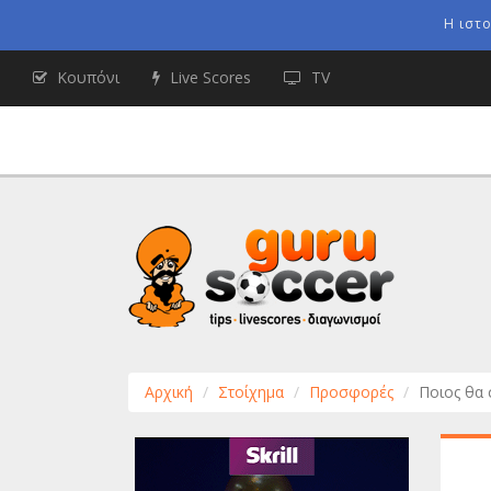
Η ιστ
Κουπόνι
Live Scores
TV
Αρχική
Στοίχημα
Προσφορές
Ποιος θα 