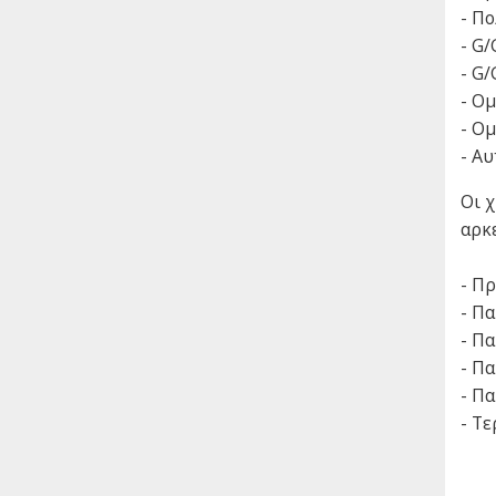
- Π
- G/
- G/
- Ο
- Ομ
- Α
Οι 
αρκ
- Π
- Πα
- Πα
- Π
- Πα
- Τ