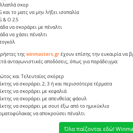
ολλαπλά σκορ
G και το ματς να μην λήξει ισοπαλία
G & O 2.5
μάδα να σκοράρει με πέναλτι
άδα να χάσει πέναλτι
υτογκόλ
χρήστες της
winmasters.gr
έχουν επίσης την ευκαιρία να 
ετά ανταγωνιστικές αποδόσεις, όπως για παράδειγμα:
ρώτος και Τελευταίος σκόρερ
ίκτης να σκοράρει 2, 3 ή και περισσότερα τέρματα
ίκτης να σκοράρει με κεφαλιά
αίκτης να σκοράρει με απευθείας φάουλ
ίκτης να σκοράρει με σουτ έξω από το ημικύκλιο
ερματοφύλακας να αποκρούσει πέναλτι
Όλα παίζονται εδώ! Winma