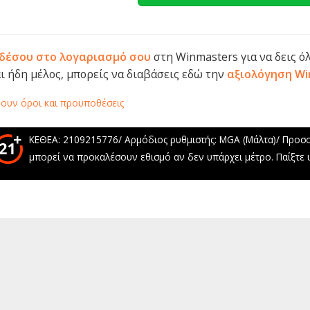
δέσου στο λογαριασμό σου
στη Winmasters για να δεις ό
ι ήδη μέλος, μπορείς να διαβάσεις εδώ την
αξιολόγηση Wi
ύουν όροι και προϋποθέσεις
ΚΕΘΕΑ: 2109215776/ Αρμόδιος ρυθμιστής: ΜGA (Μάλτα)/ Προσοχ
μπορεί να προκαλέσουν εθισμό αν δεν υπάρχει μέτρο. Παίξτε