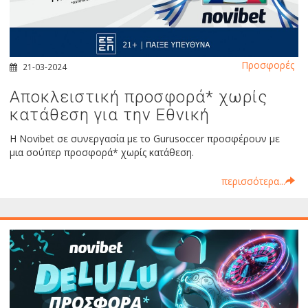
Προσφορές
21-03-2024
Αποκλειστική προσφορά* χωρίς
κατάθεση για την Εθνική
Η Novibet σε συνεργασία με το Gurusoccer προσφέρουν με
μια σούπερ προσφορά* χωρίς κατάθεση.
περισσότερα...