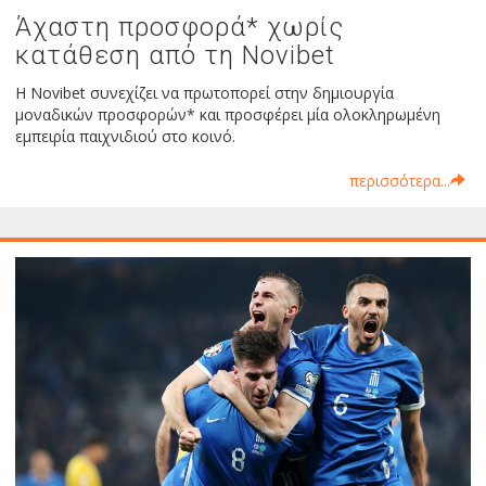
Άχαστη προσφορά* χωρίς
κατάθεση από τη Novibet
Η Novibet συνεχίζει να πρωτοπορεί στην δημιουργία
μοναδικών προσφορών* και προσφέρει μία ολοκληρωμένη
εμπειρία παιχνιδιού στο κοινό.
περισσότερα...