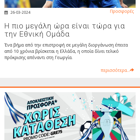
Προσφορές
26-03-2024
Η πιο μεγάλη ώρα είναι τώρα για
την Εθνική Ομάδα
Ένα βήμα από την επιστροφή σε μεγάλη διοργάνωση έπειτα
από 10 χρόνια βρίσκεται η Ελλάδα, η οποία δίνει τελικό
πρόκρισης απέναντι στη Γεωργία.
περισσότερα...