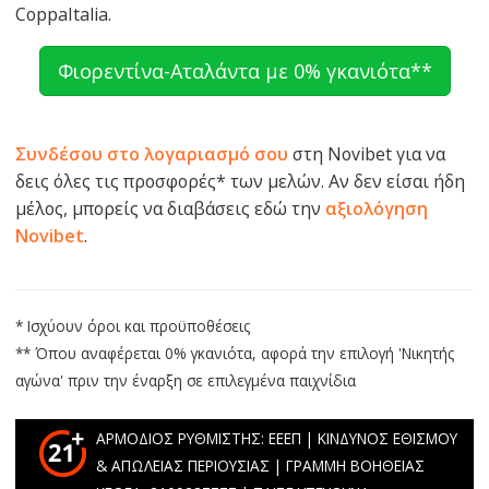
CoppaItalia.
Φιορεντίνα-Αταλάντα με 0% γκανιότα**
Συνδέσου στο λογαριασμό σου
στη Novibet για να
δεις όλες τις προσφορές* των μελών. Αν δεν είσαι ήδη
μέλος, μπορείς να διαβάσεις εδώ την
αξιολόγηση
Novibet
.
* Ισχύουν όροι και προϋποθέσεις
** Όπου αναφέρεται 0% γκανιότα, αφορά την επιλογή 'Νικητής
αγώνα' πριν την έναρξη σε επιλεγμένα παιχνίδια
ΑΡΜΟΔΙΟΣ ΡΥΘΜΙΣΤΗΣ: ΕΕΕΠ | ΚΙΝΔΥΝΟΣ ΕΘΙΣΜΟΥ
& ΑΠΩΛΕΙΑΣ ΠΕΡΙΟΥΣΙΑΣ | ΓΡΑΜΜΗ ΒΟΗΘΕΙΑΣ