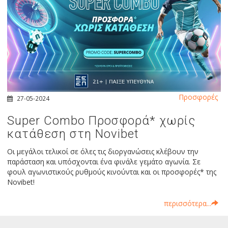
Προσφορές
27-05-2024
Super Combo Προσφορά* χωρίς
κατάθεση στη Νovibet
Οι μεγάλοι τελικοί σε όλες τις διοργανώσεις κλέβουν την
παράσταση και υπόσχονται ένα φινάλε γεμάτο αγωνία. Σε
φουλ αγωνιστικούς ρυθμούς κινούνται και οι προσφορές* της
Novibet!
περισσότερα...