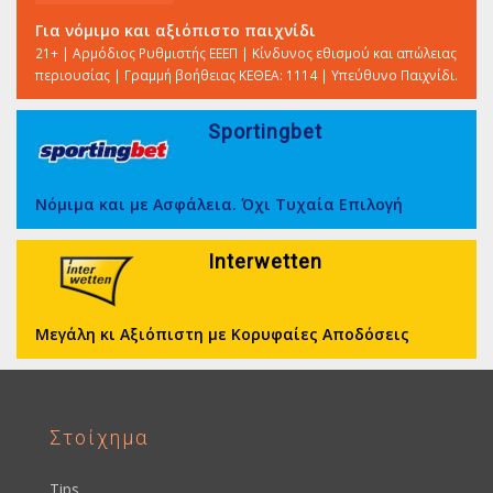
Για νόμιμο και αξιόπιστο παιχνίδι
21+ | Αρμόδιος Ρυθμιστής ΕΕΕΠ | Κίνδυνος εθισμού και απώλειας
περιουσίας | Γραμμή βοήθειας ΚΕΘΕΑ: 1114 | Υπεύθυνο Παιχνίδι.
Sportingbet
Νόμιμα και με Ασφάλεια. Όχι Τυχαία Επιλογή
Interwetten
Μεγάλη κι Αξιόπιστη με Κορυφαίες Αποδόσεις
Στοίχημα
Tips