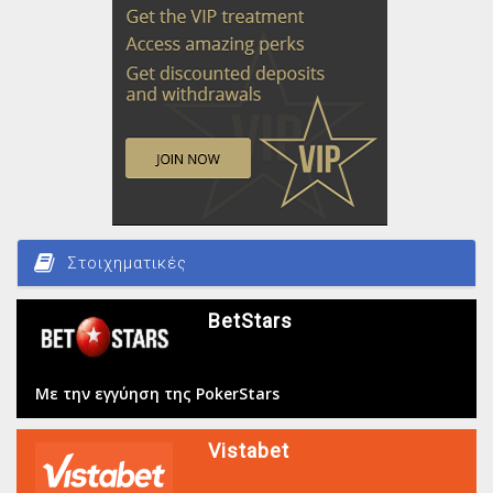
Στοιχηματικές
BetStars
Με την εγγύηση της PokerStars
Vistabet