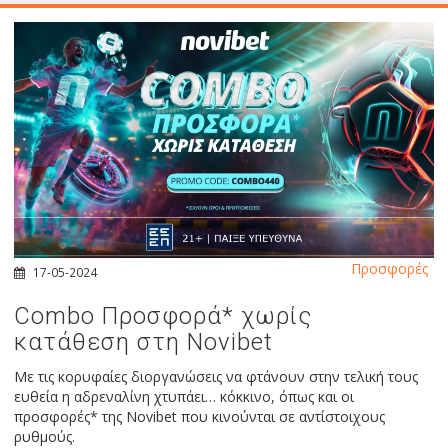
Προσφορές
17-05-2024
Combo Προσφορά* χωρίς
κατάθεση στη Νovibet
Με τις κορυφαίες διοργανώσεις να φτάνουν στην τελική τους
ευθεία η αδρεναλίνη χτυπάει… κόκκινο, όπως και οι
προσφορές* της Novibet που κινούνται σε αντίστοιχους
ρυθμούς.