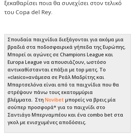
ξεκαθαρίσει ποια θα συνεχίσει στον τελικό
του Copa del Rey.
Σπουδαία παιχνίδια διεξάγονται για ακόμα μια
βραδιά στα ποδοσφαιρικά γήπεδα της Ευρώπης.
Μπορεί οι αγώνες σε Champions League και
Europa League να απουσιάζουν, ωστόσο
αντικαθίστανται επάξια με top ματς. Το
«clasico»ανάμεσα σε Ρεάλ Μαδρίτης και
Μπαρτσελόνα είναι από τα παιχνίδια που θα
στρέψουν πάνω τους εκατομμύρια
βλέμματα. Στη
Novibet
μπορείς να βρεις μία
σούπερ προσφορά* για το παιχνίδι στο
Σαντιάγο Μπερναμπέου και ένα combo bet στα
γκολ με ενισχυμένες αποδόσεις.