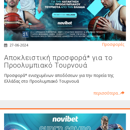
Προσφορές
27-06-2024
Αποκλειστική προσφορά* για το
Προολυμπιακό Τουρνουά
Προσφορά* ενισχυμένων αποδόσεων για την πορεία της
Ελλάδας στο Προολυμπιακό Τουρνουά
περισσότερα...