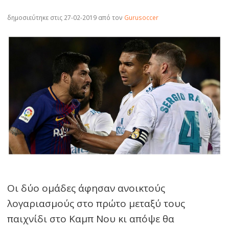
δημοσιεύτηκε στις 27-02-2019
από τον
Gurusoccer
Οι δύο ομάδες άφησαν ανοικτούς
λογαριασμούς στο πρώτο μεταξύ τους
παιχνίδι στο Καμπ Νου κι απόψε θα