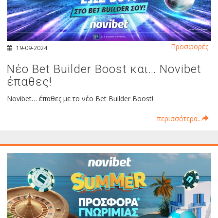
Προσφορές
19-09-2024
Νέο Bet Builder Boost και… Novibet
έπαθες!
Novibet… έπαθες με το νέο Bet Builder Boost!
περισσότερα...