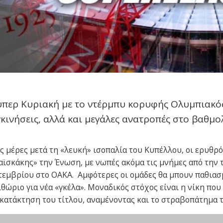
περ Κυριακή με το ντέρμπυ κορυφής Ολυμπιακός
κινήσεις, αλλά και μεγάλες ανατροπές στο βαθμο
ς μέρες μετά τη «λευκή» ισοπαλία του Κυπέλλου, οι ερυθρό
αϊσκάκης» την Ένωση, με νωπές ακόμα τις μνήμες από την
τεμβρίου στο ΟΑΚΑ. Αμφότερες οι ομάδες θα μπουν παθιασ
θώριο για νέα «γκέλα». Μοναδικός στόχος είναι η νίκη που
 κατάκτηση του τίτλου, αναμένοντας και το στραβοπάτημα