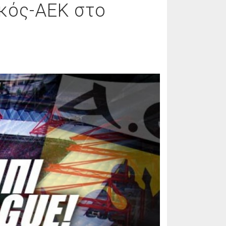
κός-ΑΕΚ στο