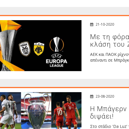
21-10-2020
Με τη φόρα
κλάση του 
ΑΕΚ και ΠΑΟΚ ρίχνο
απέναντι σε Μπράγκα
23-08-2020
Η Μπάγερν 
διψάει!
Στο στάδιο 'Da Luz'