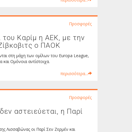
Προσφορές
 του Καρίμ η ΑΕΚ, με την
Ζίβκοβιτς ο ΠΑΟΚ
νται στη μάχη των ομίλων του Europa League,
 και Ομόνοια αντίστοιχα.
περισσότερα...
Προσφορές
δεν αστειεύεται, η Παρί
 της Λισσαβώνας οι Παρί Σεν Ζερμέν και