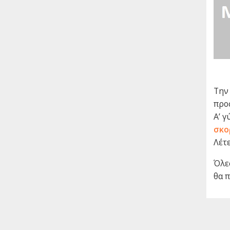
Την
προ
Α’ γ
σκο
Λέτε
Όλες
θα 