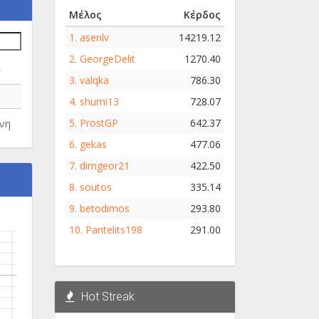
Μέλος
Κέρδος
1.
asenlv
14219.12
2.
GeorgeDelit
1270.40
e
3.
valqka
786.30
4.
shumi13
728.07
5.
ProstGP
642.37
νη
6.
gekas
477.06
7.
dimgeor21
422.50
8.
soutos
335.14
9.
betodimos
293.80
10.
Pantelits198
291.00
Hot Streak