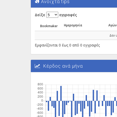
Ανοιχτά tips
Δείξε
εγγραφές
Ημερομηνία
Αγών
Bookmaker
Δεν 
Εμφανίζονται 0 έως 0 από 0 εγγραφές
Κέρδος ανά μήνα