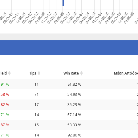
Yield
Tips
Win Rate
Μέση Απόδο
.91 %
11
81.82 %
.58 %
71
54.93 %
.82 %
17
35.29 %
.71 %
14
57.14 %
.87 %
15
53.33 %
.71 %
14
92.86 %