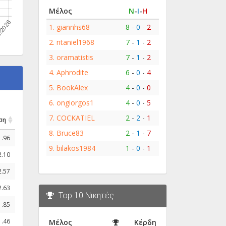
Μέλος
Ν
-
Ι
-
Η
1.
giannhs68
8
-
0
-
2
2.
ntaniel1968
7
-
1
-
2
3.
oramatistis
7
-
1
-
2
4.
Aphrodite
6
-
0
-
4
5.
BookAlex
4
-
0
-
0
6.
ongiorgos1
4
-
0
-
5
7.
COCKATIEL
2
-
2
-
1
ση
8.
Bruce83
2
-
1
-
7
1.96
9.
bilakos1984
1
-
0
-
1
2.10
2.57
2.63
Top 10 Νικητές
1.85
1.46
Μέλος
Κέρδη