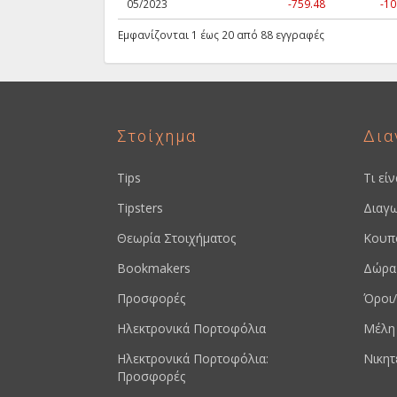
05/2023
-759.48
-10
Εμφανίζονται 1 έως 20 από 88 εγγραφές
Στοίχημα
Δια
Tips
Τι εί
Tipsters
Διαγω
Θεωρία Στοιχήματος
Κουπ
Bookmakers
Δώρα
Προσφορές
Όροι/
Ηλεκτρονικά Πορτοφόλια
Μέλη
Ηλεκτρονικά Πορτοφόλια:
Νικητ
Προσφορές