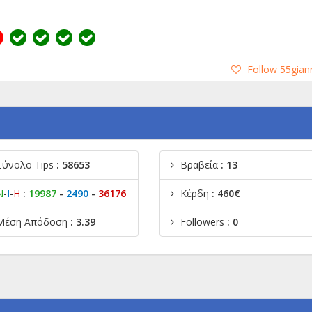
Follow 55gian
Σύνολο Tips
: 58653
Βραβεία
: 13
Ν
-
Ι
-
Η
:
19987
-
2490
-
36176
Κέρδη
: 460€
Μέση Απόδοση
: 3.39
Followers
: 0