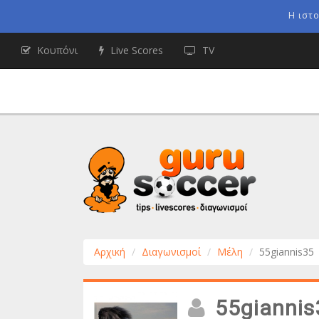
Η ιστ
Κουπόνι
Live Scores
TV
Αρχική
Διαγωνισμοί
Μέλη
55giannis35
55giannis