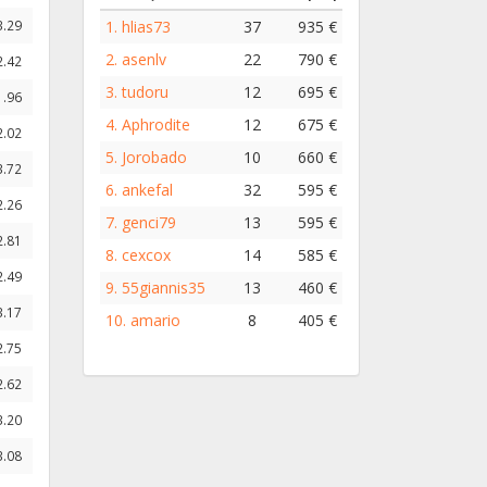
1.
hlias73
37
935 €
3.29
2.
asenlv
22
790 €
2.42
3.
tudoru
12
695 €
1.96
4.
Aphrodite
12
675 €
2.02
5.
Jorobado
10
660 €
3.72
6.
ankefal
32
595 €
2.26
7.
genci79
13
595 €
2.81
8.
cexcox
14
585 €
2.49
9.
55giannis35
13
460 €
3.17
10.
amario
8
405 €
2.75
2.62
3.20
3.08