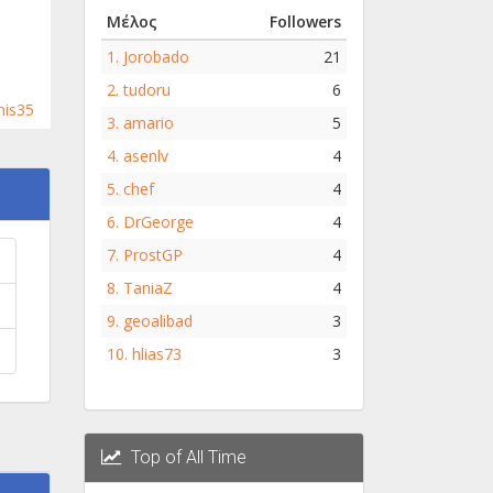
Μέλος
Followers
1.
Jorobado
21
2.
tudoru
6
nis35
3.
amario
5
4.
asenlv
4
5.
chef
4
6.
DrGeorge
4
7.
ProstGP
4
8.
TaniaZ
4
9.
geoalibad
3
10.
hlias73
3
Top of All Time