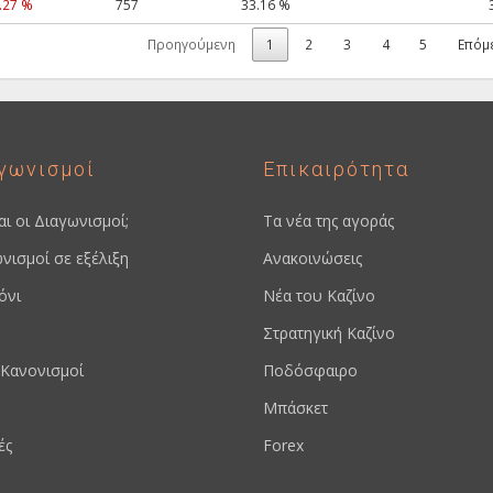
.27 %
757
33.16 %
Προηγούμενη
1
2
3
4
5
Επόμ
γωνισμοί
Επικαιρότητα
ναι οι Διαγωνισμοί;
Τα νέα της αγοράς
νισμοί σε εξέλιξη
Ανακοινώσεις
όνι
Νέα του Καζίνο
Στρατηγική Καζίνο
Κανονισμοί
Ποδόσφαιρο
Μπάσκετ
ές
Forex