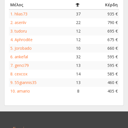
Μέλος
Κέρδη
1.
hlias73
37
935 €
2.
asenlv
22
790 €
3.
tudoru
12
695 €
4.
Aphrodite
12
675 €
5.
Jorobado
10
660 €
6.
ankefal
32
595 €
7.
genci79
13
595 €
8.
cexcox
14
585 €
9.
55giannis35
13
460 €
10.
amario
8
405 €