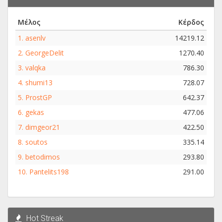
Μέλος
Κέρδος
1.
asenlv
14219.12
2.
GeorgeDelit
1270.40
3.
valqka
786.30
4.
shumi13
728.07
5.
ProstGP
642.37
6.
gekas
477.06
7.
dimgeor21
422.50
8.
soutos
335.14
9.
betodimos
293.80
10.
Pantelits198
291.00
Hot Streak