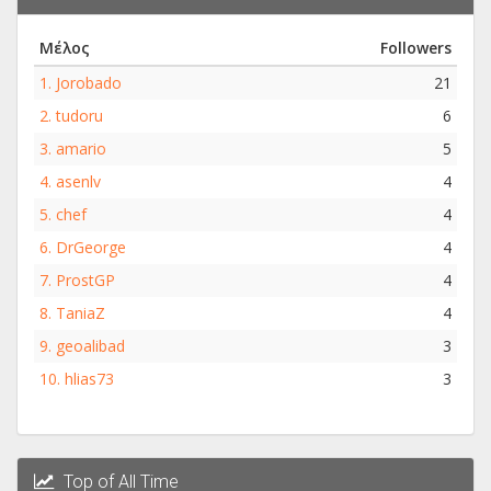
Μέλος
Followers
1.
Jorobado
21
2.
tudoru
6
3.
amario
5
4.
asenlv
4
5.
chef
4
6.
DrGeorge
4
7.
ProstGP
4
8.
TaniaZ
4
9.
geoalibad
3
10.
hlias73
3
Top of All Time