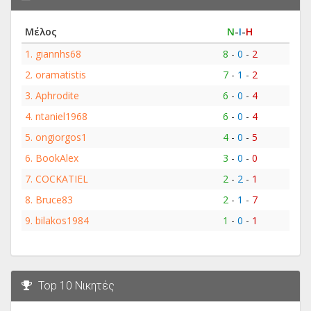
Μέλος
Ν
-
Ι
-
Η
1.
giannhs68
8
-
0
-
2
2.
oramatistis
7
-
1
-
2
3.
Aphrodite
6
-
0
-
4
4.
ntaniel1968
6
-
0
-
4
5.
ongiorgos1
4
-
0
-
5
6.
BookAlex
3
-
0
-
0
7.
COCKATIEL
2
-
2
-
1
8.
Bruce83
2
-
1
-
7
9.
bilakos1984
1
-
0
-
1
Top 10 Νικητές