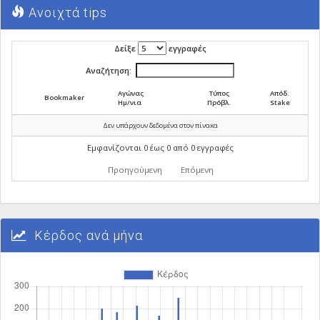
Ανοιχτά tips
Δείξε
εγγραφές
Αναζήτηση:
Αγώνας
Τύπος
Απόδ.
Bookmaker
Ημ/νια
Πρόβλ.
Stake
Δεν υπάρχουν δεδομένα στον πίνακα
Εμφανίζονται 0 έως 0 από 0 εγγραφές
Προηγούμενη
Επόμενη
Κέρδος ανά μήνα