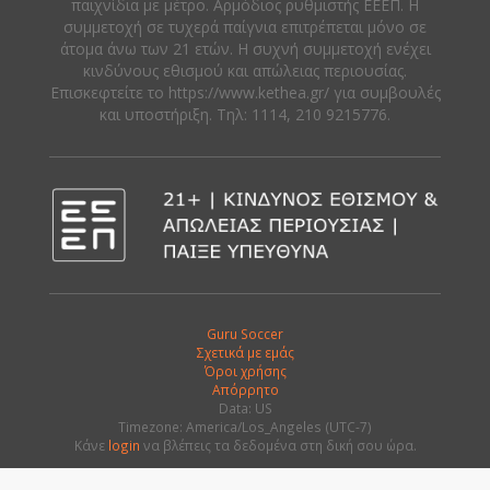
παιχνίδια με μέτρο. Αρμόδιος ρυθμιστής ΕΕΕΠ. Η
συμμετοχή σε τυχερά παίγνια επιτρέπεται μόνο σε
άτομα άνω των 21 ετών. Η συχνή συμμετοχή ενέχει
κινδύνους εθισμού και απώλειας περιουσίας.
Eπισκεφτείτε το https://www.kethea.gr/ για συμβουλές
και υποστήριξη. Tηλ: 1114, 210 9215776.
Guru Soccer
Σχετικά με εμάς
Όροι χρήσης
Απόρρητο
Data: US
Timezone: America/Los_Angeles (UTC-7)
Κάνε
login
να βλέπεις τα δεδομένα στη δική σου ώρα.