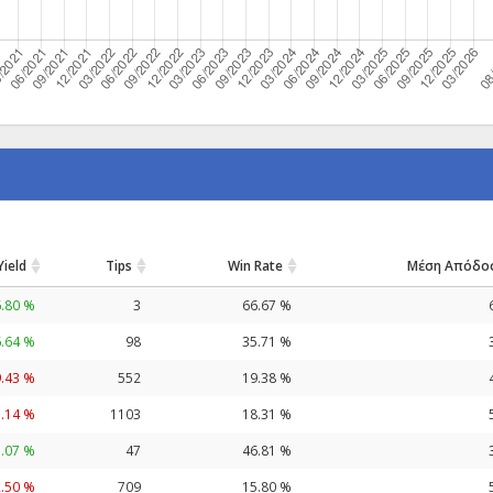
Yield
Tips
Win Rate
Μέση Απόδο
.80 %
3
66.67 %
.64 %
98
35.71 %
9.43 %
552
19.38 %
3.14 %
1103
18.31 %
.07 %
47
46.81 %
2.50 %
709
15.80 %