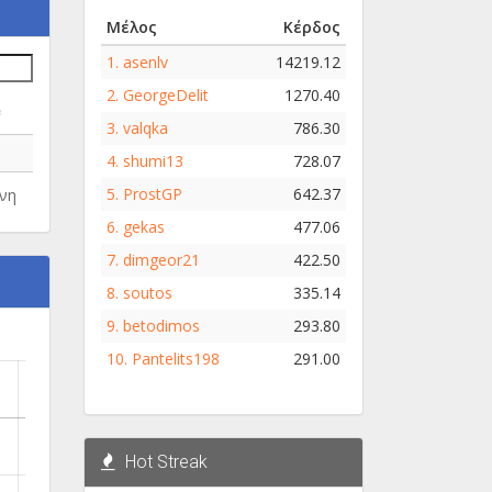
Μέλος
Κέρδος
1.
asenlv
14219.12
2.
GeorgeDelit
1270.40
e
3.
valqka
786.30
4.
shumi13
728.07
5.
ProstGP
642.37
νη
6.
gekas
477.06
7.
dimgeor21
422.50
8.
soutos
335.14
9.
betodimos
293.80
10.
Pantelits198
291.00
Hot Streak