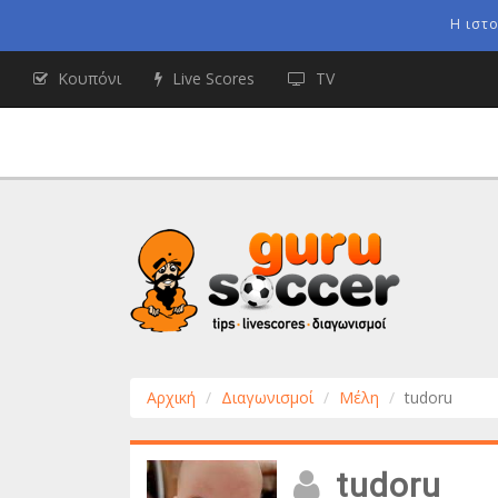
Η ιστ
Κουπόνι
Live Scores
TV
Αρχική
Διαγωνισμοί
Μέλη
tudoru
tudoru