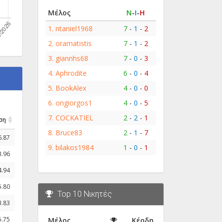
Μέλος
Ν
-
Ι
-
Η
1.
ntaniel1968
7
-
1
-
2
2.
oramatistis
7
-
1
-
2
3.
giannhs68
7
-
0
-
3
4.
Aphrodite
6
-
0
-
4
5.
BookAlex
4
-
0
-
0
6.
ongiorgos1
4
-
0
-
5
7.
COCKATIEL
2
-
2
-
1
ση
8.
Bruce83
2
-
1
-
7
6.87
9.
bilakos1984
1
-
0
-
1
3.96
4.94
5.80
Top 10 Νικητές
3.83
5.75
Μέλος
Κέρδη