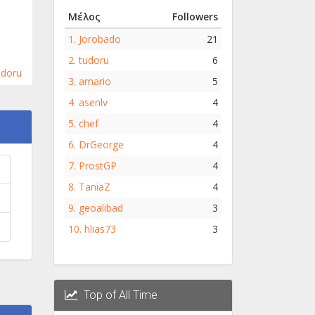
Μέλος
Followers
1.
Jorobado
21
2.
tudoru
6
udoru
3.
amario
5
4.
asenlv
4
5.
chef
4
6.
DrGeorge
4
7.
ProstGP
4
8.
TaniaZ
4
9.
geoalibad
3
10.
hlias73
3
Top of All Time