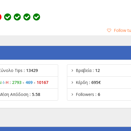
Follow t
Σύνολο Tips
: 13429
Βραβεία
: 12
Ν
-
Ι
-
Η
:
2793
-
469
-
10167
Κέρδη
: 695€
Μέση Απόδοση
: 5.58
Followers
: 6