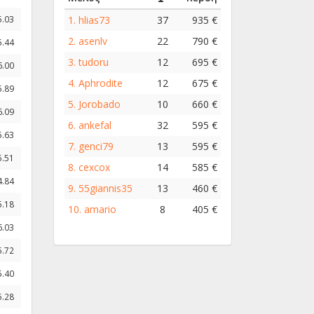
1.
hlias73
37
935 €
5.03
2.
asenlv
22
790 €
5.44
3.
tudoru
12
695 €
6.00
4.
Aphrodite
12
675 €
5.89
5.
Jorobado
10
660 €
6.09
6.
ankefal
32
595 €
5.63
7.
genci79
13
595 €
5.51
8.
cexcox
14
585 €
4.84
9.
55giannis35
13
460 €
5.18
10.
amario
8
405 €
6.03
5.72
5.40
5.28