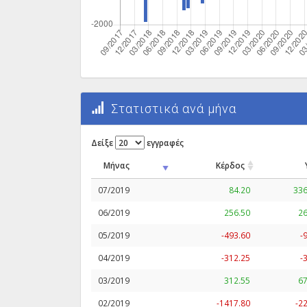
Στατιστικά ανά μήνα
Δείξε
εγγραφές
Μήνας
Κέρδος
07/2019
84.20
336
06/2019
256.50
26
05/2019
-493.60
-
04/2019
-312.25
-
03/2019
312.55
67
02/2019
-1417.80
-2