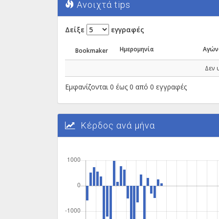
Ανοιχτά tips
Δείξε
εγγραφές
Ημερομηνία
Αγών
Bookmaker
Δεν 
Εμφανίζονται 0 έως 0 από 0 εγγραφές
Κέρδος ανά μήνα