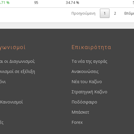
.71 %
95
34.74 %
Προηγούμενη
1
2
Επόμ
γωνισμοί
Επικαιρότητα
ναι οι Διαγωνισμοί;
Τα νέα της αγοράς
νισμοί σε εξέλιξη
Ανακοινώσεις
όνι
Νέα του Καζίνο
Στρατηγική Καζίνο
Κανονισμοί
Ποδόσφαιρο
Μπάσκετ
ές
Forex