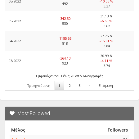
06/2022
-10.53 %
492
3.37
31.13 %
-342.30
05/2022
-6.63 %
530
3.62
27.75 %
-1185.65
04/2022
-15.01 %
818
3.84
30.99 %
-364.13
03/2022
-4.11 %
923
3.74
Εμφανίζονται 1 έως 20 από 64 εγγραφές
Προηγούμενη
1
2
3
4
Επόμενη
Most Followed
Μέλος
Followers