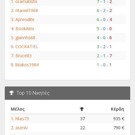
1.
oramatistis
7
-
1
-
2
2.
ntaniel1968
6
-
2
-
2
3.
Aphrodite
6
-
0
-
4
4.
BookAlex
5
-
0
-
0
5.
giannhs68
4
-
0
-
6
6.
COCKATIEL
3
-
2
-
1
7.
Bruce83
2
-
1
-
7
8.
bilakos1984
1
-
0
-
1
Top 10 Νικητές
Μέλος
Κέρδη
1.
hlias73
37
935 €
2.
asenlv
22
790 €