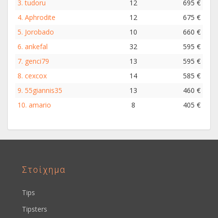
3.
tudoru
12
695 €
4.
Aphrodite
12
675 €
5.
Jorobado
10
660 €
6.
ankefal
32
595 €
7.
genci79
13
595 €
8.
cexcox
14
585 €
9.
55giannis35
13
460 €
10.
amario
8
405 €
Στοίχημα
Tips
Tipsters