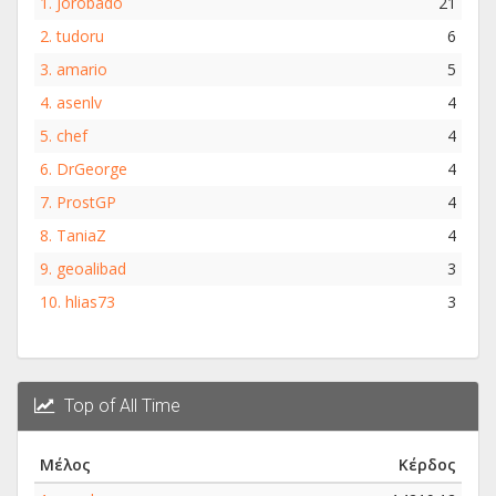
1.
Jorobado
21
2.
tudoru
6
3.
amario
5
4.
asenlv
4
5.
chef
4
6.
DrGeorge
4
7.
ProstGP
4
8.
TaniaZ
4
9.
geoalibad
3
10.
hlias73
3
Top of All Time
Μέλος
Κέρδος