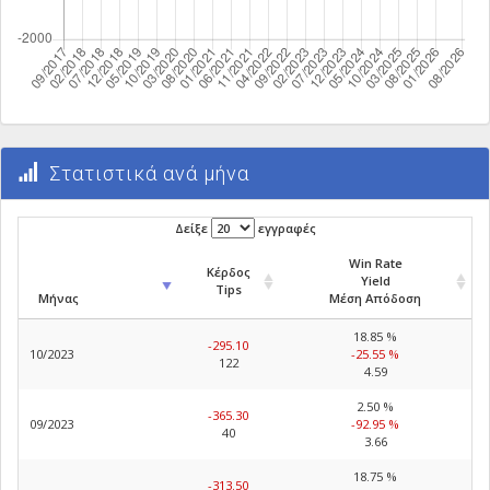
Στατιστικά ανά μήνα
Δείξε
εγγραφές
Win Rate
Κέρδος
Yield
Tips
Μήνας
Μέση Απόδοση
18.85 %
-295.10
10/2023
-25.55 %
122
4.59
2.50 %
-365.30
09/2023
-92.95 %
40
3.66
18.75 %
-313.50