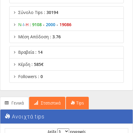
Σύνολο Tips
: 30194
Ν
-
Ι
-
Η
:
9108
-
2000
-
19086
Μέση Απόδοση
: 3.76
Βραβεία
: 14
Κέρδη
: 585€
Followers
: 0
Γενικά
Στατιστικά
Tips
Ανοιχτά tips
Δείξε
εγγραφές