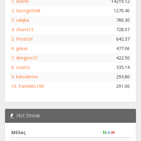
1.
asenlv
14219.12
2.
GeorgeDelit
1270.40
3.
valqka
786.30
4.
shumi13
728.07
5.
ProstGP
642.37
6.
gekas
477.06
7.
dimgeor21
422.50
8.
soutos
335.14
9.
betodimos
293.80
10.
Pantelits198
291.00
Hot Streak
Μέλος
Ν
-
Ι
-
Η