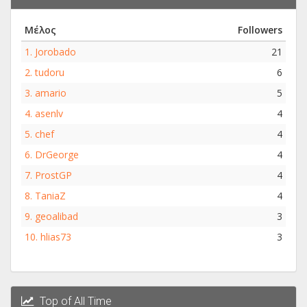
Μέλος
Followers
1.
Jorobado
21
2.
tudoru
6
3.
amario
5
4.
asenlv
4
5.
chef
4
6.
DrGeorge
4
7.
ProstGP
4
8.
TaniaZ
4
9.
geoalibad
3
10.
hlias73
3
Top of All Time