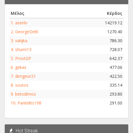
Μέλος
Κέρδος
1.
asenlv
14219.12
2.
GeorgeDelit
1270.40
3.
valqka
786.30
4.
shumi13
728.07
5.
ProstGP
642.37
6.
gekas
477.06
7.
dimgeor21
422.50
8.
soutos
335.14
9.
betodimos
293.80
10.
Pantelits198
291.00
Hot Streak