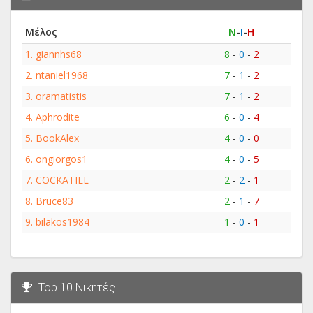
Μέλος
Ν
-
Ι
-
Η
1.
giannhs68
8
-
0
-
2
2.
ntaniel1968
7
-
1
-
2
3.
oramatistis
7
-
1
-
2
4.
Aphrodite
6
-
0
-
4
5.
BookAlex
4
-
0
-
0
6.
ongiorgos1
4
-
0
-
5
7.
COCKATIEL
2
-
2
-
1
8.
Bruce83
2
-
1
-
7
9.
bilakos1984
1
-
0
-
1
Top 10 Νικητές