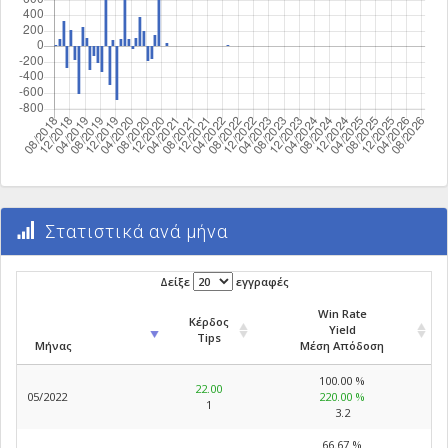
Στατιστικά ανά μήνα
Δείξε
εγγραφές
Win Rate
Κέρδος
Yield
Tips
Μήνας
Μέση Απόδοση
100.00 %
22.00
05/2022
220.00 %
1
3.2
66.67 %