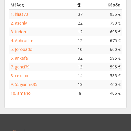
Μέλος
Κέρδη
1.
hlias73
37
935 €
2.
asenlv
22
790 €
3.
tudoru
12
695 €
4.
Aphrodite
12
675 €
5.
Jorobado
10
660 €
6.
ankefal
32
595 €
7.
genci79
13
595 €
8.
cexcox
14
585 €
9.
55giannis35
13
460 €
10.
amario
8
405 €