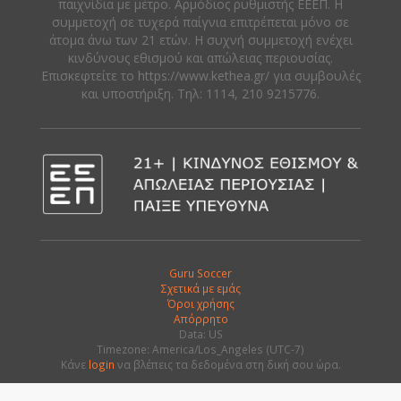
παιχνίδια με μέτρο. Αρμόδιος ρυθμιστής ΕΕΕΠ. Η
συμμετοχή σε τυχερά παίγνια επιτρέπεται μόνο σε
άτομα άνω των 21 ετών. Η συχνή συμμετοχή ενέχει
κινδύνους εθισμού και απώλειας περιουσίας.
Eπισκεφτείτε το https://www.kethea.gr/ για συμβουλές
και υποστήριξη. Tηλ: 1114, 210 9215776.
Guru Soccer
Σχετικά με εμάς
Όροι χρήσης
Απόρρητο
Data: US
Timezone: America/Los_Angeles (UTC-7)
Κάνε
login
να βλέπεις τα δεδομένα στη δική σου ώρα.