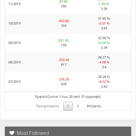
87.40
11/2019
1.09 %
799
3.39
27.40 %
-493.80
10/2019
-6.51 %
759
3.41
32.90 %
831.50
09/2019
10.69 %
778
3.39
28.27 %
-333.40
08/2019
-4.08 %
817
3.4
28.24 %
-216.20
07/2019
-4.52 %
478
3.42
Εμφανίζονται 1 έως 20 από 31 εγγραφές
Προηγούμενη
1
2
Επόμενη
Most Followed