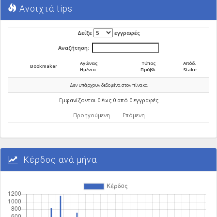
Ανοιχτά tips
Δείξε
εγγραφές
Αναζήτηση:
Αγώνας
Τύπος
Απόδ.
Bookmaker
Ημ/νια
Πρόβλ.
Stake
Δεν υπάρχουν δεδομένα στον πίνακα
Εμφανίζονται 0 έως 0 από 0 εγγραφές
Προηγούμενη
Επόμενη
Κέρδος ανά μήνα