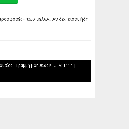
 προσφορές* των μελών. Αν δεν είσαι ήδη
ουσίας | Γραμμή βοήθειας ΚΕΘΕΑ: 1114 |