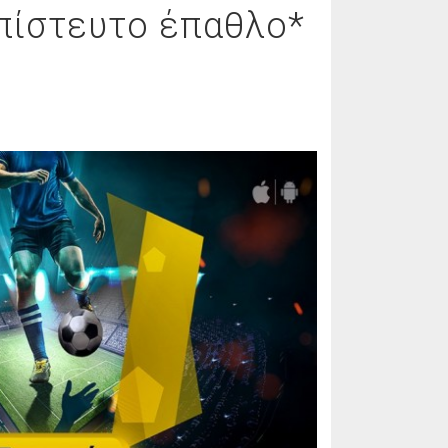
απίστευτο έπαθλο*