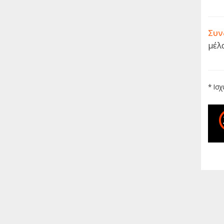
Συν
μέλ
* Ισ