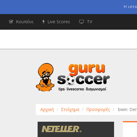
Η ιστ
Κουπόνι
Live Scores
TV
Αρχική
Στοίχημα
Προσφορές
bwin: Der