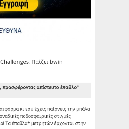
hallenges; Παίζει bwin!
2, προσφέροντας απίστευτο έπαθλο*
τφόρμα κι εσύ έχεις παίρνεις την μπάλα
μοναδικές ποδοσφαιρικές στιγμές
λία! Τα έπαθλα* μετρητών έρχονται στην