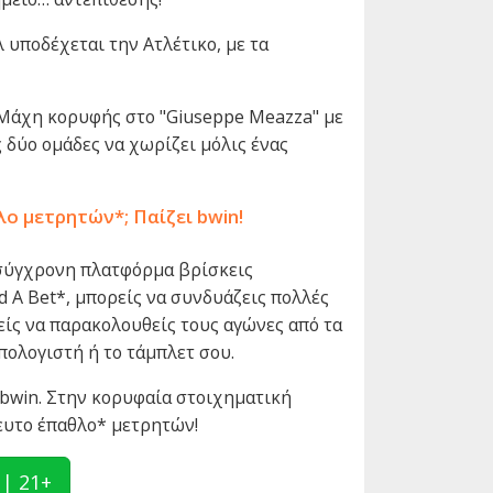
λ υποδέχεται την Ατλέτικο, με τα
ς. Μάχη κορυφής στο "Giuseppe Meazza" με
 δύο ομάδες να χωρίζει μόλις ένας
ο μετρητών*; Παίζει bwin!
 σύγχρονη πλατφόρμα βρίσκεις
d A Bet*, μπορείς να συνδυάζεις πολλές
είς να παρακολουθείς τους αγώνες από τα
πολογιστή ή το τάμπλετ σου.
 bwin. Στην κορυφαία στοιχηματική
ευτο έπαθλο* μετρητών!
 | 21+