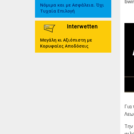
bwin
Νόμιμα και με Ασφάλεια. Όχι
Τυχαία Επιλογή
Interwetten
Μεγάλη κι Αξιόπιστη με
Κορυφαίες Αποδόσεις
Για
Λεω
Την
φιλ