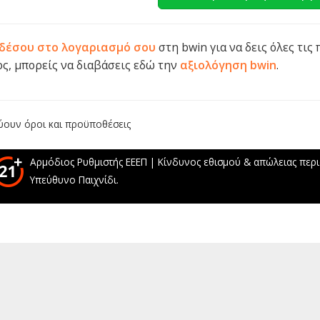
δέσου στο λογαριασμό σου
στη bwin για να δεις όλες τις
ος, μπορείς να διαβάσεις εδώ την
αξιολόγηση bwin
.
χύουν όροι και προϋποθέσεις
Αρμόδιος Ρυθμιστής ΕΕΕΠ | Κίνδυνος εθισμού & απώλειας περι
Υπεύθυνο Παιχνίδι.