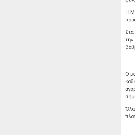
Η Μα
πρό
Στα…
την 
βαθ
Ο μ
καθ
αγορ
σημ
Όλα
πλα