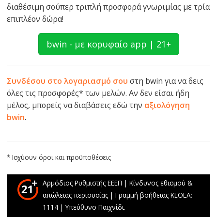
διαθέσιμη σούπερ τριπλή προσφορά γνωριμίας με τρία
επιπλέον δώρα!
bwin - με κορυφαίο app | 21+
Συνδέσου στο λογαριασμό σου
στη bwin για να δεις
όλες τις προσφορές* των μελών. Αν δεν είσαι ήδη
μέλος, μπορείς να διαβάσεις εδώ την
αξιολόγηση
bwin
.
* Ισχύουν όροι και προϋποθέσεις
Αρμόδιος Ρυθμιστής ΕΕΕΠ | Κίνδυνος εθισμού &
απώλειας περιουσίας | Γραμμή βοήθειας ΚΕΘΕΑ:
1114 | Υπεύθυνο Παιχνίδι.