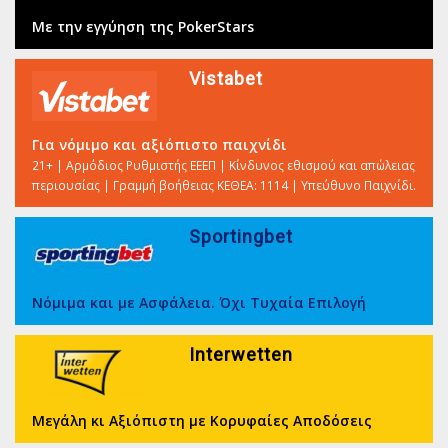
Με την εγγύηση της PokerStars
Vistabet
Για νόμιμο και αξιόπιστο παιχνίδι
21+ | Αρμόδιος Ρυθμιστής ΕΕΕΠ | Κίνδυνος εθισμού και απώλειας
περιουσίας | Γραμμή βοήθειας ΚΕΘΕΑ: 1114 | Υπεύθυνο Παιχνίδι.
Sportingbet
Νόμιμα και με Ασφάλεια. Όχι Τυχαία Επιλογή
Interwetten
Μεγάλη κι Αξιόπιστη με Κορυφαίες Αποδόσεις