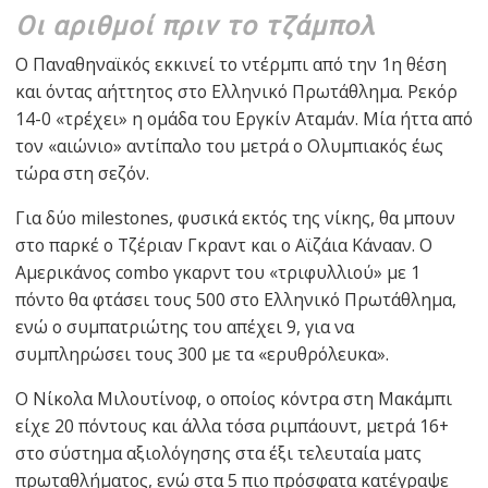
Οι αριθμοί πριν το τζάμπολ
Ο Παναθηναϊκός εκκινεί το ντέρμπι από την 1η θέση
και όντας αήττητος στο Ελληνικό Πρωτάθλημα. Ρεκόρ
14-0 «τρέχει» η ομάδα του Εργκίν Αταμάν. Μία ήττα από
τον «αιώνιο» αντίπαλο του μετρά ο Ολυμπιακός έως
τώρα στη σεζόν.
Για δύο milestones, φυσικά εκτός της νίκης, θα μπουν
στο παρκέ ο Τζέριαν Γκραντ και ο Αϊζάια Κάνααν. Ο
Αμερικάνος combo γκαρντ του «τριφυλλιού» με 1
πόντο θα φτάσει τους 500 στο Ελληνικό Πρωτάθλημα,
ενώ ο συμπατριώτης του απέχει 9, για να
συμπληρώσει τους 300 με τα «ερυθρόλευκα».
Ο Νίκολα Μιλουτίνοφ, ο οποίος κόντρα στη Μακάμπι
είχε 20 πόντους και άλλα τόσα ριμπάουντ, μετρά 16+
στο σύστημα αξιολόγησης στα έξι τελευταία ματς
πρωταθλήματος, ενώ στα 5 πιο πρόσφατα κατέγραψε