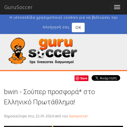
GuruSoccer
Togg
navig
Η ιστοσελίδα χρησιμοποιεί cookies για να βελτιώσει την
OK
πλοήγησή σας.
Save
bwin - Σούπερ προσφορά* στο
Ελληνικό Πρωτάθλημα!
δημοσιεύτηκε στις 22-01-2024
από τον
Gurusoccer