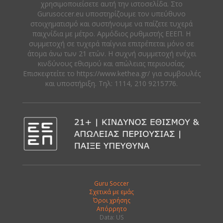
χρησιμοποιείσετε αυτή την ιστοσελίδα. Στο
Gurusoccer.eu υποστηρίζουμε τον υπεύθυνο
στοιχηματισμό και συστήνουμε να παίζετε τυχερά
παιχνίδια με μέτρο. Αρμόδιος ρυθμιστής ΕΕΕΠ. Η
συμμετοχή σε τυχερά παίγνια επιτρέπεται μόνο σε
άτομα άνω των 21 ετών. Η συχνή συμμετοχή ενέχει
κινδύνους εθισμού και απώλειας περιουσίας.
Eπισκεφτείτε το https://www.kethea.gr/ για συμβουλές
και υποστήριξη. Tηλ: 1114, 210 9215776.
Guru Soccer
Σχετικά με εμάς
Όροι χρήσης
Απόρρητο
Data: US