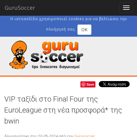
GuruSoccer
Togg
navig
Η ιστοσελίδα χρησιμοποιεί cookies για να βελτιώσει την
OK
πλοήγησή σας.
Save
VIP ταξίδι στο Final Four της
EuroLeague στη νέα προσφορά* της
bwin
δημοσιεύτηκε στις 02-05-2024
από τον
Gurusoccer