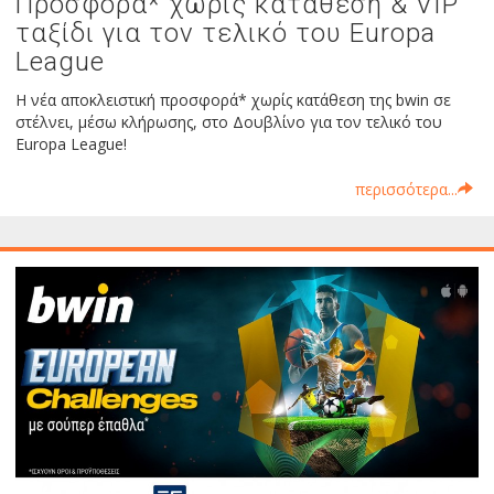
Προσφορά* χωρίς κατάθεση & VIP
ταξίδι για τον τελικό του Europa
League
Η νέα αποκλειστική προσφορά* χωρίς κατάθεση της bwin σε
στέλνει, μέσω κλήρωσης, στο Δουβλίνο για τον τελικό του
Europa League!
περισσότερα...