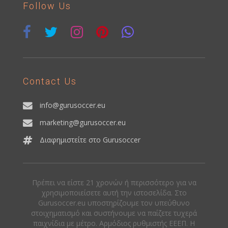
Follow Us
Contact Us
info@gurusoccer.eu
marketing@gurusoccer.eu
Διαφημιστείτε στο Gurusoccer
Πρέπει να είστε 21 χρονών ή περισσότερο για να
χρησιμοποιείσετε αυτή την ιστοσελίδα. Στο
Gurusoccer.eu υποστηρίζουμε τον υπεύθυνο
στοιχηματισμό και συστήνουμε να παίζετε τυχερά
παιχνίδια με μέτρο. Αρμόδιος ρυθμιστής ΕΕΕΠ. Η