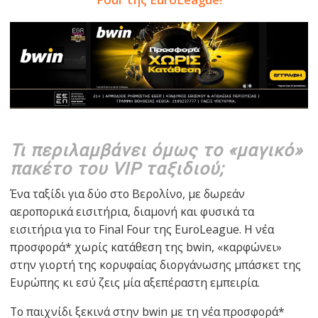
Τι περιλαμβάνει όμως το «μαγικό»
πακέτο του VIP ταξιδιού;
Ένα ταξίδι για δύο στο Βερολίνο, με δωρεάν
αεροπορικά εισιτήρια, διαμονή και φυσικά τα
εισιτήρια για το Final Four της EuroLeague. Η νέα
προσφορά* χωρίς κατάθεση της bwin, «καρφώνει»
στην γιορτή της κορυφαίας διοργάνωσης μπάσκετ της
Ευρώπης κι εσύ ζεις μία αξεπέραστη εμπειρία.
Το παιχνίδι ξεκινά στην bwin με τη νέα προσφορά*