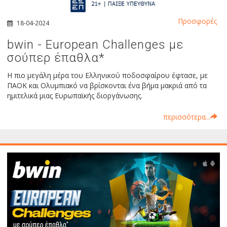
Προσφορές
18-04-2024
bwin - European Challenges με
σούπερ έπαθλα*
Η πιο μεγάλη μέρα του Ελληνικού ποδοσφαίρου έφτασε, με
ΠΑΟΚ και Ολυμπιακό να βρίσκονται ένα βήμα μακριά από τα
ημιτελικά μιας Ευρωπαϊκής διοργάνωσης.
περισσότερα...