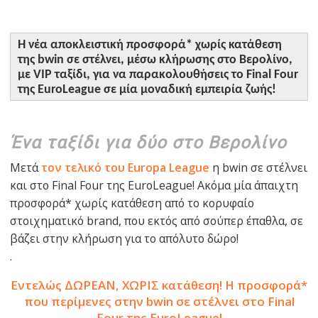
Η νέα αποκλειστική προσφορά* χωρίς κατάθεση
της bwin σε στέλνει, μέσω κλήρωσης στο Βερολίνο,
με VIP ταξίδι, για να παρακολουθήσεις το Final Four
της EuroLeague σε μία μοναδική εμπειρία ζωής!
Ένα ταξίδι για δύο στο Βερολίνο
Μετά
τον τελικό του Europa League
η bwin σε στέλνει
και στο Final Four της EuroLeague! Ακόμα μία άπαιχτη
προσφορά* χωρίς κατάθεση από το κορυφαίο
στοιχηματικό brand, που εκτός από σούπερ έπαθλα, σε
βάζει στην κλήρωση για το απόλυτο δώρο!
.
Εντελώς ΔΩΡΕΑΝ, ΧΩΡΙΣ κατάθεση! Η προσφορά*
που περίμενες στην bwin σε στέλνει στο Final
Four της EuroLeague!