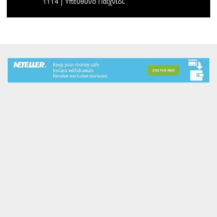
1114 | Υπεύθυνο Παιχνίδι.