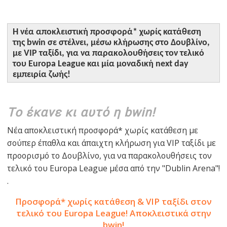
Η νέα αποκλειστική προσφορά* χωρίς κατάθεση
της bwin σε στέλνει, μέσω κλήρωσης στο Δουβλίνο,
με VIP ταξίδι, για να παρακολουθήσεις τον τελικό
του Europa League και μία μοναδική next day
εμπειρία ζωής!
Tο έκανε κι αυτό η bwin!
Νέα αποκλειστική προσφορά* χωρίς κατάθεση με
σούπερ έπαθλα και άπαιχτη κλήρωση για VIP ταξίδι με
προορισμό το Δουβλίνο, για να παρακολουθήσεις τον
τελικό του Europa League μέσα από την "Dublin Arena"!
.
Προσφορά* χωρίς κατάθεση & VIP ταξίδι στον
τελικό του Europa League! Αποκλειστικά στην
bwin!