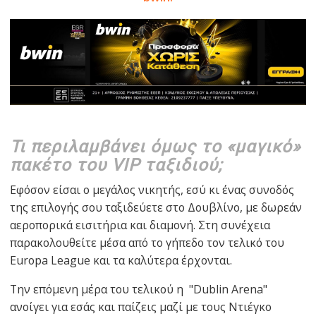
Τι περιλαμβάνει όμως το «μαγικό»
πακέτο του VIP ταξιδιού;
Εφόσον είσαι ο μεγάλος νικητής, εσύ κι ένας συνοδός
της επιλογής σου ταξιδεύετε στο Δουβλίνο, με δωρεάν
αεροπορικά εισιτήρια και διαμονή. Στη συνέχεια
παρακολουθείτε μέσα από το γήπεδο τον τελικό του
Europa League και τα καλύτερα έρχονται.
Την επόμενη μέρα του τελικού η "Dublin Arena"
ανοίγει για εσάς και παίζεις μαζί με τους Ντιέγκο