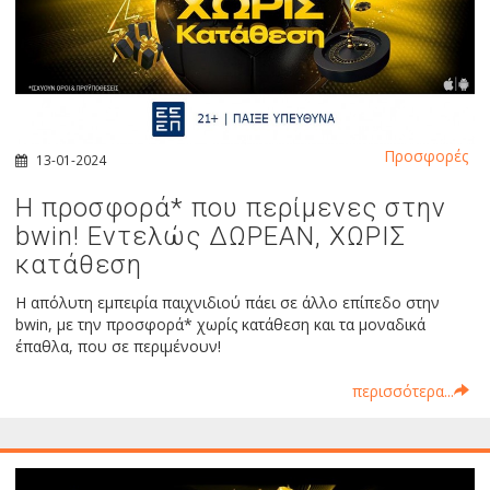
Προσφορές
13-01-2024
Η προσφορά* που περίμενες στην
bwin! Εντελώς ΔΩΡΕΑΝ, ΧΩΡΙΣ
κατάθεση
Η απόλυτη εμπειρία παιχνιδιού πάει σε άλλο επίπεδο στην
bwin, με την προσφορά* χωρίς κατάθεση και τα μοναδικά
έπαθλα, που σε περιμένουν!
περισσότερα...