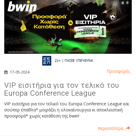
Προσφορές
17-05-2024
VIP εισιτήρια για τον τελικό του
Europa Conference League
VIP εισιτήρια για τον τελικό του Europa Conference League και
σούπερ έπαθλα* μοιράζει η ολοκαίνουργια κι αποκλειστική
προσφορά* χωρίς κατάθεση της bwin!
περισσότερα...