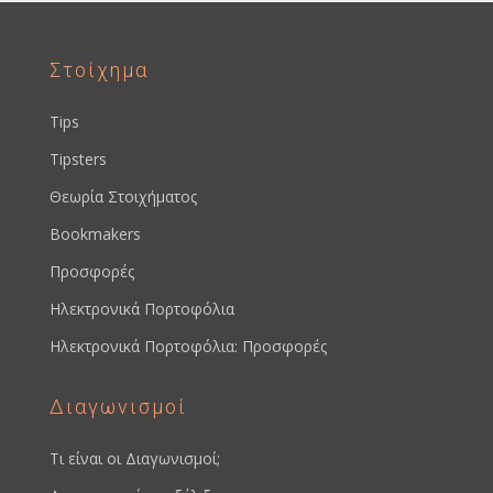
Στοίχημα
Tips
Tipsters
Θεωρία Στοιχήματος
Bookmakers
Προσφορές
Ηλεκτρονικά Πορτοφόλια
Ηλεκτρονικά Πορτοφόλια: Προσφορές
Διαγωνισμοί
Τι είναι οι Διαγωνισμοί;