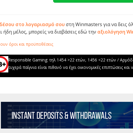
δέσου στο λογαριασμό σου
στη Winmasters για να δεις ό
ι ήδη μέλος, μπορείς να διαβάσεις εδώ την
αξιολόγηση Wi
ύουν όροι και προϋποθέσεις
Responsible Gaming: τηλ 1454 >22 ετών, 1456 <22 ετών / Αρμόδ
τυχερά παίγνια είναι πιθανό να έχει οικονομικές επιπτώσεις και