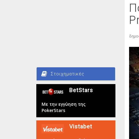
Π
P
δημοσ
Στοιχηματικές
BetStars
Με την εγγύηση της
PokerStars
Vistabet