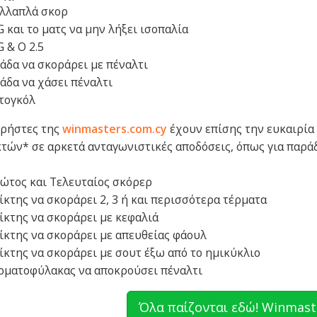
ολλαπλά σκορ
G και το ματς να μην λήξει ισοπαλία
G & O 2.5
μάδα να σκοράρει με πέναλτι
άδα να χάσει πέναλτι
υτογκόλ
χρήστες της
winmasters.com.cy
έχουν επίσης την ευκαιρία
κτών* σε αρκετά ανταγωνιστικές αποδόσεις, όπως για παράδ
ρώτος και Τελευταίος σκόρερ
ίκτης να σκοράρει 2, 3 ή και περισσότερα τέρματα
ίκτης να σκοράρει με κεφαλιά
αίκτης να σκοράρει με απευθείας φάουλ
ίκτης να σκοράρει με σουτ έξω από το ημικύκλιο
ερματοφύλακας να αποκρούσει πέναλτι
Όλα παίζονται εδώ! Winmast