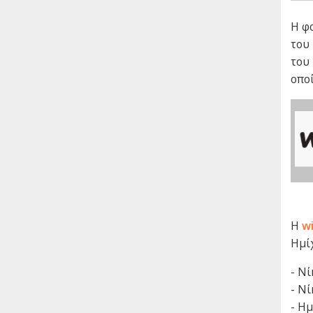
Η φ
του
του
οπο
Η
w
Ημίχ
- Νί
- Ν
- Ημ