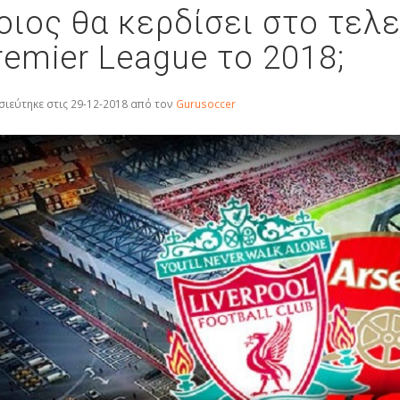
οιος θα κερδίσει στο τελε
remier League το 2018;
ιεύτηκε στις 29-12-2018
από τον
Gurusoccer