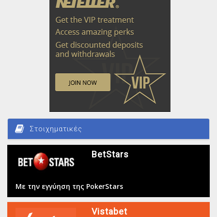
Στοιχηματικές
BetStars
Με την εγγύηση της PokerStars
Vistabet