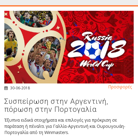
Προσφορές
30-06-2018
Συσπείρωση στην Αργεντινή,
πόρωση στην Πορτογαλία
Έξυπνα ειδικά στοιχήματα και επιλογές για πρόκριση σε
παράταση ή πέναλτι για Γαλλία-Αργεντινή και Ουρουγουάη-
Πορτογαλία από τη Winmasters.