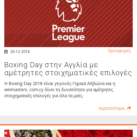
Προσφορές
26-12-2018
Boxing Day στην Αγγλία με
αμέτρητες στοιχηματικές επιλογές
Η Boxing Day 2018 είναι γεγονός Γηραιά Αλβιώνα και η
winmasters. com.cy δίνει τη δυνατότητα για αμέτρητες
στοιχηματικές επιλογές για όλα τα ματς.
περισσότερα...