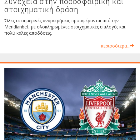
Συνέχεια στην ποδοσφαιρική και
στοιχηματική δράση
Όλες οι σημερινές αναμετρήσεις προσφέρονται από την
Μeridianbet, με ολοκληρωμένες στοιχηματικές επιλογές και
πολύ καλές αποδόσεις.
περισσότερα...