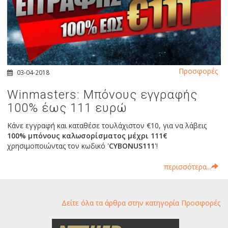
Προσφορές
03-04-2018
Winmasters: Μπόνους εγγραφής
100% έως 111 ευρώ
Κάνε εγγραφή και καταθέσε τουλάχιστον €10, για να λάβεις
100% μπόνους καλωσορίσματος μέχρι 111€
χρησιμοποιώντας τον κωδικό '
CYBONUS111
'!
περισσότερα...
Δείτε όλα τα άρθρα στην κατηγορία Προσφορές