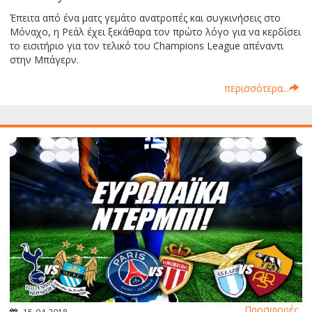
Έπειτα από ένα ματς γεμάτο ανατροπές και συγκινήσεις στο
Μόναχο, η Ρεάλ έχει ξεκάθαρα τον πρώτο λόγο για να κερδίσει
το εισιτήριο για τον τελικό του Champions League απέναντι
στην Μπάγερν.
περισσότερα...
Προσφορές
15-04-2018