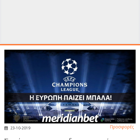
Προσφορές
23-10-2019