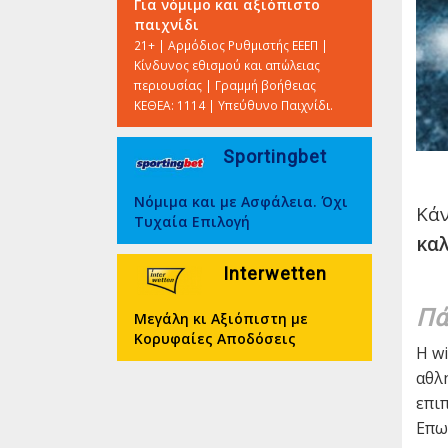
Για νόμιμο και αξιόπιστο
παιχνίδι
21+ | Αρμόδιος Ρυθμιστής ΕΕΕΠ |
Κίνδυνος εθισμού και απώλειας
περιουσίας | Γραμμή βοήθειας
ΚΕΘΕΑ: 1114 | Υπεύθυνο Παιχνίδι.
Sportingbet
Νόμιμα και με Ασφάλεια. Όχι
Κάν
Τυχαία Επιλογή
κα
Interwetten
Πά
Μεγάλη κι Αξιόπιστη με
Κορυφαίες Αποδόσεις
Η w
αθλ
επι
Επω