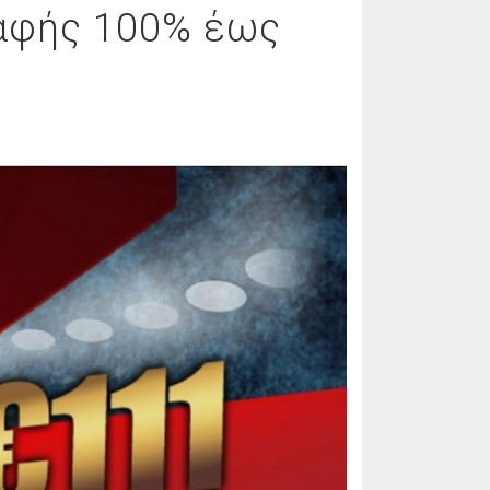
αφής 100% έως