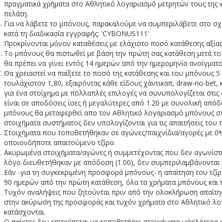
πραγματικά χρήματα στο Αθλητικό λογαριασμό μετρητών τους της w
πελάτη.
Για να λάβετε το μπόνους, παρακαλούμε να συμπεριλάβετε στο σ
κατά τη διαδικασία εγγραφής: 'CYBONUS111'
Προκρίνονται μόνον καταθέσεις με ελάχιστο ποσό κατάθεσης αξίας
Το μπόνους θα πιστωθεί με βάση την πρώτη σας κατάθεση μετά τ
θα πρέπει να γίνει εντός 14 ημερών από την ημερομηνία ανοίγματ
Θα χρειαστεί να παίξετε το ποσό της κατάθεσης και του μπόνους 
τουλάχιστον 1,80, εξαιρόντας κάθε είδους χάντικαπ, draw-no-bet, 
για ένα στοίχημα με πολλαπλές επιλογές να συνυπολογίζεται στις 
είναι σε αποδόσεις ίσες ή μεγαλύτερες από 1.20 με συνολική από
μπόνους θα μεταφερθεί απο τον Αθλητικό λογαριασμό μπόνους στ
στοιχήματα συστήματος δεν υπολογίζονται για τις απαιτήσεις του τ
Στοιχήματα που τοποθετήθηκαν σε αγώνες/παιχνίδια/αγορές με 0
οποιονδήποτε απαιτούμενο τζίρο.
Ακυρωμένα στοιχήματα/αγώνες ή συμμετέχοντας που δεν αγωνίστη
λόγο διευθετήθηκαν με απόδοση (1.00), δεν συμπεριλαμβάνονται
Εάν -για τη συγκεκριμένη προσφορά μπόνους- η απαίτηση του τζίρ
90 ημερών από την πρώτη κατάθεση, όλα τα χρήματα μπόνους και
Τυχόν αναλήψεις που ζητούνται πριν από την ολοκλήρωση απαίτ
στην ακύρωση της προσφοράς και τυχόν χρήματα στο Αθλητικό λο
κατάσχονται.
Ο παίκτης δεν επιτρέπεται να τοποθετήσει στοιχήματα υψηλότερα 