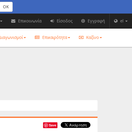
OK
Επικοινωνία
Είσοδος
Εγγραφή
el
ιαγωνισμοί
Επικαιρότητα
Καζίνο
Save