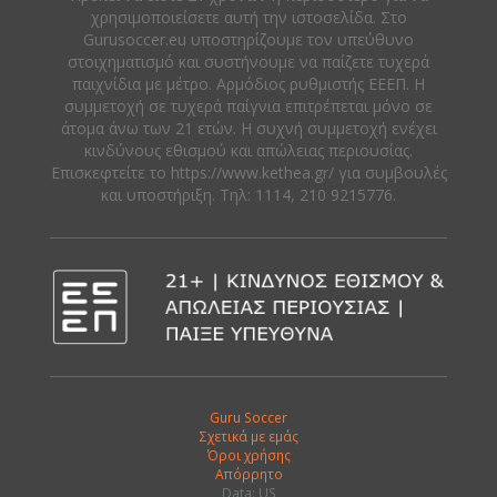
χρησιμοποιείσετε αυτή την ιστοσελίδα. Στο
Gurusoccer.eu υποστηρίζουμε τον υπεύθυνο
στοιχηματισμό και συστήνουμε να παίζετε τυχερά
παιχνίδια με μέτρο. Αρμόδιος ρυθμιστής ΕΕΕΠ. Η
συμμετοχή σε τυχερά παίγνια επιτρέπεται μόνο σε
άτομα άνω των 21 ετών. Η συχνή συμμετοχή ενέχει
κινδύνους εθισμού και απώλειας περιουσίας.
Eπισκεφτείτε το https://www.kethea.gr/ για συμβουλές
και υποστήριξη. Tηλ: 1114, 210 9215776.
Guru Soccer
Σχετικά με εμάς
Όροι χρήσης
Απόρρητο
Data: US