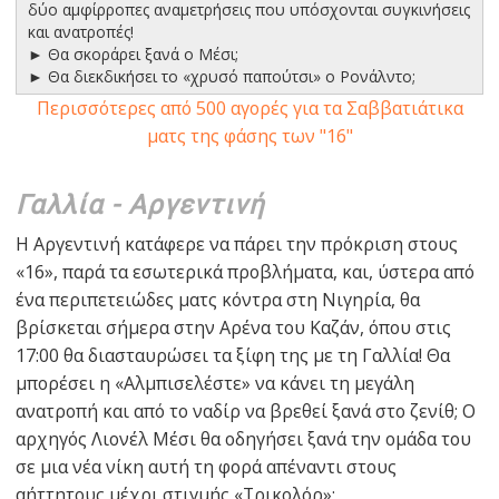
δύο αμφίρροπες αναμετρήσεις που υπόσχονται συγκινήσεις
και ανατροπές!
► Θα σκοράρει ξανά ο Μέσι;
► Θα διεκδικήσει το «χρυσό παπούτσι» ο Ρονάλντο;
Περισσότερες από 500 αγορές για τα Σαββατιάτικα
ματς της φάσης των "16"
Γαλλία - Αργεντινή
Η Αργεντινή κατάφερε να πάρει την πρόκριση στους
«16», παρά τα εσωτερικά προβλήματα, και, ύστερα από
ένα περιπετειώδες ματς κόντρα στη Νιγηρία, θα
βρίσκεται σήμερα στην Αρένα του Καζάν, όπου στις
17:00 θα διασταυρώσει τα ξίφη της με τη Γαλλία! Θα
μπορέσει η «Αλμπισελέστε» να κάνει τη μεγάλη
ανατροπή και από το ναδίρ να βρεθεί ξανά στο ζενίθ; Ο
αρχηγός Λιονέλ Μέσι θα οδηγήσει ξανά την ομάδα του
σε μια νέα νίκη αυτή τη φορά απέναντι στους
αήττητους μέχρι στιγμής «Τρικολόρ»;