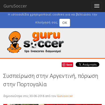
GuruSoccer
Togg
navig
Η ιστοσελίδα χρησιμοποιεί cookies για να βελτιώσει την
OK
πλοήγησή σας.
Save
Συσπείρωση στην Αργεντινή, πόρωση
στην Πορτογαλία
δημοσιεύτηκε στις 30-06-2018
από τον
Gurusoccer