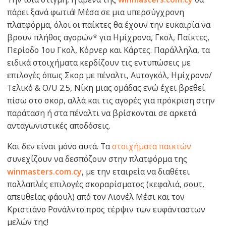
πάρει ξανά φωτιά! Μέσα σε μια υπερσύγχρονη
πλατφόρμα, όλοι οι παίκτες θα έχουν την ευκαιρία να
βρουν πλήθος αγορών* για Ημίχρονα, Γκολ, Παίκτες,
Περίοδο 1ου Γκολ, Κόρνερ και Κάρτες. Παράλληλα, τα
ειδικά στοιχήματα κερδίζουν τις εντυπώσεις με
επιλογές όπως Σκορ με πέναλτι, Αυτογκόλ, Ημίχρονο/
Τελικό & O/U 2.5, Νίκη μιας ομάδας ενώ έχει βρεθεί
πίσω στο σκορ, αλλά και τις αγορές για πρόκριση στην
παράταση ή στα πέναλτι να βρίσκονται σε αρκετά
ανταγωνιστικές αποδόσεις.
Και δεν είναι μόνο αυτά. Τα
στοιχήματα παικτών
συνεχίζουν να δεσπόζουν στην πλατφόρμα της
winmasters.com.cy
, με την εταιρεία να διαθέτει
πολλαπλές επιλογές σκοραρίσματος (κεφαλιά, σουτ,
απευθείας φάουλ) από τον Λιονέλ Μέσι και τον
Κριστιάνο Ρονάλντο προς τέρψιν των ευφάνταστων
μελών της!