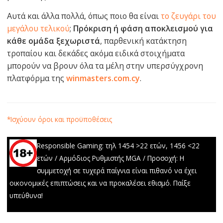
Αυτά και άλλα πολλά, όπως ποιο θα είναι
το ζευγάρι του
μεγάλου τελικού
;
Πρόκριση ή φάση αποκλεισμού για
κάθε ομάδα ξεχωριστά
, παρθενική κατάκτηση
τροπαίου και δεκάδες ακόμα ειδικά στοιχήματα
μπορούν να βρουν όλα τα μέλη στην υπερσύγχρονη
πλατφόρμα της
winmasters.com.cy
.
*Ισχύουν όροι και προϋποθέσεις
Responsible Gaming: τηλ 1454 >22 ετών, 1456 <22
ετών / Αρμόδιος Ρυθμιστής MGA / Προσοχή: Η
συμμετοχή σε τυχερά παίγνια είναι πιθανό να έχει
οικονομικές επιπτώσεις και να προκαλέσει εθισμό. Παίξε
υπεύθυνα!