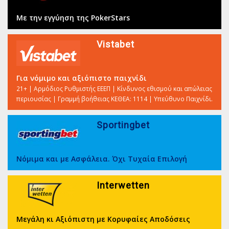
Με την εγγύηση της PokerStars
Vistabet
Για νόμιμο και αξιόπιστο παιχνίδι
21+ | Αρμόδιος Ρυθμιστής ΕΕΕΠ | Κίνδυνος εθισμού και απώλειας
περιουσίας | Γραμμή βοήθειας ΚΕΘΕΑ: 1114 | Υπεύθυνο Παιχνίδι.
Sportingbet
Νόμιμα και με Ασφάλεια. Όχι Τυχαία Επιλογή
Interwetten
Μεγάλη κι Αξιόπιστη με Κορυφαίες Αποδόσεις