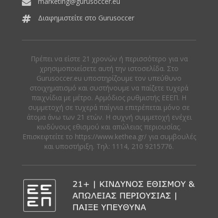
marketing@gurusoccer.eu
Διαφημιστείτε στο Gurusoccer
Πρέπει να είστε 21 χρονών ή περισσότερο για να
χρησιμοποιείσετε αυτή την ιστοσελίδα. Στο
Gurusoccer.eu υποστηρίζουμε τον υπεύθυνο
στοιχηματισμό και συστήνουμε να παίζετε τυχερά
παιχνίδια με μέτρο. Αρμόδιος ρυθμιστής ΕΕΕΠ. Η
συμμετοχή σε τυχερά παίγνια επιτρέπεται μόνο σε
άτομα άνω των 21 ετών. Η συχνή συμμετοχή ενέχει
κινδύνους εθισμού και απώλειας περιουσίας.
Eπισκεφτείτε το https://www.kethea.gr/ για συμβουλές
και υποστήριξη. Tηλ: 1114, 210 9215776.