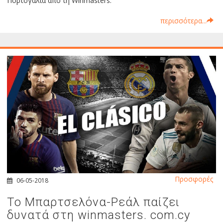
Πορτογαλία από τη Winmasters.
περισσότερα...
Προσφορές
06-05-2018
Το Μπαρτσελόνα-Ρεάλ παίζει
δυνατά στη winmasters. com.cy