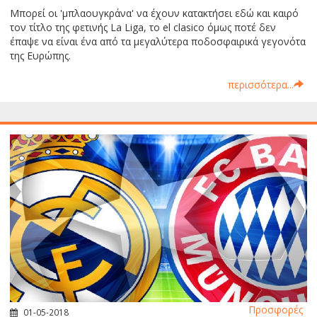
Μπορεί οι 'μπλαουγκράνα' να έχουν κατακτήσει εδώ και καιρό
τον τίτλο της φετινής La Liga, το el clasico όμως ποτέ δεν
έπαψε να είναι ένα από τα μεγαλύτερα ποδοσφαιρικά γεγονότα
της Ευρώπης.
περισσότερα...
Προσφορές
01-05-2018