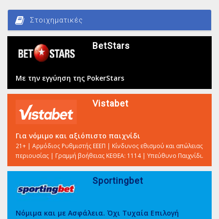
Στοιχηματικές
BetStars
Με την εγγύηση της PokerStars
Vistabet
Για νόμιμο και αξιόπιστο παιχνίδι
21+ | Αρμόδιος Ρυθμιστής ΕΕΕΠ | Κίνδυνος εθισμού και απώλειας
περιουσίας | Γραμμή βοήθειας ΚΕΘΕΑ: 1114 | Υπεύθυνο Παιχνίδι.
Sportingbet
Νόμιμα και με Ασφάλεια. Όχι Τυχαία Επιλογή