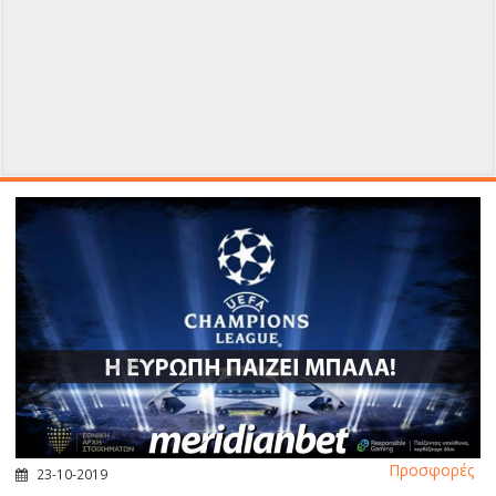
Προσφορές
23-10-2019