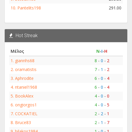
10.
Pantelits198
291.00
Hot Streak
Μέλος
Ν
-
Ι
-
Η
1.
giannhs68
8
-
0
-
2
2.
oramatistis
7
-
1
-
2
3.
Aphrodite
6
-
0
-
4
4.
ntaniel1968
6
-
0
-
4
5.
BookAlex
4
-
0
-
0
6.
ongiorgos1
4
-
0
-
5
7.
COCKATIEL
2
-
2
-
1
8.
Bruce83
2
-
1
-
7
9.
bilakos1984
1
-
0
-
1