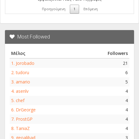
Προηγούμενη
1
Επόμενη
Most Followed
Μέλος
Followers
1.
Jorobado
21
2.
tudoru
6
3.
amario
5
4.
asenlv
4
5.
chef
4
6.
DrGeorge
4
7.
ProstGP
4
8.
TaniaZ
4
9.
geoalibad
3