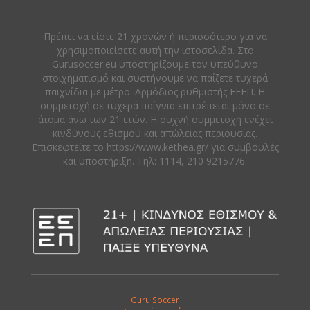
Πρέπει να είστε 21 χρονών ή περισσότερο για να
χρησιμοποιείσετε αυτή την ιστοσελίδα. Στο
Gurusoccer.eu υποστηρίζουμε τον υπεύθυνο
στοιχηματισμό και συστήνουμε να παίζετε τυχερά
παιχνίδια με μέτρο. Αρμόδιος ρυθμιστής ΕΕΕΠ. Η
συμμετοχή σε τυχερά παίγνια επιτρέπεται μόνο σε
άτομα άνω των 21 ετών. Η συχνή συμμετοχή ενέχει
κινδύνους εθισμού και απώλειας περιουσίας.
Eπισκεφτείτε το https://www.kethea.gr/ για συμβουλές
και υποστήριξη. Tηλ: 1114, 210 9215776.
Guru Soccer