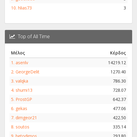
10.
hlias73
3
Top of All Time
Μέλος
Κέρδος
1.
asenlv
14219.12
2.
GeorgeDelit
1270.40
3.
valqka
786.30
4.
shumi13
728.07
5.
ProstGP
642.37
6.
gekas
477.06
7.
dimgeor21
422.50
8.
soutos
335.14
9.
betodimos
293.80