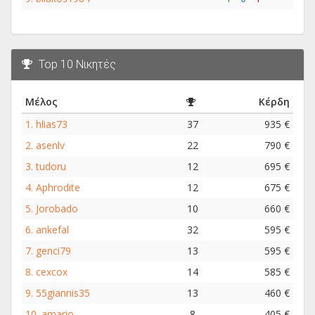
Top 10 Νικητές
Μέλος
Κέρδη
1.
hlias73
37
935 €
2.
asenlv
22
790 €
3.
tudoru
12
695 €
4.
Aphrodite
12
675 €
5.
Jorobado
10
660 €
6.
ankefal
32
595 €
7.
genci79
13
595 €
8.
cexcox
14
585 €
9.
55giannis35
13
460 €
10.
amario
8
405 €