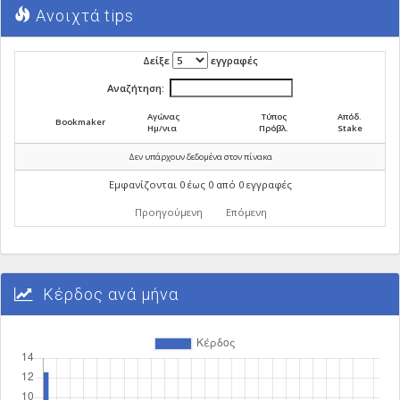
Ανοιχτά tips
Δείξε
εγγραφές
Αναζήτηση:
Αγώνας
Τύπος
Απόδ.
Bookmaker
Ημ/νια
Πρόβλ.
Stake
Δεν υπάρχουν δεδομένα στον πίνακα
Εμφανίζονται 0 έως 0 από 0 εγγραφές
Προηγούμενη
Επόμενη
Κέρδος ανά μήνα