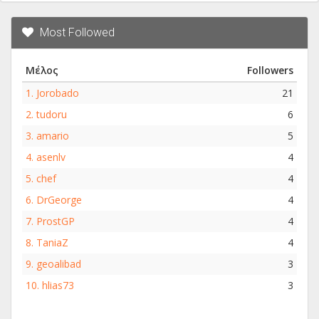
Most Followed
Μέλος
Followers
1.
Jorobado
21
2.
tudoru
6
3.
amario
5
4.
asenlv
4
5.
chef
4
6.
DrGeorge
4
7.
ProstGP
4
8.
TaniaZ
4
9.
geoalibad
3
10.
hlias73
3