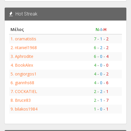
Hot Streak
Μέλος
Ν
-
Ι
-
Η
1.
oramatistis
7
-
1
-
2
2.
ntaniel1968
6
-
2
-
2
3.
Aphrodite
6
-
0
-
4
4.
BookAlex
4
-
0
-
0
5.
ongiorgos1
4
-
0
-
2
6.
giannhs68
4
-
0
-
6
7.
COCKATIEL
2
-
2
-
1
8.
Bruce83
2
-
1
-
7
9.
bilakos1984
1
-
0
-
1