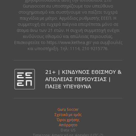
Gurusoccer.eu υποστηρίζουμε τον υπεύθυνο
στοιχηματισμό και συστήνουμε να παίζετε τυχερά
παιχνίδια με μέτρο. Αρμόδιος ρυθμιστής ΕΕΕΠ. Η
συμμετοχή σε τυχερά παίγνια επιτρέπεται μόνο σε
άτομα άνω των 21 ετών. Η συχνή συμμετοχή ενέχει
κινδύνους εθισμού και απώλειας περιουσίας.
Eπισκεφτείτε το https://www.kethea.gr/ για συμβουλές
και υποστήριξη. Tηλ: 1114, 210 9215776.
Guru Soccer
Σχετικά με εμάς
Όροι χρήσης
Απόρρητο
Data: US
Timezone: America/Los_Angeles (UTC-7)