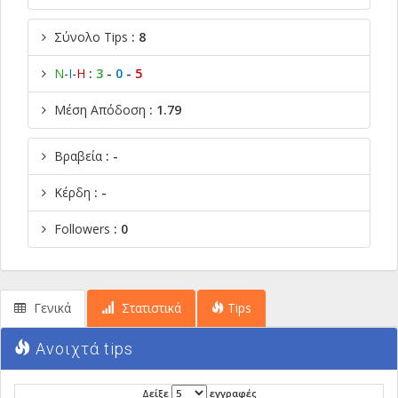
Σύνολο Tips
: 8
Ν
-
Ι
-
Η
:
3
-
0
-
5
Μέση Απόδοση
: 1.79
Βραβεία
: -
Κέρδη
: -
Followers
: 0
Γενικά
Στατιστικά
Tips
Ανοιχτά tips
Δείξε
εγγραφές