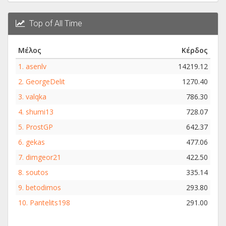
Top of All Time
Μέλος
Κέρδος
1.
asenlv
14219.12
2.
GeorgeDelit
1270.40
3.
valqka
786.30
4.
shumi13
728.07
5.
ProstGP
642.37
6.
gekas
477.06
7.
dimgeor21
422.50
8.
soutos
335.14
9.
betodimos
293.80
10.
Pantelits198
291.00