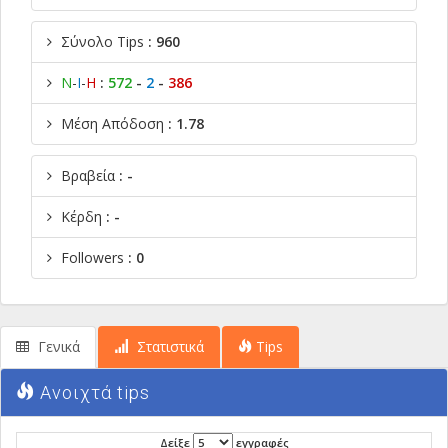
Σύνολο Tips
: 960
Ν
-
Ι
-
Η
:
572
-
2
-
386
Μέση Απόδοση
: 1.78
Βραβεία
: -
Κέρδη
: -
Followers
: 0
Γενικά
Στατιστικά
Tips
Ανοιχτά tips
Δείξε
εγγραφές