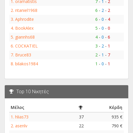
1.
oramatistis
7
-
1
-
2
2.
ntaniel1968
6
-
2
-
2
3.
Aphrodite
6
-
0
-
4
4.
BookAlex
5
-
0
-
0
5.
giannhs68
4
-
0
-
6
6.
COCKATIEL
3
-
2
-
1
7.
Bruce83
2
-
1
-
7
8.
bilakos1984
1
-
0
-
1
Top 10 Νικητές
Μέλος
Κέρδη
1.
hlias73
37
935 €
2.
asenlv
22
790 €