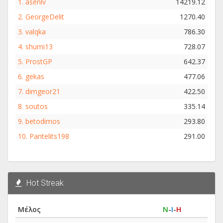
1.
asenlv
14219.12
2.
GeorgeDelit
1270.40
3.
valqka
786.30
4.
shumi13
728.07
5.
ProstGP
642.37
6.
gekas
477.06
7.
dimgeor21
422.50
8.
soutos
335.14
9.
betodimos
293.80
10.
Pantelits198
291.00
Hot Streak
Μέλος
Ν
-
Ι
-
Η