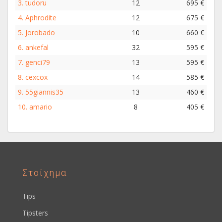
3.
tudoru
12
695 €
4.
Aphrodite
12
675 €
5.
Jorobado
10
660 €
6.
ankefal
32
595 €
7.
genci79
13
595 €
8.
cexcox
14
585 €
9.
55giannis35
13
460 €
10.
amario
8
405 €
Στοίχημα
Tips
Tipsters