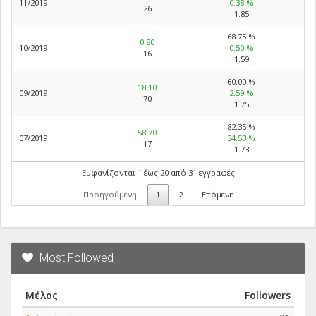
11/2019
0.38 %
26
1.85
68.75 %
0.80
10/2019
0.50 %
16
1.59
60.00 %
18.10
09/2019
2.59 %
70
1.75
82.35 %
58.70
07/2019
34.53 %
17
1.73
Εμφανίζονται 1 έως 20 από 31 εγγραφές
Προηγούμενη
1
2
Επόμενη
Most Followed
Μέλος
Followers