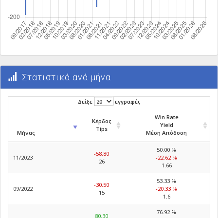
Στατιστικά ανά μήνα
Δείξε
εγγραφές
Win Rate
Κέρδος
Yield
Tips
Μήνας
Μέση Απόδοση
50.00 %
-58.80
11/2023
-22.62 %
26
1.66
53.33 %
-30.50
09/2022
-20.33 %
15
1.6
76.92 %
80.30