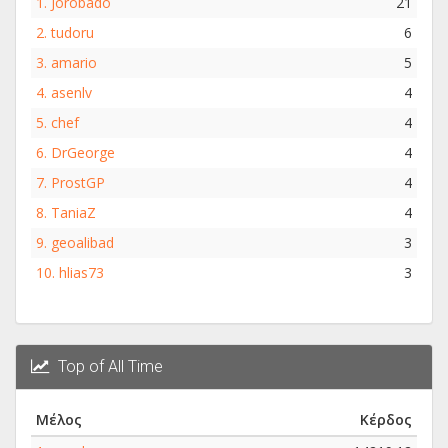
1.
Jorobado
21
2.
tudoru
6
3.
amario
5
4.
asenlv
4
5.
chef
4
6.
DrGeorge
4
7.
ProstGP
4
8.
TaniaZ
4
9.
geoalibad
3
10.
hlias73
3
Top of All Time
Μέλος
Κέρδος