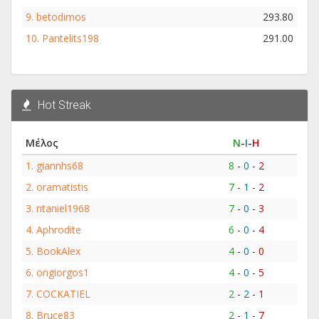
9.
betodimos
293.80
10.
Pantelits198
291.00
Hot Streak
Μέλος
Ν
-
Ι
-
Η
1.
giannhs68
8
-
0
-
2
2.
oramatistis
7
-
1
-
2
3.
ntaniel1968
7
-
0
-
3
4.
Aphrodite
6
-
0
-
4
5.
BookAlex
4
-
0
-
0
6.
ongiorgos1
4
-
0
-
5
7.
COCKATIEL
2
-
2
-
1
8.
Bruce83
2
-
1
-
7