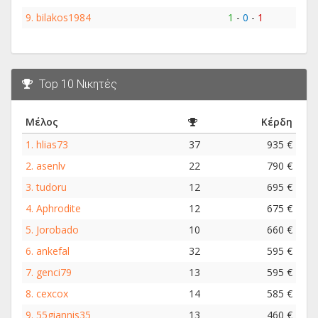
9.
bilakos1984
1
-
0
-
1
Top 10 Νικητές
Μέλος
Κέρδη
1.
hlias73
37
935 €
2.
asenlv
22
790 €
3.
tudoru
12
695 €
4.
Aphrodite
12
675 €
5.
Jorobado
10
660 €
6.
ankefal
32
595 €
7.
genci79
13
595 €
8.
cexcox
14
585 €
9.
55giannis35
13
460 €