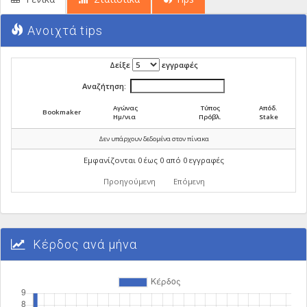
Ανοιχτά tips
Δείξε
εγγραφές
Αναζήτηση:
Αγώνας
Τύπος
Απόδ.
Bookmaker
Ημ/νια
Πρόβλ.
Stake
Δεν υπάρχουν δεδομένα στον πίνακα
Εμφανίζονται 0 έως 0 από 0 εγγραφές
Προηγούμενη
Επόμενη
Κέρδος ανά μήνα