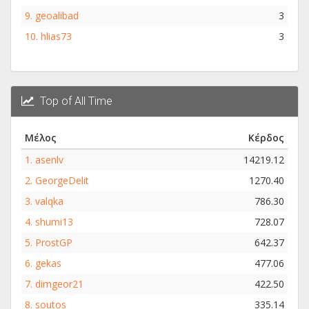
9.
geoalibad
3
10.
hlias73
3
Top of All Time
Μέλος
Κέρδος
1.
asenlv
14219.12
2.
GeorgeDelit
1270.40
3.
valqka
786.30
4.
shumi13
728.07
5.
ProstGP
642.37
6.
gekas
477.06
7.
dimgeor21
422.50
8.
soutos
335.14