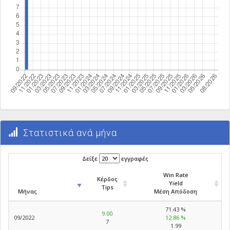
Στατιστικά ανά μήνα
Δείξε
εγγραφές
Win Rate
Κέρδος
Yield
Tips
Μήνας
Μέση Απόδοση
71.43 %
9.00
09/2022
12.86 %
7
1.99