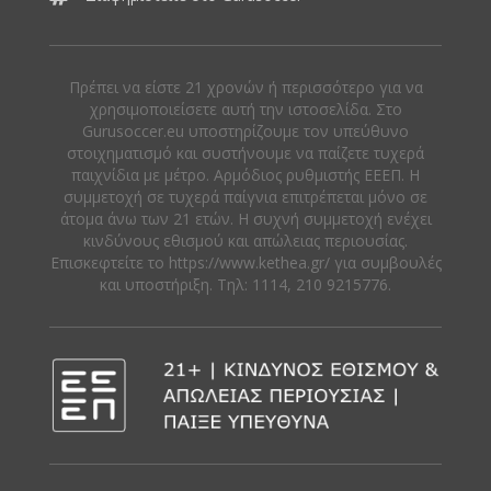
Πρέπει να είστε 21 χρονών ή περισσότερο για να
χρησιμοποιείσετε αυτή την ιστοσελίδα. Στο
Gurusoccer.eu υποστηρίζουμε τον υπεύθυνο
στοιχηματισμό και συστήνουμε να παίζετε τυχερά
παιχνίδια με μέτρο. Αρμόδιος ρυθμιστής ΕΕΕΠ. Η
συμμετοχή σε τυχερά παίγνια επιτρέπεται μόνο σε
άτομα άνω των 21 ετών. Η συχνή συμμετοχή ενέχει
κινδύνους εθισμού και απώλειας περιουσίας.
Eπισκεφτείτε το https://www.kethea.gr/ για συμβουλές
και υποστήριξη. Tηλ: 1114, 210 9215776.