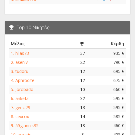
Top 10 Νικητές
Μέλος
Κέρδη
1.
hlias73
37
935 €
2.
asenlv
22
790 €
3.
tudoru
12
695 €
4.
Aphrodite
12
675 €
5.
Jorobado
10
660 €
6.
ankefal
32
595 €
7.
genci79
13
595 €
8.
cexcox
14
585 €
9.
55giannis35
13
460 €
10.
amario
8
405 €