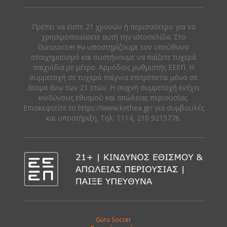
Πρέπει να είστε 21 χρονών ή περισσότερο για να
χρησιμοποιείσετε αυτή την ιστοσελίδα. Στο
Gurusoccer.eu υποστηρίζουμε τον υπεύθυνο
στοιχηματισμό και συστήνουμε να παίζετε τυχερά
παιχνίδια με μέτρο. Αρμόδιος ρυθμιστής ΕΕΕΠ. Η
συμμετοχή σε τυχερά παίγνια επιτρέπεται μόνο σε
άτομα άνω των 21 ετών. Η συχνή συμμετοχή ενέχει
κινδύνους εθισμού και απώλειας περιουσίας.
Eπισκεφτείτε το https://www.kethea.gr/ για συμβουλές
και υποστήριξη. Tηλ: 1114, 210 9215776.
Guru Soccer