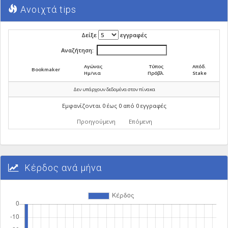
Ανοιχτά tips
Δείξε
εγγραφές
Αναζήτηση:
Αγώνας
Τύπος
Απόδ.
Bookmaker
Ημ/νια
Πρόβλ.
Stake
Δεν υπάρχουν δεδομένα στον πίνακα
Εμφανίζονται 0 έως 0 από 0 εγγραφές
Προηγούμενη
Επόμενη
Κέρδος ανά μήνα