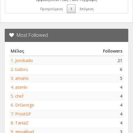
Προηγούμενη
1
Επόμενη
Most Followed
Μέλος
Followers
1.
Jorobado
21
2.
tudoru
6
3.
amario
5
4.
asenlv
4
5.
chef
4
6.
DrGeorge
4
7.
ProstGP
4
8.
TaniaZ
4
9.
geoalibad
3