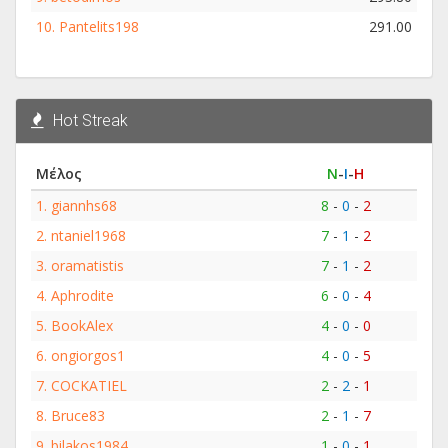
10.
Pantelits198
291.00
Hot Streak
Μέλος
Ν
-
Ι
-
Η
1.
giannhs68
8
-
0
-
2
2.
ntaniel1968
7
-
1
-
2
3.
oramatistis
7
-
1
-
2
4.
Aphrodite
6
-
0
-
4
5.
BookAlex
4
-
0
-
0
6.
ongiorgos1
4
-
0
-
5
7.
COCKATIEL
2
-
2
-
1
8.
Bruce83
2
-
1
-
7
9.
bilakos1984
1
-
0
-
1