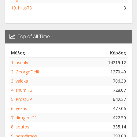
10.
hlias73
3
Top of All Time
Μέλος
Κέρδος
1.
asenlv
14219.12
2.
GeorgeDelit
1270.40
3.
valqka
786.30
4.
shumi13
728.07
5.
ProstGP
642.37
6.
gekas
477.06
7.
dimgeor21
422.50
8.
soutos
335.14
9.
betodimos
293.80