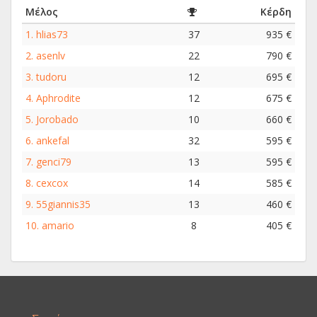
Μέλος
Κέρδη
1.
hlias73
37
935 €
2.
asenlv
22
790 €
3.
tudoru
12
695 €
4.
Aphrodite
12
675 €
5.
Jorobado
10
660 €
6.
ankefal
32
595 €
7.
genci79
13
595 €
8.
cexcox
14
585 €
9.
55giannis35
13
460 €
10.
amario
8
405 €