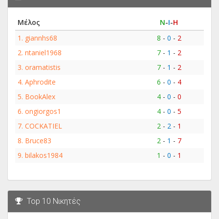
Μέλος
Ν
-
Ι
-
Η
1.
giannhs68
8
-
0
-
2
2.
ntaniel1968
7
-
1
-
2
3.
oramatistis
7
-
1
-
2
4.
Aphrodite
6
-
0
-
4
5.
BookAlex
4
-
0
-
0
6.
ongiorgos1
4
-
0
-
5
7.
COCKATIEL
2
-
2
-
1
8.
Bruce83
2
-
1
-
7
9.
bilakos1984
1
-
0
-
1
Top 10 Νικητές