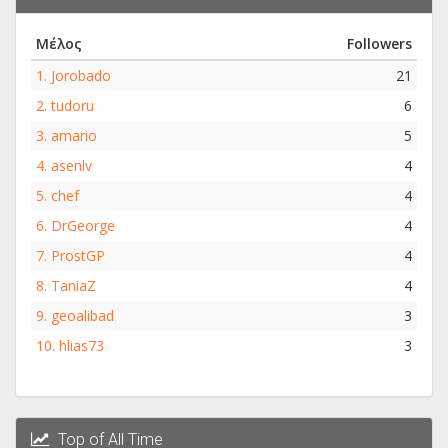
Μέλος
Followers
1.
Jorobado
21
2.
tudoru
6
3.
amario
5
4.
asenlv
4
5.
chef
4
6.
DrGeorge
4
7.
ProstGP
4
8.
TaniaZ
4
9.
geoalibad
3
10.
hlias73
3
Top of All Time