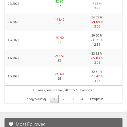
42.90
02/2022
7.65 %
57
2.83
34.55 %
-116.40
01/2022
-21.68 %
55
3.03
30.30 %
-99.40
12/2021
-30.21 %
33
2.81
33.68 %
-213.50
11/2021
-22.83 %
95
3.01
32.31 %
-99.60
10/2021
-15.42 %
65
3.08
Εμφανίζονται 1 έως 20 από 65 εγγραφές
Προηγούμενη
1
2
3
4
Επόμενη
Most Followed