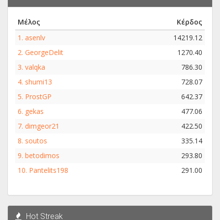
Μέλος
Κέρδος
1.
asenlv
14219.12
2.
GeorgeDelit
1270.40
3.
valqka
786.30
4.
shumi13
728.07
5.
ProstGP
642.37
6.
gekas
477.06
7.
dimgeor21
422.50
8.
soutos
335.14
9.
betodimos
293.80
10.
Pantelits198
291.00
Hot Streak