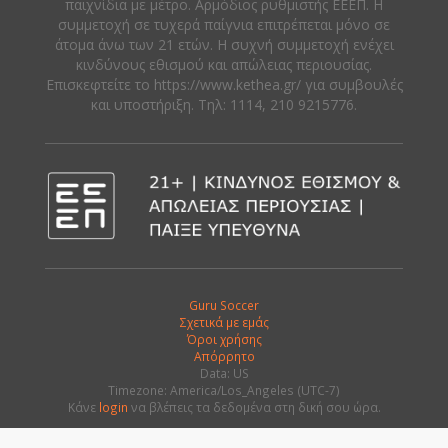
παιχνίδια με μέτρο. Αρμόδιος ρυθμιστής ΕΕΕΠ. Η
συμμετοχή σε τυχερά παίγνια επιτρέπεται μόνο σε
άτομα άνω των 21 ετών. Η συχνή συμμετοχή ενέχει
κινδύνους εθισμού και απώλειας περιουσίας.
Eπισκεφτείτε το https://www.kethea.gr/ για συμβουλές
και υποστήριξη. Tηλ: 1114, 210 9215776.
Guru Soccer
Σχετικά με εμάς
Όροι χρήσης
Απόρρητο
Data: US
Timezone: America/Los_Angeles (UTC-7)
Κάνε
login
να βλέπεις τα δεδομένα στη δική σου ώρα.