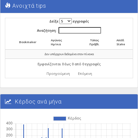
Ανοιχτά tips
Δείξε
εγγραφές
Αναζήτηση:
Αγώνας
Τύπος
Απόδ.
Bookmaker
Ημ/νια
Πρόβλ.
Stake
Δεν υπάρχουν δεδομένα στον πίνακα
Εμφανίζονται 0 έως 0 από 0 εγγραφές
Προηγούμενη
Επόμενη
Κέρδος ανά μήνα