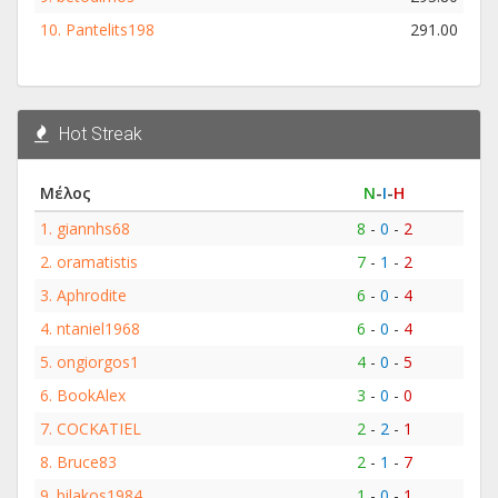
10.
Pantelits198
291.00
Hot Streak
Μέλος
Ν
-
Ι
-
Η
1.
giannhs68
8
-
0
-
2
2.
oramatistis
7
-
1
-
2
3.
Aphrodite
6
-
0
-
4
4.
ntaniel1968
6
-
0
-
4
5.
ongiorgos1
4
-
0
-
5
6.
BookAlex
3
-
0
-
0
7.
COCKATIEL
2
-
2
-
1
8.
Bruce83
2
-
1
-
7
9.
bilakos1984
1
-
0
-
1