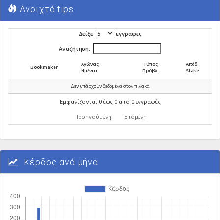
Ανοιχτά tips
Δείξε
εγγραφές
Αναζήτηση:
Αγώνας
Τύπος
Απόδ.
Bookmaker
Ημ/νια
Πρόβλ.
Stake
Δεν υπάρχουν δεδομένα στον πίνακα
Εμφανίζονται 0 έως 0 από 0 εγγραφές
Προηγούμενη
Επόμενη
Κέρδος ανά μήνα