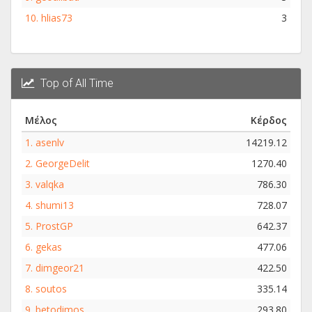
10.
hlias73
3
Top of All Time
Μέλος
Κέρδος
1.
asenlv
14219.12
2.
GeorgeDelit
1270.40
3.
valqka
786.30
4.
shumi13
728.07
5.
ProstGP
642.37
6.
gekas
477.06
7.
dimgeor21
422.50
8.
soutos
335.14
9.
betodimos
293.80