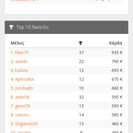
Top 10 Νικητές
Μέλος
Κέρδη
1.
hlias73
37
935 €
2.
asenlv
22
790 €
3.
tudoru
12
695 €
4.
Aphrodite
12
675 €
5.
Jorobado
10
660 €
6.
ankefal
32
595 €
7.
genci79
13
595 €
8.
cexcox
14
585 €
9.
55giannis35
13
460 €
10.
amario
8
405 €