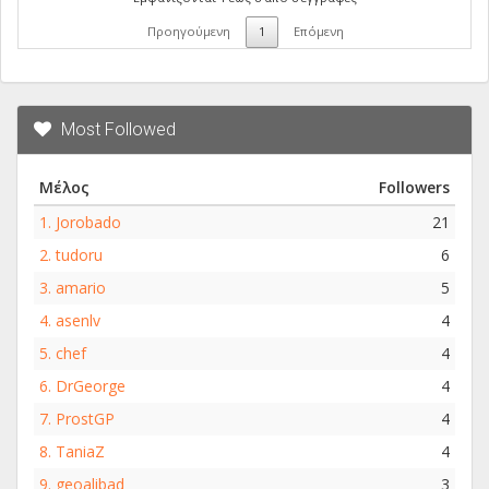
Προηγούμενη
1
Επόμενη
Most Followed
Μέλος
Followers
1.
Jorobado
21
2.
tudoru
6
3.
amario
5
4.
asenlv
4
5.
chef
4
6.
DrGeorge
4
7.
ProstGP
4
8.
TaniaZ
4
9.
geoalibad
3