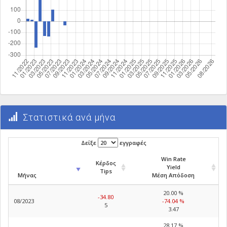
Στατιστικά ανά μήνα
Δείξε
εγγραφές
Win Rate
Κέρδος
Yield
Tips
Μήνας
Μέση Απόδοση
20.00 %
-34.80
08/2023
-74.04 %
5
3.47
28.17 %