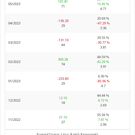
101.81
05/2023
15.45 %
71
4.71
20.69 %
-136.20
04/2023
-47.29 %
29
3.36
29.55 %
-131.10
03/2023
-30.77 %
44
3.81
44.59 %
300.28
02/2023
42.29 %
74
3.91
6.90 %
-233.80
01/2023
-85.96 %
29
4.7
44.44 %
12.10
12/2022
6.72 %
18
2.69
55.56 %
21.10
11/2022
7.81 %
27
2.06
Εμφανίζονται 1 έως 8 από 8 εγγραφές