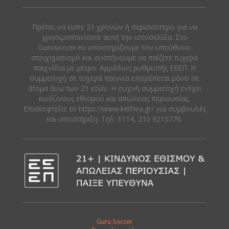
Πρέπει να είστε 21 χρονών ή περισσότερο για να
χρησιμοποιείσετε αυτή την ιστοσελίδα. Στο
Gurusoccer.eu υποστηρίζουμε τον υπεύθυνο
στοιχηματισμό και συστήνουμε να παίζετε τυχερά
παιχνίδια με μέτρο. Αρμόδιος ρυθμιστής ΕΕΕΠ. Η
συμμετοχή σε τυχερά παίγνια επιτρέπεται μόνο σε
άτομα άνω των 21 ετών. Η συχνή συμμετοχή ενέχει
κινδύνους εθισμού και απώλειας περιουσίας.
Eπισκεφτείτε το https://www.kethea.gr/ για συμβουλές
και υποστήριξη. Tηλ: 1114, 210 9215776.
Guru Soccer