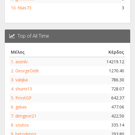
10.
hlias73
3
Top of All Time
Μέλος
Κέρδος
1.
asenlv
14219.12
2.
GeorgeDelit
1270.40
3.
valqka
786.30
4.
shumi13
728.07
5.
ProstGP
642.37
6.
gekas
477.06
7.
dimgeor21
422.50
8.
soutos
335.14
9.
betodimos
293.80