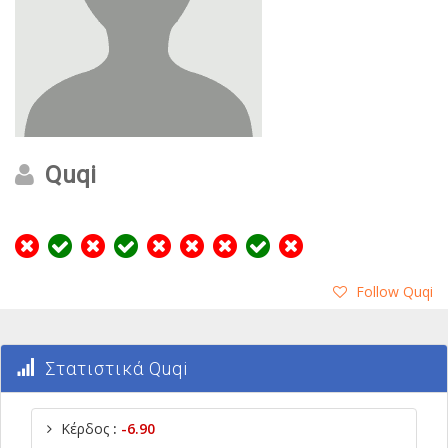
Quqi
Follow Quqi
Στατιστικά Quqi
Κέρδος
:
-6.90