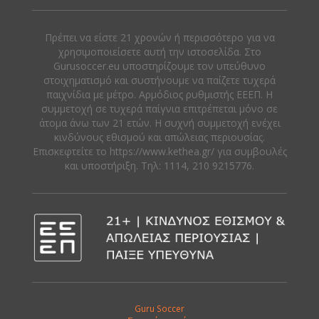
Πρέπει να είστε 21 χρονών ή περισσότερο για να
χρησιμοποιείσετε αυτή την ιστοσελίδα. Στο
Gurusoccer.eu υποστηρίζουμε τον υπεύθυνο
στοιχηματισμό και συστήνουμε να παίζετε τυχερά
παιχνίδια με μέτρο. Αρμόδιος ρυθμιστής ΕΕΕΠ. Η
συμμετοχή σε τυχερά παίγνια επιτρέπεται μόνο σε
άτομα άνω των 21 ετών. Η συχνή συμμετοχή ενέχει
κινδύνους εθισμού και απώλειας περιουσίας.
Eπισκεφτείτε το https://www.kethea.gr/ για συμβουλές
και υποστήριξη. Tηλ: 1114, 210 9215776.
Guru Soccer