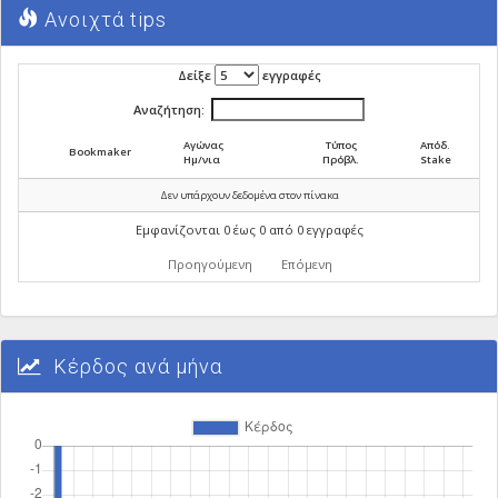
Ανοιχτά tips
Δείξε
εγγραφές
Αναζήτηση:
Αγώνας
Τύπος
Απόδ.
Bookmaker
Ημ/νια
Πρόβλ.
Stake
Δεν υπάρχουν δεδομένα στον πίνακα
Εμφανίζονται 0 έως 0 από 0 εγγραφές
Προηγούμενη
Επόμενη
Κέρδος ανά μήνα