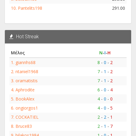
10.
Pantelits198
291.00
Hot Streak
Μέλος
Ν
-
Ι
-
Η
1.
giannhs68
8
-
0
-
2
2.
ntaniel1968
7
-
1
-
2
3.
oramatistis
7
-
1
-
2
4.
Aphrodite
6
-
0
-
4
5.
BookAlex
4
-
0
-
0
6.
ongiorgos1
4
-
0
-
5
7.
COCKATIEL
2
-
2
-
1
8.
Bruce83
2
-
1
-
7
9.
bilakos1984
1
-
0
-
1