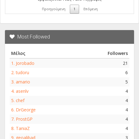
Προηγούμενη
1
Επόμενη
Most Followed
Μέλος
Followers
1.
Jorobado
21
2.
tudoru
6
3.
amario
5
4.
asenlv
4
5.
chef
4
6.
DrGeorge
4
7.
ProstGP
4
8.
TaniaZ
4
9.
geoalibad
3