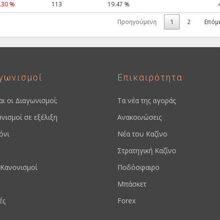
.30 %
113
19.47 %
Προηγούμενη
1
2
Επόμ
γωνισμοί
Επικαιρότητα
ναι οι Διαγωνισμοί;
Τα νέα της αγοράς
νισμοί σε εξέλιξη
Ανακοινώσεις
όνι
Νέα του Καζίνο
Στρατηγική Καζίνο
Κανονισμοί
Ποδόσφαιρο
Μπάσκετ
ές
Forex