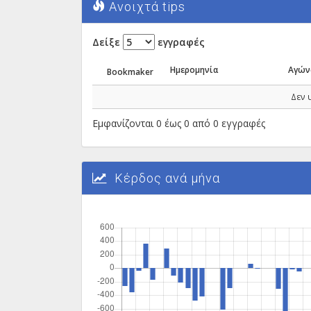
Ανοιχτά tips
Δείξε
εγγραφές
Ημερομηνία
Αγών
Bookmaker
Δεν 
Εμφανίζονται 0 έως 0 από 0 εγγραφές
Κέρδος ανά μήνα