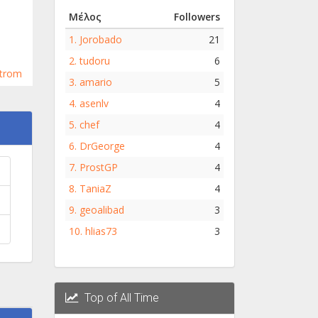
Μέλος
Followers
1.
Jorobado
21
2.
tudoru
6
Strom
3.
amario
5
4.
asenlv
4
5.
chef
4
6.
DrGeorge
4
7.
ProstGP
4
8.
TaniaZ
4
9.
geoalibad
3
10.
hlias73
3
Top of All Time