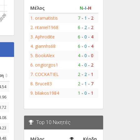
Μέλος
Ν
-
Ι
-
Η
1.
oramatistis
7
-
1
-
2
2.
ntaniel1968
6
-
2
-
2
3.
Aphrodite
6
-
0
-
4
4.
giannhs68
6
-
0
-
4
5.
BookAlex
4
-
0
-
0
6.
ongiorgos1
4
-
0
-
2
7.
COCKATIEL
2
-
2
-
1
ση
8.
Bruce83
2
-
1
-
7
4.54
9.
bilakos1984
1
-
0
-
1
3.96
3.72
4.08
Top 10 Νικητές
4.23
4.48
Μέλος
Κέρδη