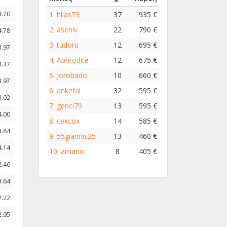
1.
hlias73
37
935 €
3.70
2.
asenlv
22
790 €
4.78
3.
tudoru
12
695 €
3.97
4.
Aphrodite
12
675 €
4.37
5.
Jorobado
10
660 €
3.97
6.
ankefal
32
595 €
3.02
7.
genci79
13
595 €
4.00
8.
cexcox
14
585 €
3.84
9.
55giannis35
13
460 €
4.14
10.
amario
8
405 €
2.46
3.64
2.22
2.95