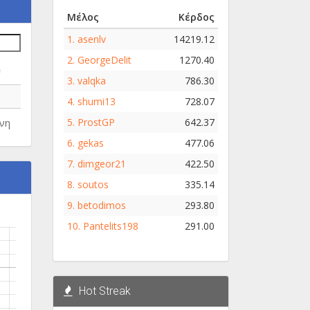
Μέλος
Κέρδος
1.
asenlv
14219.12
2.
GeorgeDelit
1270.40
e
3.
valqka
786.30
4.
shumi13
728.07
5.
ProstGP
642.37
νη
6.
gekas
477.06
7.
dimgeor21
422.50
8.
soutos
335.14
9.
betodimos
293.80
10.
Pantelits198
291.00
Hot Streak