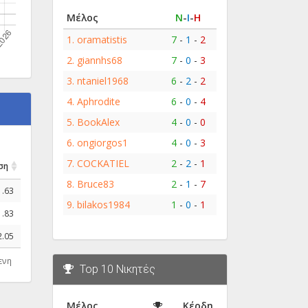
Μέλος
Ν
-
Ι
-
Η
1.
oramatistis
7
-
1
-
2
2.
giannhs68
7
-
0
-
3
3.
ntaniel1968
6
-
2
-
2
4.
Aphrodite
6
-
0
-
4
5.
BookAlex
4
-
0
-
0
6.
ongiorgos1
4
-
0
-
3
7.
COCKATIEL
2
-
2
-
1
ση
8.
Bruce83
2
-
1
-
7
1.63
9.
bilakos1984
1
-
0
-
1
1.83
2.05
ενη
Top 10 Νικητές
Μέλος
Κέρδη