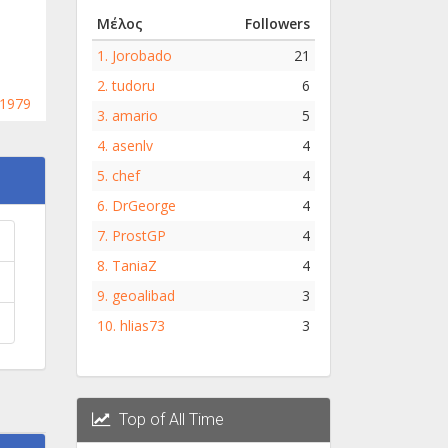
Μέλος
Followers
1.
Jorobado
21
2.
tudoru
6
1979
3.
amario
5
4.
asenlv
4
5.
chef
4
6.
DrGeorge
4
7.
ProstGP
4
8.
TaniaZ
4
9.
geoalibad
3
10.
hlias73
3
Top of All Time