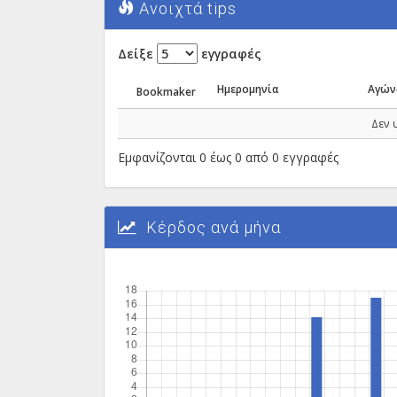
Ανοιχτά tips
Δείξε
εγγραφές
Ημερομηνία
Αγών
Bookmaker
Δεν 
Εμφανίζονται 0 έως 0 από 0 εγγραφές
Κέρδος ανά μήνα