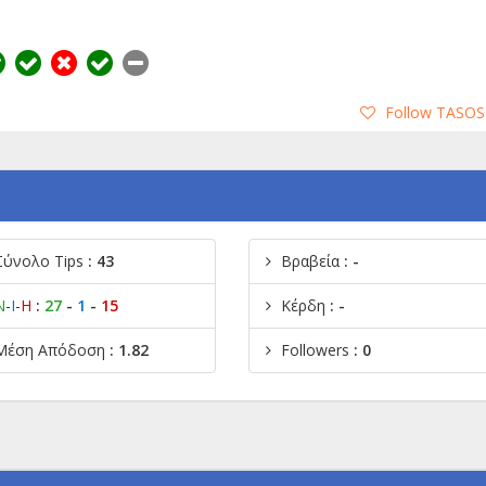
Follow TASOS
Σύνολο Tips
: 43
Βραβεία
: -
Ν
-
Ι
-
Η
:
27
-
1
-
15
Κέρδη
: -
Μέση Απόδοση
: 1.82
Followers
: 0