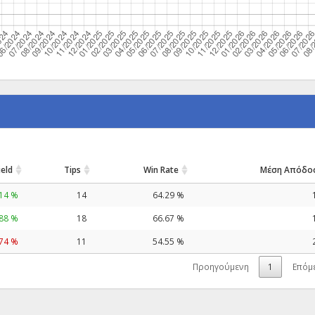
ield
Tips
Win Rate
Μέση Απόδο
.14 %
14
64.29 %
.88 %
18
66.67 %
.74 %
11
54.55 %
Προηγούμενη
1
Επόμ