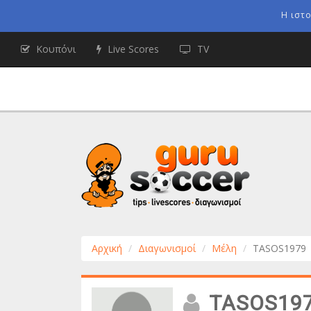
Η ιστ
Κουπόνι
Live Scores
TV
Αρχική
Διαγωνισμοί
Μέλη
TASOS1979
TASOS19