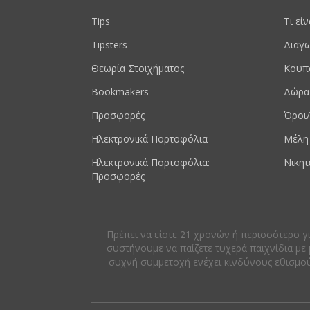
Tips
Τι εί
Tipsters
Διαγω
Θεωρία Στοιχήματος
Κουπ
Bookmakers
Δώρα
Προσφορές
Όροι/
Ηλεκτρονικά Πορτοφόλια
Μέλη
Ηλεκτρονικά Πορτοφόλια:
Νικητ
Προσφορές
Πρέπει να είστε 21 χρονών ή περισσότερο γ
συστήνουμε να παίζετε τυχερά παιχνίδια με 
συχνή συμμετοχή ενέχει κινδύνους εθισμού κ