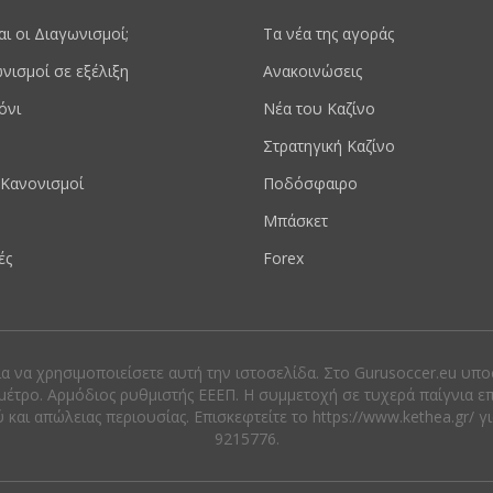
ναι οι Διαγωνισμοί;
Τα νέα της αγοράς
νισμοί σε εξέλιξη
Ανακοινώσεις
όνι
Νέα του Καζίνο
Στρατηγική Καζίνο
Κανονισμοί
Ποδόσφαιρο
Μπάσκετ
ές
Forex
ια να χρησιμοποιείσετε αυτή την ιστοσελίδα. Στο Gurusoccer.eu υπ
μέτρο. Αρμόδιος ρυθμιστής ΕΕΕΠ. Η συμμετοχή σε τυχερά παίγνια ε
αι απώλειας περιουσίας. Eπισκεφτείτε το https://www.kethea.gr/ γ
9215776.