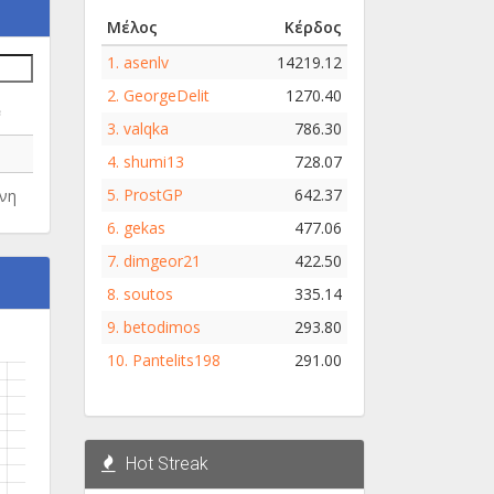
Μέλος
Κέρδος
1.
asenlv
14219.12
2.
GeorgeDelit
1270.40
e
3.
valqka
786.30
4.
shumi13
728.07
5.
ProstGP
642.37
νη
6.
gekas
477.06
7.
dimgeor21
422.50
8.
soutos
335.14
9.
betodimos
293.80
10.
Pantelits198
291.00
Hot Streak