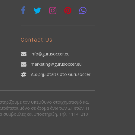
Contact Us
info@gurusoccer.eu
marketing@gurusoccer.eu
Διαφημιστείτε στο Gurusoccer
οστηρίζουμε τον υπεύθυνο στοιχηματισμό και
πιτρέπεται μόνο σε άτομα άνω των 21 ετών. Η
ια συμβουλές και υποστήριξη. Tηλ: 1114, 210