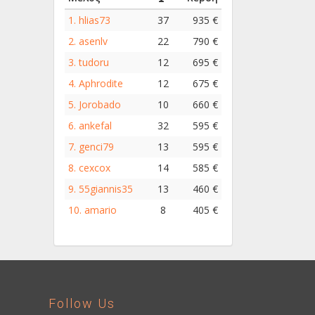
1.
hlias73
37
935 €
2.
asenlv
22
790 €
3.
tudoru
12
695 €
4.
Aphrodite
12
675 €
5.
Jorobado
10
660 €
6.
ankefal
32
595 €
7.
genci79
13
595 €
8.
cexcox
14
585 €
9.
55giannis35
13
460 €
10.
amario
8
405 €
Follow Us