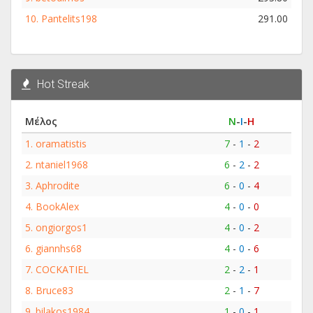
10.
Pantelits198
291.00
Hot Streak
Μέλος
Ν
-
Ι
-
Η
1.
oramatistis
7
-
1
-
2
2.
ntaniel1968
6
-
2
-
2
3.
Aphrodite
6
-
0
-
4
4.
BookAlex
4
-
0
-
0
5.
ongiorgos1
4
-
0
-
2
6.
giannhs68
4
-
0
-
6
7.
COCKATIEL
2
-
2
-
1
8.
Bruce83
2
-
1
-
7
9.
bilakos1984
1
-
0
-
1