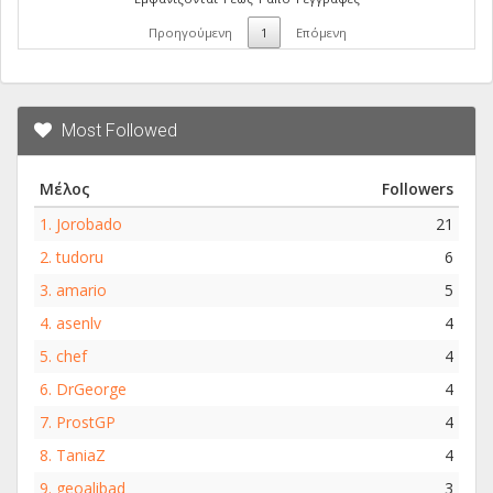
Προηγούμενη
1
Επόμενη
Most Followed
Μέλος
Followers
1.
Jorobado
21
2.
tudoru
6
3.
amario
5
4.
asenlv
4
5.
chef
4
6.
DrGeorge
4
7.
ProstGP
4
8.
TaniaZ
4
9.
geoalibad
3