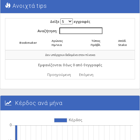
Ανοιχτά tips
Δείξε
εγγραφές
Αναζήτηση:
Αγώνας
Τύπος
Απόδ.
Bookmaker
Ημ/νια
Πρόβλ.
Stake
Δεν υπάρχουν δεδομένα στον πίνακα
Εμφανίζονται 0 έως 0 από 0 εγγραφές
Προηγούμενη
Επόμενη
Κέρδος ανά μήνα