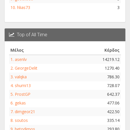
10.
hlias73
3
Top of All Time
Μέλος
Κέρδος
1.
asenlv
14219.12
2.
GeorgeDelit
1270.40
3.
valqka
786.30
4.
shumi13
728.07
5.
ProstGP
642.37
6.
gekas
477.06
7.
dimgeor21
422.50
8.
soutos
335.14
9.
betodimos
293.80