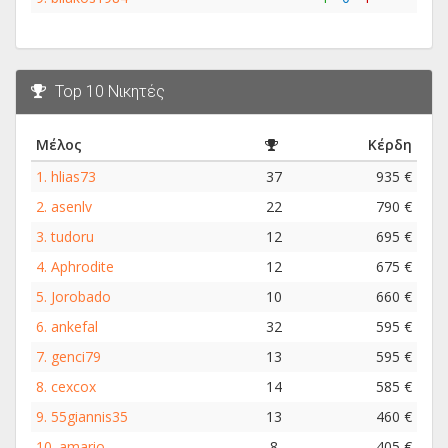
Top 10 Νικητές
Μέλος
Κέρδη
1.
hlias73
37
935 €
2.
asenlv
22
790 €
3.
tudoru
12
695 €
4.
Aphrodite
12
675 €
5.
Jorobado
10
660 €
6.
ankefal
32
595 €
7.
genci79
13
595 €
8.
cexcox
14
585 €
9.
55giannis35
13
460 €
10.
amario
8
405 €