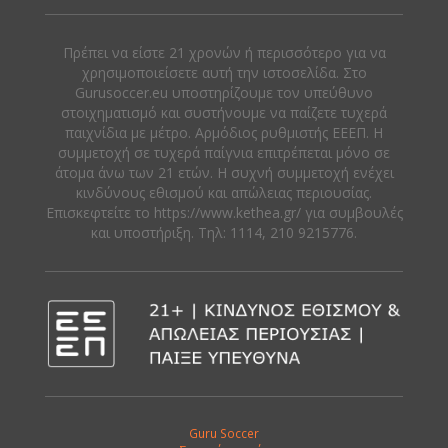
Πρέπει να είστε 21 χρονών ή περισσότερο για να
χρησιμοποιείσετε αυτή την ιστοσελίδα. Στο
Gurusoccer.eu υποστηρίζουμε τον υπεύθυνο
στοιχηματισμό και συστήνουμε να παίζετε τυχερά
παιχνίδια με μέτρο. Αρμόδιος ρυθμιστής ΕΕΕΠ. Η
συμμετοχή σε τυχερά παίγνια επιτρέπεται μόνο σε
άτομα άνω των 21 ετών. Η συχνή συμμετοχή ενέχει
κινδύνους εθισμού και απώλειας περιουσίας.
Eπισκεφτείτε το https://www.kethea.gr/ για συμβουλές
και υποστήριξη. Tηλ: 1114, 210 9215776.
Guru Soccer