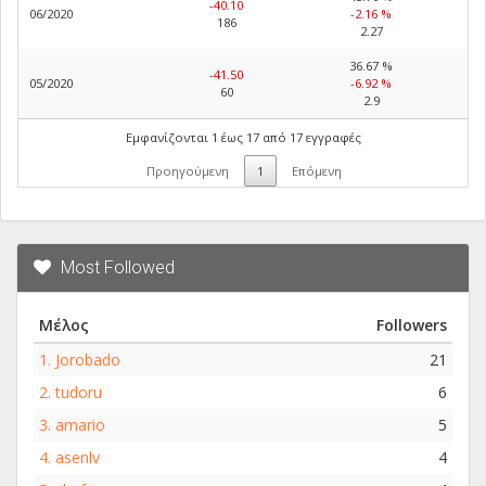
-40.10
06/2020
-2.16 %
186
2.27
36.67 %
-41.50
05/2020
-6.92 %
60
2.9
Εμφανίζονται 1 έως 17 από 17 εγγραφές
Προηγούμενη
1
Επόμενη
Most Followed
Μέλος
Followers
1.
Jorobado
21
2.
tudoru
6
3.
amario
5
4.
asenlv
4