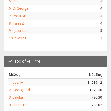
5.
chef
4
6.
DrGeorge
4
7.
ProstGP
4
8.
TaniaZ
4
9.
geoalibad
3
10.
hlias73
3
Top of All Time
Μέλος
Κέρδος
1.
asenlv
14219.12
2.
GeorgeDelit
1270.40
3.
valqka
786.30
4.
shumi13
728.07