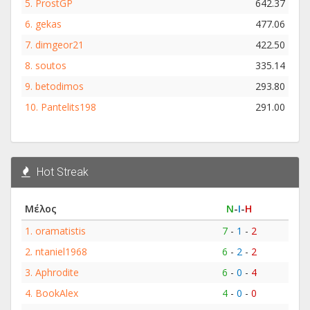
5.
ProstGP
642.37
6.
gekas
477.06
7.
dimgeor21
422.50
8.
soutos
335.14
9.
betodimos
293.80
10.
Pantelits198
291.00
Hot Streak
Μέλος
Ν
-
Ι
-
Η
1.
oramatistis
7
-
1
-
2
2.
ntaniel1968
6
-
2
-
2
3.
Aphrodite
6
-
0
-
4
4.
BookAlex
4
-
0
-
0