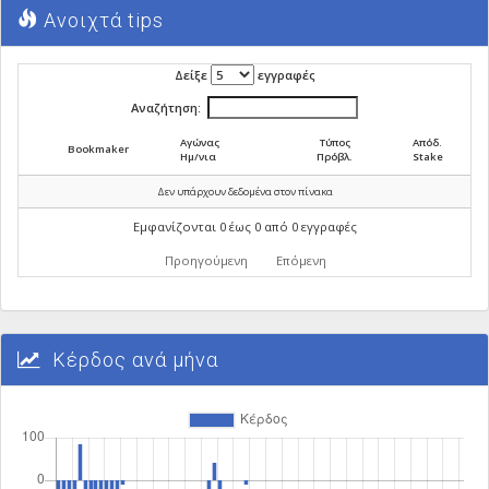
Ανοιχτά tips
Δείξε
εγγραφές
Αναζήτηση:
Αγώνας
Τύπος
Απόδ.
Bookmaker
Ημ/νια
Πρόβλ.
Stake
Δεν υπάρχουν δεδομένα στον πίνακα
Εμφανίζονται 0 έως 0 από 0 εγγραφές
Προηγούμενη
Επόμενη
Κέρδος ανά μήνα