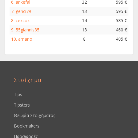
6.
ankefal
32
595 €
7.
genci79
13
595 €
8.
cexcox
14
585 €
9.
55giannis35
13
460 €
10.
amario
8
405 €
Στοίχημα
Tips
Tipsters
Θεωρία Στοιχήματος
Bookmakers
Προσφορές