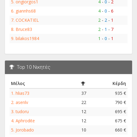
5.
ongiorgos1
4
-
0
-
2
6.
giannhs68
4
-
0
-
6
7.
COCKATIEL
2
-
2
-
1
8.
Bruce83
2
-
1
-
7
9.
bilakos1984
1
-
0
-
1
Top 10 Νικητές
Μέλος
Κέρδη
1.
hlias73
37
935 €
2.
asenlv
22
790 €
3.
tudoru
12
695 €
4.
Aphrodite
12
675 €
5.
Jorobado
10
660 €