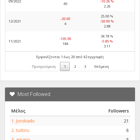
09/2022
-10.26 %
40
2.26
25.00 %
-20.00
12/2021
-50.00 %
4
2.88
34.78 %
-105.90
11/2021
-5.85 %
184
3.11
Εμφανίζονται 1 έως 20 από 42 εγγραφές
Προηγούμενη
1
2
3
Επόμενη
Most Followed
Μέλος
Followers
1.
Jorobado
21
2.
tudoru
6
3.
amario
5