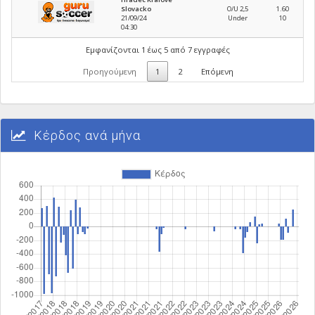
Slovacko
O/U 2,5
1.60
21
/
09
/
24
Under
10
04
:
30
Εμφανίζονται 1 έως 5 από 7 εγγραφές
Προηγούμενη
1
2
Επόμενη
Κέρδος ανά μήνα