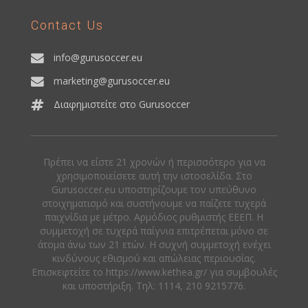
Contact Us
info@gurusoccer.eu
marketing@gurusoccer.eu
Διαφημιστείτε στο Gurusoccer
Πρέπει να είστε 21 χρονών ή περισσότερο για να
χρησιμοποιείσετε αυτή την ιστοσελίδα. Στο
Gurusoccer.eu υποστηρίζουμε τον υπεύθυνο
στοιχηματισμό και συστήνουμε να παίζετε τυχερά
παιχνίδια με μέτρο. Αρμόδιος ρυθμιστής ΕΕΕΠ. Η
συμμετοχή σε τυχερά παίγνια επιτρέπεται μόνο σε
άτομα άνω των 21 ετών. Η συχνή συμμετοχή ενέχει
κινδύνους εθισμού και απώλειας περιουσίας.
Eπισκεφτείτε το https://www.kethea.gr/ για συμβουλές
και υποστήριξη. Tηλ: 1114, 210 9215776.