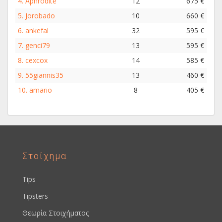
4.
Aphrodite
12
675 €
5.
Jorobado
10
660 €
6.
ankefal
32
595 €
7.
genci79
13
595 €
8.
cexcox
14
585 €
9.
55giannis35
13
460 €
10.
amario
8
405 €
Στοίχημα
Tips
Tipsters
Θεωρία Στοιχήματος