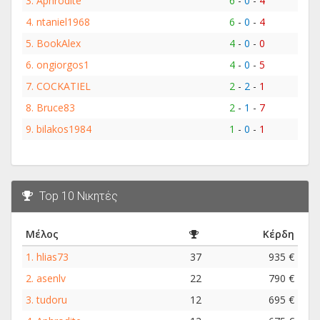
3.
Aphrodite
6
-
0
-
4
4.
ntaniel1968
6
-
0
-
4
5.
BookAlex
4
-
0
-
0
6.
ongiorgos1
4
-
0
-
5
7.
COCKATIEL
2
-
2
-
1
8.
Bruce83
2
-
1
-
7
9.
bilakos1984
1
-
0
-
1
Top 10 Νικητές
Μέλος
Κέρδη
1.
hlias73
37
935 €
2.
asenlv
22
790 €
3.
tudoru
12
695 €