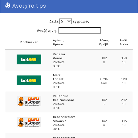
Ανοιχτά tips
Δείξε
εγγραφές
Αναζήτηση:
Αγώνας
Τύπος
Απόδ.
Bookmaker
Ημ/νια
Πρόβλ.
Stake
Venezia
Genoa
1X2
3.20
21
/
09
/
24
X
10
06
:
00
Metz
Lorient
G/NG
1.80
21
/
09
/
24
Goal
10
05
:
30
Valladolid
Real Sociedad
1X2
2.12
21
/
09
/
24
2
10
05
:
00
Hradec Kralove
Slovacko
1X2
3.15
21
/
09
/
24
X
10
04
:
30
Hradec Kralove