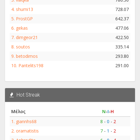
4.
shumi13
728.07
5.
ProstGP
642.37
6.
gekas
477.06
7.
dimgeor21
422.50
8.
soutos
335.14
9.
betodimos
293.80
10.
Pantelits198
291.00
Hot Streak
Μέλος
Ν
-
Ι
-
Η
1.
giannhs68
8
-
0
-
2
2.
oramatistis
7
-
1
-
2