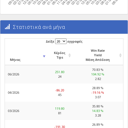
Στατιστικά ανά μήνα
Δείξε
εγγραφές
Win Rate
Κέρδος
Yield
Tips
Μήνας
Μέση Απόδοση
70.83 %
251.80
06/2026
104.92 %
24
2.82
28.89 %
-86.20
04/2026
-19.16 %
45
3.07
35.80 %
119.80
03/2026
14.83 %
81
3.28
26.89 %
-191.30