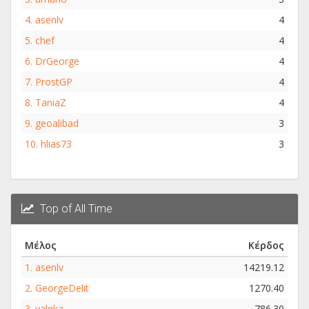
4.
asenlv
4
5.
chef
4
6.
DrGeorge
4
7.
ProstGP
4
8.
TaniaZ
4
9.
geoalibad
3
10.
hlias73
3
Top of All Time
Μέλος
Κέρδος
1.
asenlv
14219.12
2.
GeorgeDelit
1270.40
3.
valqka
786.30