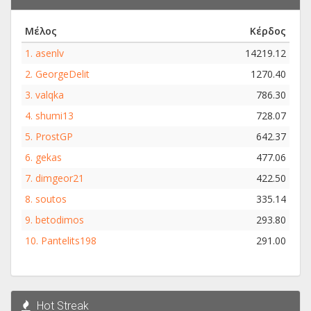
Μέλος
Κέρδος
1.
asenlv
14219.12
2.
GeorgeDelit
1270.40
3.
valqka
786.30
4.
shumi13
728.07
5.
ProstGP
642.37
6.
gekas
477.06
7.
dimgeor21
422.50
8.
soutos
335.14
9.
betodimos
293.80
10.
Pantelits198
291.00
Hot Streak