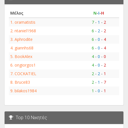
Μέλος
Ν
-
Ι
-
Η
1.
oramatistis
7
-
1
-
2
2.
ntaniel1968
6
-
2
-
2
3.
Aphrodite
6
-
0
-
4
4.
giannhs68
6
-
0
-
4
5.
BookAlex
4
-
0
-
0
6.
ongiorgos1
4
-
0
-
2
7.
COCKATIEL
2
-
2
-
1
8.
Bruce83
2
-
1
-
7
9.
bilakos1984
1
-
0
-
1
Top 10 Νικητές