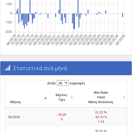
Στατιστικά ανά μήνα
Δείξε
εγγραφές
Win Rate
Κέρδος
Yield
Tips
Μήνας
Μέση Απόδοση
22.22 %
-39.00
06/2026
-43.33 %
9
1.53
76.92 %