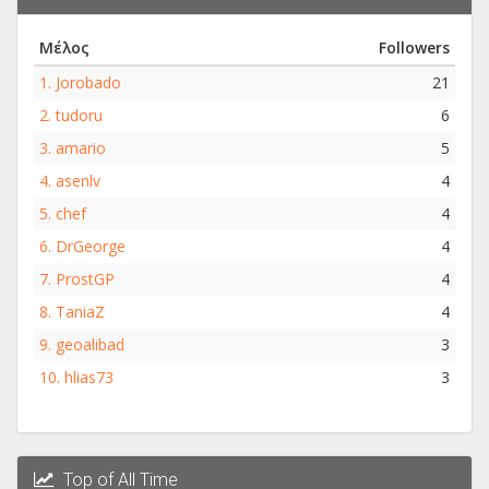
Μέλος
Followers
1.
Jorobado
21
2.
tudoru
6
3.
amario
5
4.
asenlv
4
5.
chef
4
6.
DrGeorge
4
7.
ProstGP
4
8.
TaniaZ
4
9.
geoalibad
3
10.
hlias73
3
Top of All Time