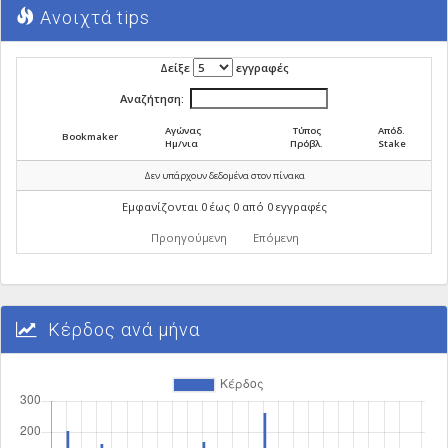
Ανοιχτά tips
Δείξε
εγγραφές
Αναζήτηση:
Αγώνας
Τύπος
Απόδ.
Bookmaker
Ημ/νια
Πρόβλ.
Stake
Δεν υπάρχουν δεδομένα στον πίνακα
Εμφανίζονται 0 έως 0 από 0 εγγραφές
Προηγούμενη
Επόμενη
Κέρδος ανά μήνα