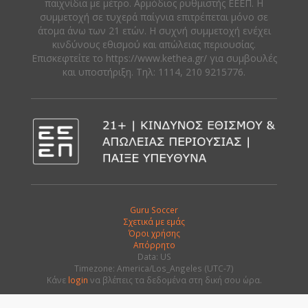
παιχνίδια με μέτρο. Αρμόδιος ρυθμιστής ΕΕΕΠ. Η
συμμετοχή σε τυχερά παίγνια επιτρέπεται μόνο σε
άτομα άνω των 21 ετών. Η συχνή συμμετοχή ενέχει
κινδύνους εθισμού και απώλειας περιουσίας.
Eπισκεφτείτε το https://www.kethea.gr/ για συμβουλές
και υποστήριξη. Tηλ: 1114, 210 9215776.
Guru Soccer
Σχετικά με εμάς
Όροι χρήσης
Απόρρητο
Data: US
Timezone: America/Los_Angeles (UTC-7)
Κάνε
login
να βλέπεις τα δεδομένα στη δική σου ώρα.