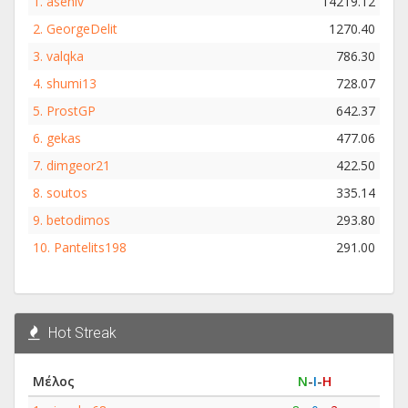
1.
asenlv
14219.12
2.
GeorgeDelit
1270.40
3.
valqka
786.30
4.
shumi13
728.07
5.
ProstGP
642.37
6.
gekas
477.06
7.
dimgeor21
422.50
8.
soutos
335.14
9.
betodimos
293.80
10.
Pantelits198
291.00
Hot Streak
Μέλος
Ν
-
Ι
-
Η