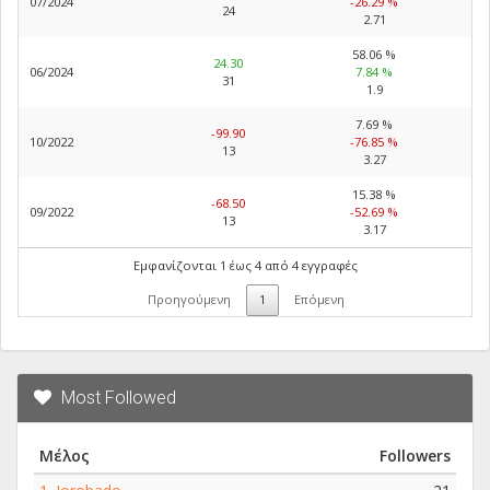
07/2024
-26.29 %
24
2.71
58.06 %
24.30
06/2024
7.84 %
31
1.9
7.69 %
-99.90
10/2022
-76.85 %
13
3.27
15.38 %
-68.50
09/2022
-52.69 %
13
3.17
Εμφανίζονται 1 έως 4 από 4 εγγραφές
Προηγούμενη
1
Επόμενη
Most Followed
Μέλος
Followers