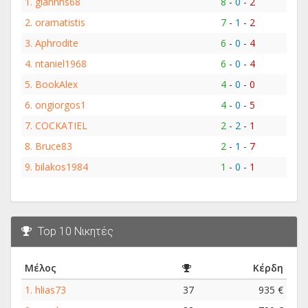
1.
giannhs68
8
-
0
-
2
2.
oramatistis
7
-
1
-
2
3.
Aphrodite
6
-
0
-
4
4.
ntaniel1968
6
-
0
-
4
5.
BookAlex
4
-
0
-
0
6.
ongiorgos1
4
-
0
-
5
7.
COCKATIEL
2
-
2
-
1
8.
Bruce83
2
-
1
-
7
9.
bilakos1984
1
-
0
-
1
Top 10 Νικητές
Μέλος
Κέρδη
1.
hlias73
37
935 €