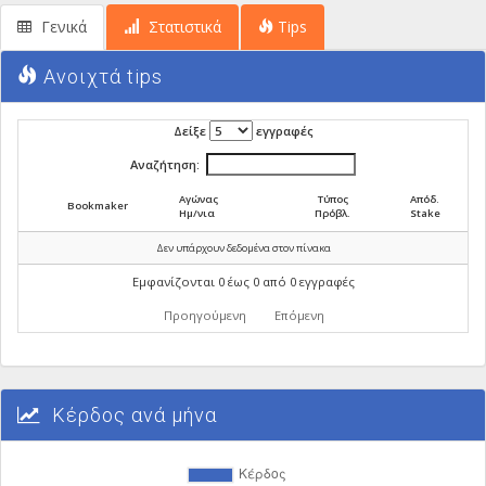
Γενικά
Στατιστικά
Tips
Ανοιχτά tips
Δείξε
εγγραφές
Αναζήτηση:
Αγώνας
Τύπος
Απόδ.
Bookmaker
Ημ/νια
Πρόβλ.
Stake
Δεν υπάρχουν δεδομένα στον πίνακα
Εμφανίζονται 0 έως 0 από 0 εγγραφές
Προηγούμενη
Επόμενη
Κέρδος ανά μήνα