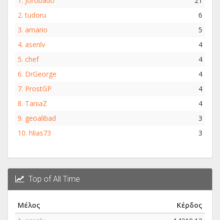
1.
Jorobado
21
2.
tudoru
6
3.
amario
5
4.
asenlv
4
5.
chef
4
6.
DrGeorge
4
7.
ProstGP
4
8.
TaniaZ
4
9.
geoalibad
3
10.
hlias73
3
Top of All Time
Μέλος
Κέρδος