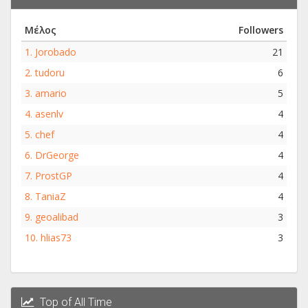
Μέλος
Followers
1.
Jorobado
21
2.
tudoru
6
3.
amario
5
4.
asenlv
4
5.
chef
4
6.
DrGeorge
4
7.
ProstGP
4
8.
TaniaZ
4
9.
geoalibad
3
10.
hlias73
3
Top of All Time