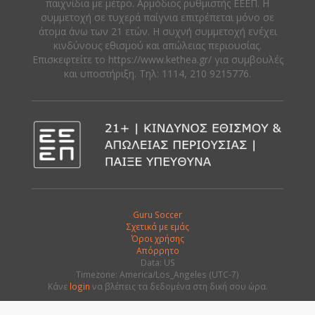
παιχνίδια με μέτρο. Αρμόδιος ρυθμιστής ΕΕΕΠ. Η
συμμετοχή σε τυχερά παίγνια επιτρέπεται μόνο σε
άτομα άνω των 21 ετών. Η συχνή συμμετοχή ενέχει
κινδύνους εθισμού και απώλειας περιουσίας.
Eπισκεφτείτε το https://www.kethea.gr/ για συμβουλές
και υποστήριξη. Tηλ: 1114, 210 9215776.
Guru Soccer
Σχετικά με εμάς
Όροι χρήσης
Απόρρητο
Data: US
Timezone: America/Los_Angeles (UTC-7)
Κάνε
login
να βλέπεις τα δεδομένα στη δική σου ώρα.