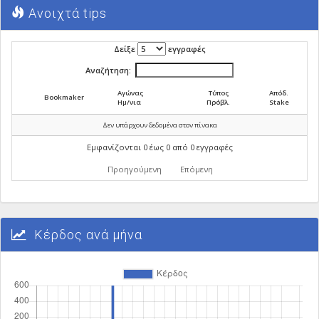
Ανοιχτά tips
Δείξε
εγγραφές
Αναζήτηση:
Αγώνας
Τύπος
Απόδ.
Bookmaker
Ημ/νια
Πρόβλ.
Stake
Δεν υπάρχουν δεδομένα στον πίνακα
Εμφανίζονται 0 έως 0 από 0 εγγραφές
Προηγούμενη
Επόμενη
Κέρδος ανά μήνα