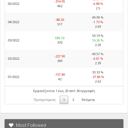
-314.05
05/2022
-6.88 %
462
2.5
49.90 %
-88.20
04/2022
-1.73 %
517
2.69
59.19 %
596.10
03/2022
16.26 %
370
2.26
49.57 %
-227.90
02/2022
-6.61 %
349
2.39
33.33 %
-157.80
01/2022
-37.84 %
42
2.63
Εμφανίζονται 1 έως 20 από 36 εγγραφές
Προηγούμενη
1
2
Επόμενη
Most Followed