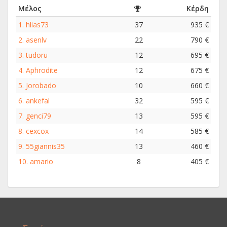
Μέλος
Κέρδη
1.
hlias73
37
935 €
2.
asenlv
22
790 €
3.
tudoru
12
695 €
4.
Aphrodite
12
675 €
5.
Jorobado
10
660 €
6.
ankefal
32
595 €
7.
genci79
13
595 €
8.
cexcox
14
585 €
9.
55giannis35
13
460 €
10.
amario
8
405 €