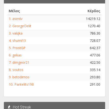
Μέλος
Κέρδος
1.
asenlv
14219.12
2.
GeorgeDelit
1270.40
3.
valqka
786.30
4.
shumi13
728.07
5.
ProstGP
642.37
6.
gekas
477.06
7.
dimgeor21
422.50
8.
soutos
335.14
9.
betodimos
293.80
10.
Pantelits198
291.00
Hot Streak