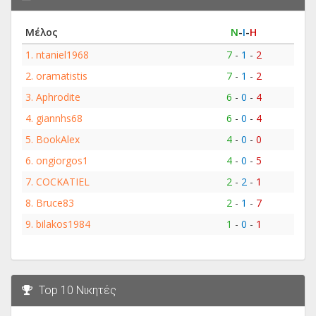
Μέλος
Ν
-
Ι
-
Η
1.
ntaniel1968
7
-
1
-
2
2.
oramatistis
7
-
1
-
2
3.
Aphrodite
6
-
0
-
4
4.
giannhs68
6
-
0
-
4
5.
BookAlex
4
-
0
-
0
6.
ongiorgos1
4
-
0
-
5
7.
COCKATIEL
2
-
2
-
1
8.
Bruce83
2
-
1
-
7
9.
bilakos1984
1
-
0
-
1
Top 10 Νικητές