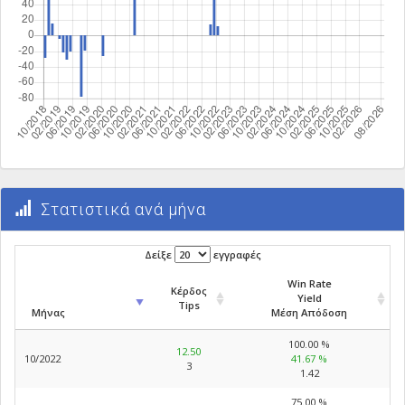
Στατιστικά ανά μήνα
Δείξε
εγγραφές
Win Rate
Κέρδος
Yield
Tips
Μήνας
Μέση Απόδοση
100.00 %
12.50
10/2022
41.67 %
3
1.42
75.00 %