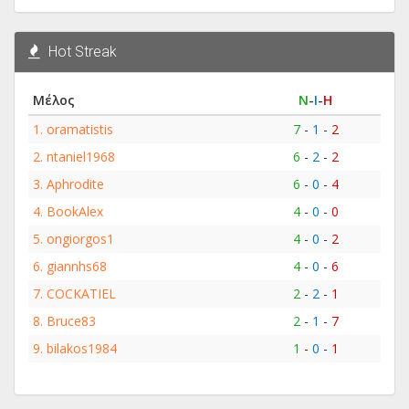
Hot Streak
Μέλος
Ν
-
Ι
-
Η
1.
oramatistis
7
-
1
-
2
2.
ntaniel1968
6
-
2
-
2
3.
Aphrodite
6
-
0
-
4
4.
BookAlex
4
-
0
-
0
5.
ongiorgos1
4
-
0
-
2
6.
giannhs68
4
-
0
-
6
7.
COCKATIEL
2
-
2
-
1
8.
Bruce83
2
-
1
-
7
9.
bilakos1984
1
-
0
-
1