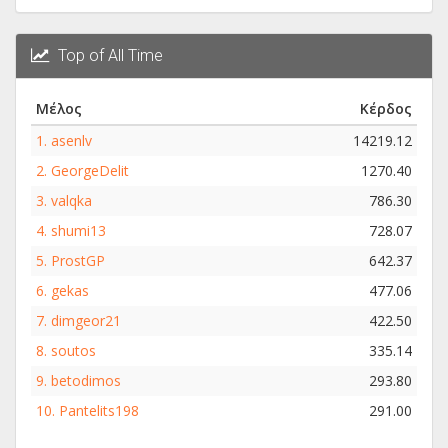
Top of All Time
Μέλος
Κέρδος
1.
asenlv
14219.12
2.
GeorgeDelit
1270.40
3.
valqka
786.30
4.
shumi13
728.07
5.
ProstGP
642.37
6.
gekas
477.06
7.
dimgeor21
422.50
8.
soutos
335.14
9.
betodimos
293.80
10.
Pantelits198
291.00