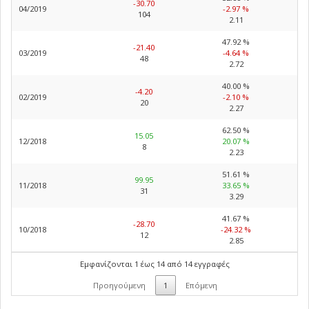
-30.70
04/2019
-2.97 %
104
2.11
47.92 %
-21.40
03/2019
-4.64 %
48
2.72
40.00 %
-4.20
02/2019
-2.10 %
20
2.27
62.50 %
15.05
12/2018
20.07 %
8
2.23
51.61 %
99.95
11/2018
33.65 %
31
3.29
41.67 %
-28.70
10/2018
-24.32 %
12
2.85
Εμφανίζονται 1 έως 14 από 14 εγγραφές
Προηγούμενη
1
Επόμενη