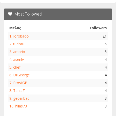
Most Followed
Μέλος
Followers
1.
Jorobado
21
2.
tudoru
6
3.
amario
5
4.
asenlv
4
5.
chef
4
6.
DrGeorge
4
7.
ProstGP
4
8.
TaniaZ
4
9.
geoalibad
3
10.
hlias73
3