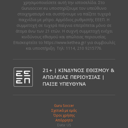
χρησιμοποιείσετε αυτή την ιστοσελίδα. Στο
Gurusoccer.eu υποστηρίζουμε τον υπεύθυνο
στοιχηματισμό και συστήνουμε να παίζετε τυχερά
παιχνίδια με μέτρο. Αρμόδιος ρυθμιστής ΕΕΕΠ. Η
συμμετοχή σε τυχερά παίγνια επιτρέπεται μόνο σε
άτομα άνω των 21 ετών. Η συχνή συμμετοχή ενέχει
κινδύνους εθισμού και απώλειας περιουσίας.
Eπισκεφτείτε το https://www.kethea.gr/ για συμβουλές
και υποστήριξη. Tηλ: 1114, 210 9215776.
Guru Soccer
Σχετικά με εμάς
Όροι χρήσης
Απόρρητο
Data: US