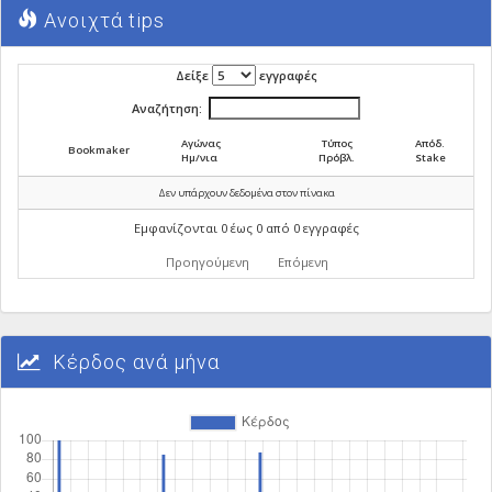
Ανοιχτά tips
Δείξε
εγγραφές
Αναζήτηση:
Αγώνας
Τύπος
Απόδ.
Bookmaker
Ημ/νια
Πρόβλ.
Stake
Δεν υπάρχουν δεδομένα στον πίνακα
Εμφανίζονται 0 έως 0 από 0 εγγραφές
Προηγούμενη
Επόμενη
Κέρδος ανά μήνα