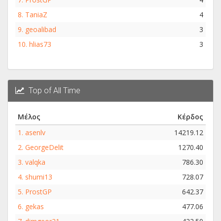
8.
TaniaZ
4
9.
geoalibad
3
10.
hlias73
3
Top of All Time
Μέλος
Κέρδος
1.
asenlv
14219.12
2.
GeorgeDelit
1270.40
3.
valqka
786.30
4.
shumi13
728.07
5.
ProstGP
642.37
6.
gekas
477.06