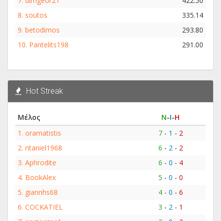
7.
dimgeor21
422.50
8.
soutos
335.14
9.
betodimos
293.80
10.
Pantelits198
291.00
Hot Streak
Μέλος
Ν
-
Ι
-
Η
1.
oramatistis
7
-
1
-
2
2.
ntaniel1968
6
-
2
-
2
3.
Aphrodite
6
-
0
-
4
4.
BookAlex
5
-
0
-
0
5.
giannhs68
4
-
0
-
6
6.
COCKATIEL
3
-
2
-
1