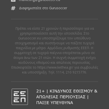
Διαφημιστείτε στο Gurusoccer
Πρέπει να είστε 21 χρονών ή περισσότερο για να
χρησιμοποιείσετε αυτή την ιστοσελίδα. Στο
Gurusoccer.eu υποστηρίζουμε τον υπεύθυνο
στοιχηματισμό και συστήνουμε να παίζετε τυχερά
παιχνίδια με μέτρο. Αρμόδιος ρυθμιστής ΕΕΕΠ. Η
συμμετοχή σε τυχερά παίγνια επιτρέπεται μόνο σε
άτομα άνω των 21 ετών. Η συχνή συμμετοχή ενέχει
κινδύνους εθισμού και απώλειας περιουσίας.
Eπισκεφτείτε το https://www.kethea.gr/ για συμβουλές
και υποστήριξη. Tηλ: 1114, 210 9215776.