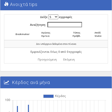
Ανοιχτά tips
Δείξε
εγγραφές
Αναζήτηση:
Αγώνας
Τύπος
Απόδ.
Bookmaker
Ημ/νια
Πρόβλ.
Stake
Δεν υπάρχουν δεδομένα στον πίνακα
Εμφανίζονται 0 έως 0 από 0 εγγραφές
Προηγούμενη
Επόμενη
Κέρδος ανά μήνα