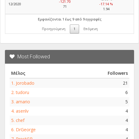
-121.70
12/2020
-17.14 %
71
1.94
Εμφανίζονται 1 έως 9 από 9 εγγραφές
Προηγούμενη
1
Επόμενη
Most Followed
Μέλος
Followers
1.
Jorobado
21
2.
tudoru
6
3.
amario
5
4.
asenlv
4
5.
chef
4
6.
DrGeorge
4
7.
ProstGP
4