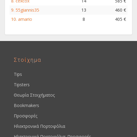
8.
cexcox
14
585 €
9.
55giannis35
13
460 €
10.
amario
8
405 €
Στοίχημα
Tips
Tipsters
Θεωρία Στοιχήματος
Bookmakers
Προσφορές
Ηλεκτρονικά Πορτοφόλια
Ηλεκτρονικά Πορτοφόλια: Προσφορές