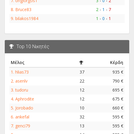
7.
ongiorgos1
3
-
0
-
2
8.
Bruce83
2
-
1
-
7
9.
bilakos1984
1
-
0
-
1
Top 10 Νικητές
Μέλος
Κέρδη
1.
hlias73
37
935 €
2.
asenlv
22
790 €
3.
tudoru
12
695 €
4.
Aphrodite
12
675 €
5.
Jorobado
10
660 €
6.
ankefal
32
595 €
7.
genci79
13
595 €