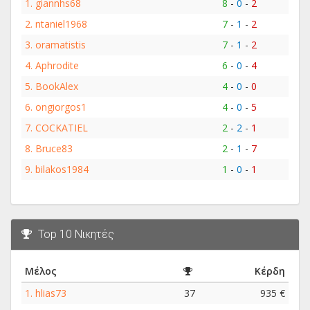
1.
giannhs68
8
-
0
-
2
2.
ntaniel1968
7
-
1
-
2
3.
oramatistis
7
-
1
-
2
4.
Aphrodite
6
-
0
-
4
5.
BookAlex
4
-
0
-
0
6.
ongiorgos1
4
-
0
-
5
7.
COCKATIEL
2
-
2
-
1
8.
Bruce83
2
-
1
-
7
9.
bilakos1984
1
-
0
-
1
Top 10 Νικητές
Μέλος
Κέρδη
1.
hlias73
37
935 €