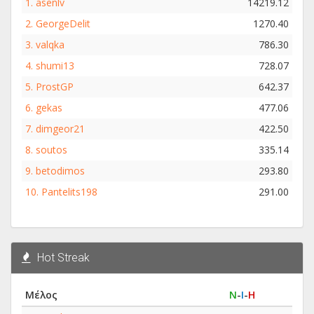
1.
asenlv
14219.12
2.
GeorgeDelit
1270.40
3.
valqka
786.30
4.
shumi13
728.07
5.
ProstGP
642.37
6.
gekas
477.06
7.
dimgeor21
422.50
8.
soutos
335.14
9.
betodimos
293.80
10.
Pantelits198
291.00
Hot Streak
Μέλος
Ν
-
Ι
-
Η