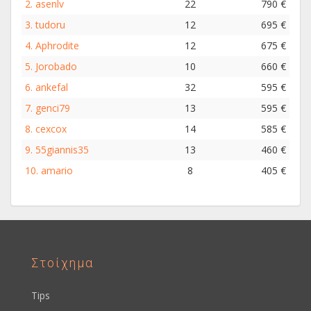
2.
asenlv
22
790 €
3.
tudoru
12
695 €
4.
Aphrodite
12
675 €
5.
Jorobado
10
660 €
6.
ankefal
32
595 €
7.
genci79
13
595 €
8.
cexcox
14
585 €
9.
55giannis35
13
460 €
10.
amario
8
405 €
Στοίχημα
Tips