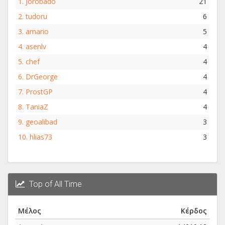
1.
Jorobado
21
2.
tudoru
6
3.
amario
5
4.
asenlv
4
5.
chef
4
6.
DrGeorge
4
7.
ProstGP
4
8.
TaniaZ
4
9.
geoalibad
3
10.
hlias73
3
Top of All Time
Μέλος
Κέρδος