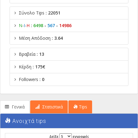
Σύνολο Tips
: 22051
Ν
-
Ι
-
Η
:
6498
-
567
-
14986
Μέση Απόδοση
: 3.64
Βραβεία
: 13
Κέρδη
: 175€
Followers
: 0
Γενικά
Στατιστικά
Tips
Ανοιχτά tips
Δείξε
εγγραφές