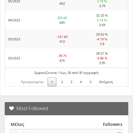
05/2023
2.19 %
402
3.79
32.25 %
325.60
04/2023
5.14 %
645
3.69
29.02 %
-167.60
03/2023
-4.19 %
410
3.8
28.57 %
-39.75
02/2023
-0.86 %
476
3.95
Εμφανίζονται 1 έως 20 από 81 εγγραφές
Προηγούμενη
1
2
3
4
5
Επόμενη
Most Followed
Μέλος
Followers