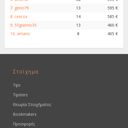
7.
genci79
13
595 €
8.
cexcox
14
585 €
9.
55giannis35
13
460 €
10.
amario
8
405 €
Στοίχημα
Tips
Tipsters
Θεωρία Στοιχήματος
Bookmakers
Προσφορές