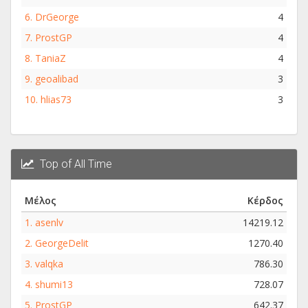
6.
DrGeorge
4
7.
ProstGP
4
8.
TaniaZ
4
9.
geoalibad
3
10.
hlias73
3
Top of All Time
Μέλος
Κέρδος
1.
asenlv
14219.12
2.
GeorgeDelit
1270.40
3.
valqka
786.30
4.
shumi13
728.07
5.
ProstGP
642.37