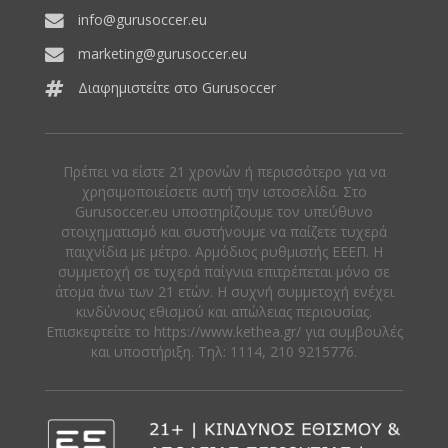
info@gurusoccer.eu
marketing@gurusoccer.eu
Διαφημιστείτε στο Gurusoccer
Πρέπει να είστε 21 χρονών ή περισσότερο για να
χρησιμοποιείσετε αυτή την ιστοσελίδα. Στο
Gurusoccer.eu υποστηρίζουμε τον υπεύθυνο
στοιχηματισμό και συστήνουμε να παίζετε τυχερά
παιχνίδια με μέτρο. Αρμόδιος ρυθμιστής ΕΕΕΠ. Η
συμμετοχή σε τυχερά παίγνια επιτρέπεται μόνο σε
άτομα άνω των 21 ετών. Η συχνή συμμετοχή ενέχει
κινδύνους εθισμού και απώλειας περιουσίας.
Eπισκεφτείτε το https://www.kethea.gr/ για συμβουλές
και υποστήριξη. Tηλ: 1114, 210 9215776.