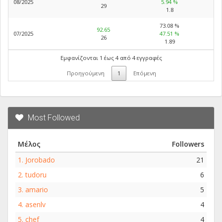
08/2025
5.94 %
29
1.8
73.08 %
92.65
07/2025
47.51 %
26
1.89
Εμφανίζονται 1 έως 4 από 4 εγγραφές
Προηγούμενη
1
Επόμενη
Most Followed
Μέλος
Followers
1.
Jorobado
21
2.
tudoru
6
3.
amario
5
4.
asenlv
4
5.
chef
4