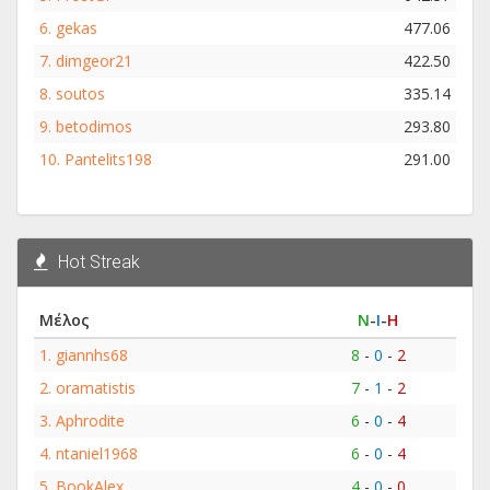
6.
gekas
477.06
7.
dimgeor21
422.50
8.
soutos
335.14
9.
betodimos
293.80
10.
Pantelits198
291.00
Hot Streak
Μέλος
Ν
-
Ι
-
Η
1.
giannhs68
8
-
0
-
2
2.
oramatistis
7
-
1
-
2
3.
Aphrodite
6
-
0
-
4
4.
ntaniel1968
6
-
0
-
4
5.
BookAlex
4
-
0
-
0