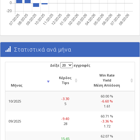
Στατιστικά ανά μήνα
Δείξε
εγγραφές
Win Rate
Κέρδος
Yield
Tips
Μήνας
Μέση Απόδοση
60.00 %
-3.30
10/2025
-6.60 %
5
1.61
60.71 %
-9.40
09/2025
-3.36 %
28
1.72
62.07 %
15.45