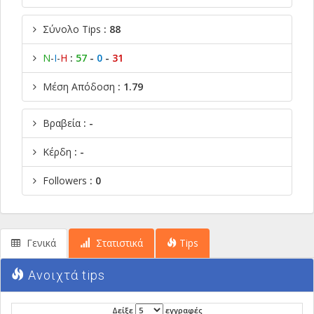
Σύνολο Tips
: 88
Ν
-
Ι
-
Η
:
57
-
0
-
31
Μέση Απόδοση
: 1.79
Βραβεία
: -
Κέρδη
: -
Followers
: 0
Γενικά
Στατιστικά
Tips
Ανοιχτά tips
Δείξε
εγγραφές