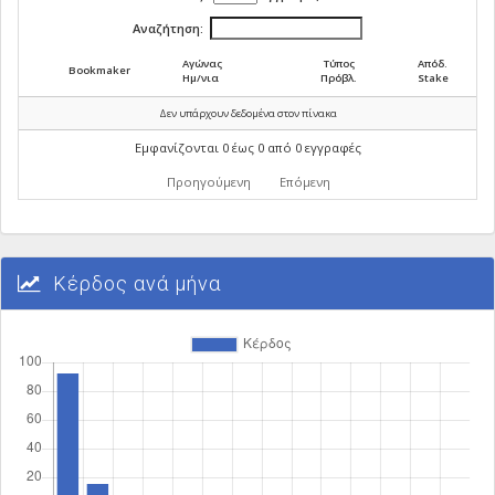
Αναζήτηση:
Αγώνας
Τύπος
Απόδ.
Bookmaker
Ημ/νια
Πρόβλ.
Stake
Δεν υπάρχουν δεδομένα στον πίνακα
Εμφανίζονται 0 έως 0 από 0 εγγραφές
Προηγούμενη
Επόμενη
Κέρδος ανά μήνα