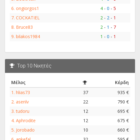
6.
ongiorgos1
4
-
0
-
5
7.
COCKATIEL
2
-
2
-
1
8.
Bruce83
2
-
1
-
7
9.
bilakos1984
1
-
0
-
1
Top 10 Νικητές
Μέλος
Κέρδη
1.
hlias73
37
935 €
2.
asenlv
22
790 €
3.
tudoru
12
695 €
4.
Aphrodite
12
675 €
5.
Jorobado
10
660 €
6.
ankefal
32
595 €