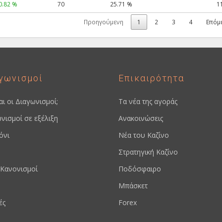
0.82 %
70
25.71 %
1
Προηγούμενη
1
2
3
4
Επόμ
γωνισμοί
Επικαιρότητα
ναι οι Διαγωνισμοί;
Τα νέα της αγοράς
νισμοί σε εξέλιξη
Ανακοινώσεις
όνι
Νέα του Καζίνο
Στρατηγική Καζίνο
Κανονισμοί
Ποδόσφαιρο
Μπάσκετ
ές
Forex