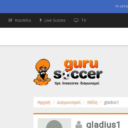
Η ιστ
Κουπόνι
Live Scores
TV
Αρχική
Διαγωνισμοί
Μέλη
gladius1
gladius1