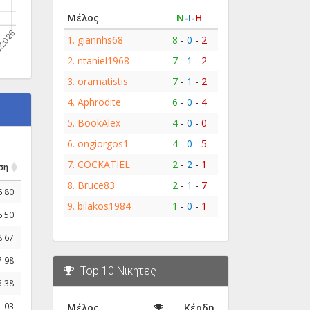
Μέλος
Ν
-
Ι
-
Η
1.
giannhs68
8
-
0
-
2
2.
ntaniel1968
7
-
1
-
2
3.
oramatistis
7
-
1
-
2
4.
Aphrodite
6
-
0
-
4
5.
BookAlex
4
-
0
-
0
6.
ongiorgos1
4
-
0
-
5
7.
COCKATIEL
2
-
2
-
1
ση
8.
Bruce83
2
-
1
-
7
6.80
9.
bilakos1984
1
-
0
-
1
6.50
8.67
7.98
Top 10 Νικητές
5.38
1.03
Μέλος
Κέρδη