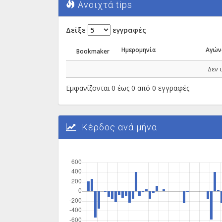
Ανοιχτά tips
Δείξε
εγγραφές
Ημερομηνία
Αγών
Bookmaker
Δεν 
Εμφανίζονται 0 έως 0 από 0 εγγραφές
Κέρδος ανά μήνα