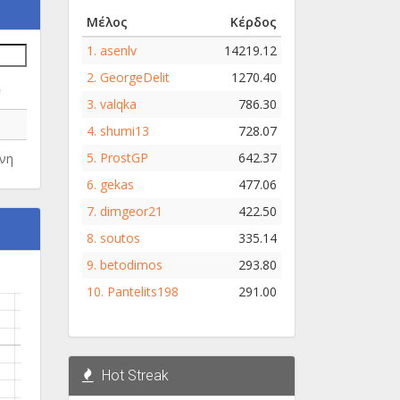
Μέλος
Κέρδος
1.
asenlv
14219.12
2.
GeorgeDelit
1270.40
e
3.
valqka
786.30
4.
shumi13
728.07
5.
ProstGP
642.37
νη
6.
gekas
477.06
7.
dimgeor21
422.50
8.
soutos
335.14
9.
betodimos
293.80
10.
Pantelits198
291.00
Hot Streak