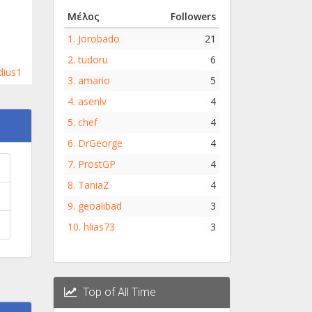
Μέλος
Followers
1.
Jorobado
21
2.
tudoru
6
dius1
3.
amario
5
4.
asenlv
4
5.
chef
4
6.
DrGeorge
4
7.
ProstGP
4
8.
TaniaZ
4
9.
geoalibad
3
10.
hlias73
3
Top of All Time