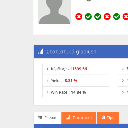
Στατιστικά gladius1
Κέρδος
:
-11599.56
Yield
:
-8.31 %
Win Rate
: 14.84 %
Γενικά
Στατιστικά
Tips