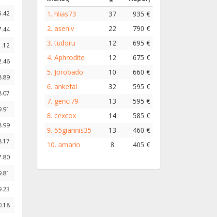
1.
hlias73
37
935 €
5.42
2.
asenlv
22
790 €
7.44
3.
tudoru
12
695 €
1.12
4.
Aphrodite
12
675 €
2.46
5.
Jorobado
10
660 €
8.89
6.
ankefal
32
595 €
8.07
7.
genci79
13
595 €
9.91
8.
cexcox
14
585 €
8.99
9.
55giannis35
13
460 €
8.17
10.
amario
8
405 €
7.80
9.81
9.23
0.18