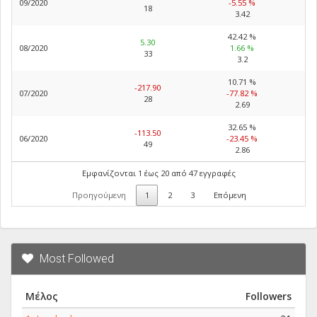
09/2020
-5.55 %
18
3.42
42.42 %
5.30
08/2020
1.66 %
33
3.2
10.71 %
-217.90
07/2020
-77.82 %
28
2.69
32.65 %
-113.50
06/2020
-23.45 %
49
2.86
Εμφανίζονται 1 έως 20 από 47 εγγραφές
Προηγούμενη
1
2
3
Επόμενη
Most Followed
Μέλος
Followers