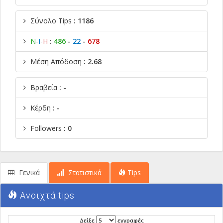
Σύνολο Tips
: 1186
Ν
-
Ι
-
Η
:
486
-
22
-
678
Μέση Απόδοση
: 2.68
Βραβεία
: -
Κέρδη
: -
Followers
: 0
Γενικά
Στατιστικά
Tips
Ανοιχτά tips
Δείξε
εγγραφές