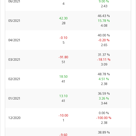
06/2021
9.00 %
4
2.43
46.43 %
42.30
05/2021
15.78 %
28
4.08
40.00 %
-0.10
04/2021
-0.20 %
5
2.65
31.37 %
-91.80
03/2021
-18.11 %
51
3.09
48.78 %
18.50
02/2021
4.51 %
41
2.38
36.59 %
13.10
01/2021
3.26 %
41
3.44
0.00 %
-10.00
12/2020
-100.00 %
1
2.38
38.89 %
-9.60