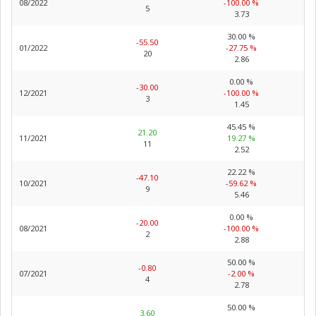
08/2022
-100.00 %
5
3.73
30.00 %
-55.50
01/2022
-27.75 %
20
2.86
0.00 %
-30.00
12/2021
-100.00 %
3
1.45
45.45 %
21.20
11/2021
19.27 %
11
2.52
22.22 %
-47.10
10/2021
-59.62 %
9
5.46
0.00 %
-20.00
08/2021
-100.00 %
2
2.88
50.00 %
-0.80
07/2021
-2.00 %
4
2.78
50.00 %
3.60