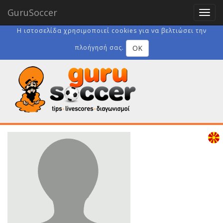
GuruSoccer
Toggl
navig
Η ιστοσελίδα χρησιμοποιεί cookies για να βελτιώσει την
OK
πλοήγησή σας.
M