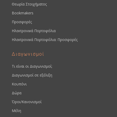
Θεωρία Στοιχήματος
Bookmakers
Προσφορές
Ηλεκτρονικά Πορτοφόλια
Ηλεκτρονικά Πορτοφόλια: Προσφορές
Διαγωνισμοί
Τι είναι οι Διαγωνισμοί;
Διαγωνισμοί σε εξέλιξη
Κουπόνι
Δώρα
Όροι/Κανονισμοί
Μέλη