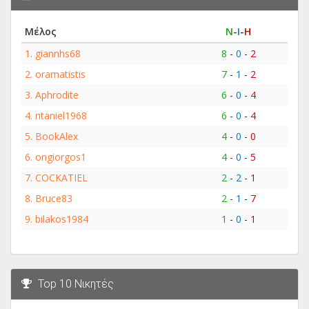
Μέλος
Ν
-
Ι
-
Η
1.
giannhs68
8
-
0
-
2
2.
oramatistis
7
-
1
-
2
3.
Aphrodite
6
-
0
-
4
4.
ntaniel1968
6
-
0
-
4
5.
BookAlex
4
-
0
-
0
6.
ongiorgos1
4
-
0
-
5
7.
COCKATIEL
2
-
2
-
1
8.
Bruce83
2
-
1
-
7
9.
bilakos1984
1
-
0
-
1
Top 10 Νικητές