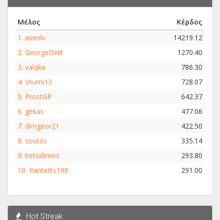
Μέλος
Κέρδος
1.
asenlv
14219.12
2.
GeorgeDelit
1270.40
3.
valqka
786.30
4.
shumi13
728.07
5.
ProstGP
642.37
6.
gekas
477.06
7.
dimgeor21
422.50
8.
soutos
335.14
9.
betodimos
293.80
10.
Pantelits198
291.00
Hot Streak