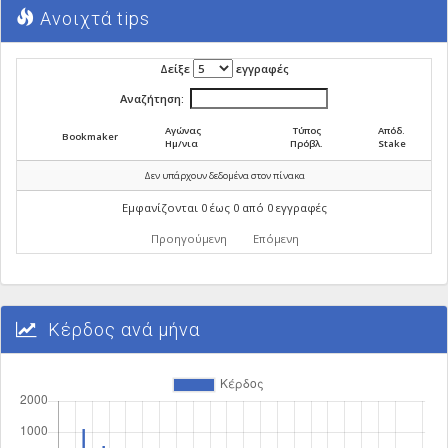
Ανοιχτά tips
Δείξε
εγγραφές
Αναζήτηση:
Αγώνας
Τύπος
Απόδ.
Bookmaker
Ημ/νια
Πρόβλ.
Stake
Δεν υπάρχουν δεδομένα στον πίνακα
Εμφανίζονται 0 έως 0 από 0 εγγραφές
Προηγούμενη
Επόμενη
Κέρδος ανά μήνα