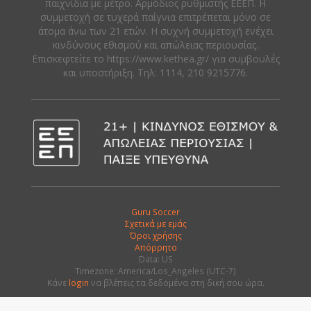
παιχνίδια με μέτρο. Αρμόδιος ρυθμιστής ΕΕΕΠ. Η
συμμετοχή σε τυχερά παίγνια επιτρέπεται μόνο σε
άτομα άνω των 21 ετών. Η συχνή συμμετοχή ενέχει
κινδύνους εθισμού και απώλειας περιουσίας.
Eπισκεφτείτε το https://www.kethea.gr/ για συμβουλές
και υποστήριξη. Tηλ: 1114, 210 9215776.
Guru Soccer
Σχετικά με εμάς
Όροι χρήσης
Απόρρητο
Data: US
Timezone: America/Los_Angeles (UTC-7)
Κάνε
login
να βλέπεις τα δεδομένα στη δική σου ώρα.