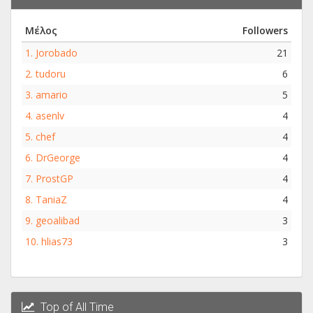
Μέλος
Followers
1.
Jorobado
21
2.
tudoru
6
3.
amario
5
4.
asenlv
4
5.
chef
4
6.
DrGeorge
4
7.
ProstGP
4
8.
TaniaZ
4
9.
geoalibad
3
10.
hlias73
3
Top of All Time