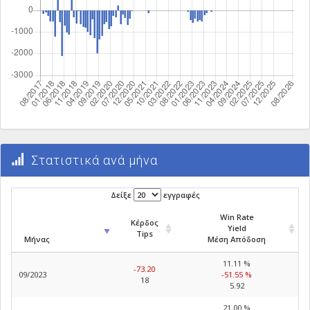
Στατιστικά ανά μήνα
Δείξε
εγγραφές
Win Rate
Κέρδος
Yield
Tips
Μήνας
Μέση Απόδοση
11.11 %
-73.20
09/2023
-51.55 %
18
5.92
21.00 %