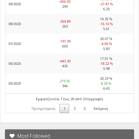
-656.92
09/2020
-27.47 %
299
6.25
16.35 %
-354.89
08/2020
-16.16 %
263
5.61
20.07 %
-197.39
07/2020
-4.00 %
603
5.83
17.01 %
-643.39
06/2020
-18.22 %
435
5.98
20.23 %
219.56
05/2020
8.28 %
346
6.42
Εμφανίζονται 1 έως 20 από 53 εγγραφές
Προηγούμενη
1
2
3
Επόμενη
Most Followed