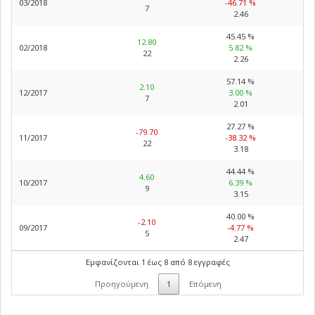
03/2018
-46.71 %
7
2.46
45.45 %
12.80
02/2018
5.82 %
22
2.26
57.14 %
2.10
12/2017
3.00 %
7
2.01
27.27 %
-79.70
11/2017
-38.32 %
22
3.18
44.44 %
4.60
10/2017
6.39 %
9
3.15
40.00 %
-2.10
09/2017
-4.77 %
5
2.47
Εμφανίζονται 1 έως 8 από 8 εγγραφές
Προηγούμενη
1
Επόμενη