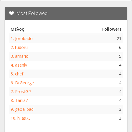
Most Followed
Μέλος
Followers
1.
Jorobado
21
2.
tudoru
6
3.
amario
5
4.
asenlv
4
5.
chef
4
6.
DrGeorge
4
7.
ProstGP
4
8.
TaniaZ
4
9.
geoalibad
3
10.
hlias73
3