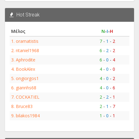
Hot Streak
Μέλος
Ν
-
Ι
-
Η
1.
oramatistis
7
-
1
-
2
2.
ntaniel1968
6
-
2
-
2
3.
Aphrodite
6
-
0
-
4
4.
BookAlex
4
-
0
-
0
5.
ongiorgos1
4
-
0
-
2
6.
giannhs68
4
-
0
-
6
7.
COCKATIEL
2
-
2
-
1
8.
Bruce83
2
-
1
-
7
9.
bilakos1984
1
-
0
-
1