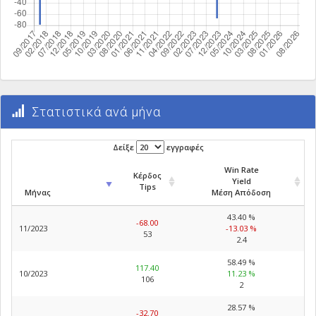
Στατιστικά ανά μήνα
Δείξε
εγγραφές
Win Rate
Κέρδος
Yield
Tips
Μήνας
Μέση Απόδοση
43.40 %
-68.00
11/2023
-13.03 %
53
2.4
58.49 %
117.40
10/2023
11.23 %
106
2
28.57 %
-32.70