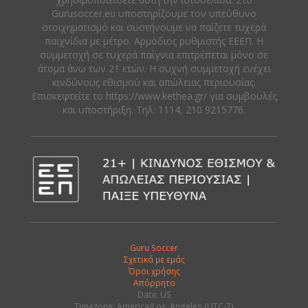
Gurusoccer.eu υποστηρίζουμε τον υπεύθυνο
στοιχηματισμό και συστήνουμε να παίζετε τυχερά
παιχνίδια με μέτρο. Αρμόδιος ρυθμιστής ΕΕΕΠ. Η
συμμετοχή σε τυχερά παίγνια επιτρέπεται μόνο σε
άτομα άνω των 21 ετών. Η συχνή συμμετοχή ενέχει
κινδύνους εθισμού και απώλειας περιουσίας.
Eπισκεφτείτε το https://www.kethea.gr/ για συμβουλές
και υποστήριξη. Tηλ: 1114, 210 9215776.
Guru Soccer
Σχετικά με εμάς
Όροι χρήσης
Απόρρητο
Data: US
Timezone: America/Los_Angeles (UTC-7)