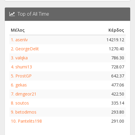
Top of All Time
Μέλος
Κέρδος
1.
asenlv
14219.12
2.
GeorgeDelit
1270.40
3.
valqka
786.30
4.
shumi13
728.07
5.
ProstGP
642.37
6.
gekas
477.06
7.
dimgeor21
422.50
8.
soutos
335.14
9.
betodimos
293.80
10.
Pantelits198
291.00