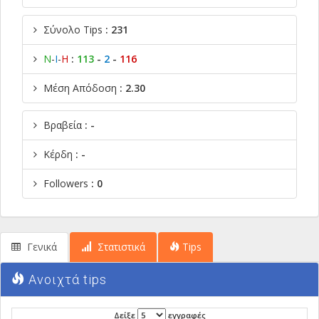
Σύνολο Tips
: 231
Ν
-
Ι
-
Η
:
113
-
2
-
116
Μέση Απόδοση
: 2.30
Βραβεία
: -
Κέρδη
: -
Followers
: 0
Γενικά
Στατιστικά
Tips
Ανοιχτά tips
Δείξε
εγγραφές