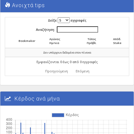
Ανοιχτά tips
Δείξε
εγγραφές
Αναζήτηση:
Αγώνας
Τύπος
Απόδ.
Bookmaker
Ημ/νια
Πρόβλ.
Stake
Δεν υπάρχουν δεδομένα στον πίνακα
Εμφανίζονται 0 έως 0 από 0 εγγραφές
Προηγούμενη
Επόμενη
Κέρδος ανά μήνα