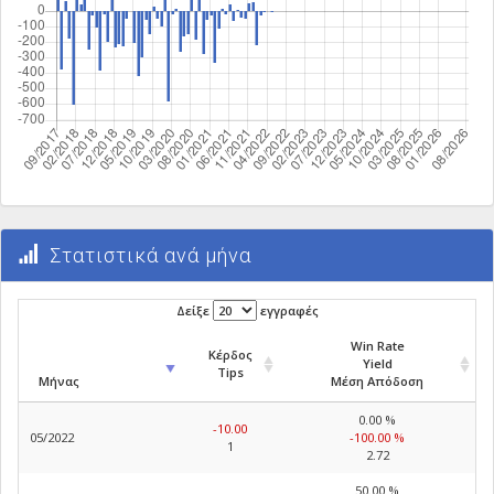
Στατιστικά ανά μήνα
Δείξε
εγγραφές
Win Rate
Κέρδος
Yield
Tips
Μήνας
Μέση Απόδοση
0.00 %
-10.00
05/2022
-100.00 %
1
2.72
50.00 %