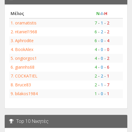
Μέλος
Ν
-
Ι
-
Η
1.
oramatistis
7
-
1
-
2
2.
ntaniel1968
6
-
2
-
2
3.
Aphrodite
6
-
0
-
4
4.
BookAlex
4
-
0
-
0
5.
ongiorgos1
4
-
0
-
2
6.
giannhs68
4
-
0
-
6
7.
COCKATIEL
2
-
2
-
1
8.
Bruce83
2
-
1
-
7
9.
bilakos1984
1
-
0
-
1
Top 10 Νικητές