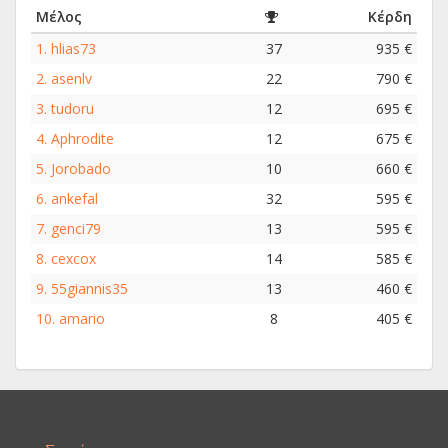
Μέλος
Κέρδη
1.
hlias73
37
935 €
2.
asenlv
22
790 €
3.
tudoru
12
695 €
4.
Aphrodite
12
675 €
5.
Jorobado
10
660 €
6.
ankefal
32
595 €
7.
genci79
13
595 €
8.
cexcox
14
585 €
9.
55giannis35
13
460 €
10.
amario
8
405 €