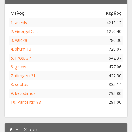
Μέλος
Κέρδος
1.
asenlv
14219.12
2.
GeorgeDelit
1270.40
3.
valqka
786.30
4.
shumi13
728.07
5.
ProstGP
642.37
6.
gekas
477.06
7.
dimgeor21
422.50
8.
soutos
335.14
9.
betodimos
293.80
10.
Pantelits198
291.00
Hot Streak