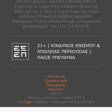
παιχνίδια με μέτρο. Αρμόδιος ρυθμιστής ΕΕΕΠ. Η
συμμετοχή σε τυχερά παίγνια επιτρέπεται μόνο σε
άτομα άνω των 21 ετών. Η συχνή συμμετοχή ενέχει
κινδύνους εθισμού και απώλειας περιουσίας.
Eπισκεφτείτε το https://www.kethea.gr/ για συμβουλές
και υποστήριξη. Tηλ: 1114, 210 9215776.
Guru Soccer
Σχετικά με εμάς
Όροι χρήσης
Απόρρητο
Data: US
Timezone: America/Los_Angeles (UTC-7)
Κάνε
login
να βλέπεις τα δεδομένα στη δική σου ώρα.