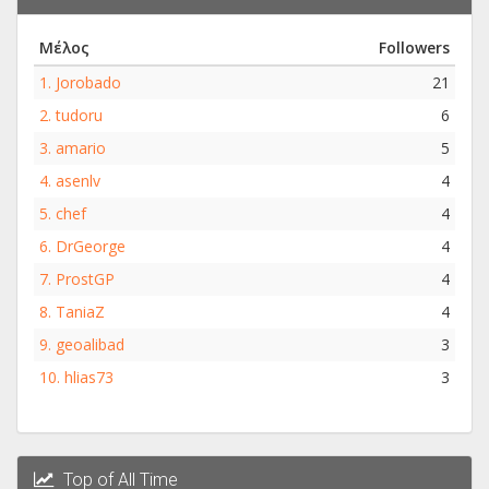
Μέλος
Followers
1.
Jorobado
21
2.
tudoru
6
3.
amario
5
4.
asenlv
4
5.
chef
4
6.
DrGeorge
4
7.
ProstGP
4
8.
TaniaZ
4
9.
geoalibad
3
10.
hlias73
3
Top of All Time