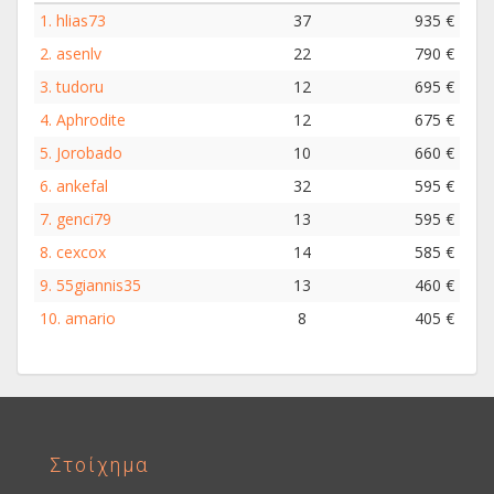
1.
hlias73
37
935 €
2.
asenlv
22
790 €
3.
tudoru
12
695 €
4.
Aphrodite
12
675 €
5.
Jorobado
10
660 €
6.
ankefal
32
595 €
7.
genci79
13
595 €
8.
cexcox
14
585 €
9.
55giannis35
13
460 €
10.
amario
8
405 €
Στοίχημα