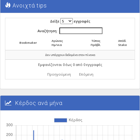
Ανοιχτά tips
Δείξε
εγγραφές
Αναζήτηση:
Αγώνας
Τύπος
Απόδ.
Bookmaker
Ημ/νια
Πρόβλ.
Stake
Δεν υπάρχουν δεδομένα στον πίνακα
Εμφανίζονται 0 έως 0 από 0 εγγραφές
Προηγούμενη
Επόμενη
Κέρδος ανά μήνα