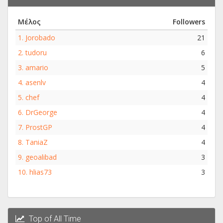
Μέλος
Followers
1.
Jorobado
21
2.
tudoru
6
3.
amario
5
4.
asenlv
4
5.
chef
4
6.
DrGeorge
4
7.
ProstGP
4
8.
TaniaZ
4
9.
geoalibad
3
10.
hlias73
3
Top of All Time