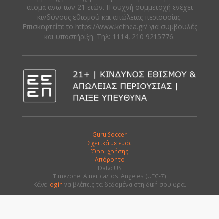
άτομα άνω των 21 ετών. Η συχνή συμμετοχή ενέχει
κινδύνους εθισμού και απώλειας περιουσίας.
Eπισκεφτείτε το https://www.kethea.gr/ για συμβουλές
και υποστήριξη. Tηλ: 1114, 210 9215776.
Guru Soccer
Σχετικά με εμάς
Όροι χρήσης
Απόρρητο
Data: US
Timezone: America/Los_Angeles (UTC-7)
Κάνε
login
να βλέπεις τα δεδομένα στη δική σου ώρα.