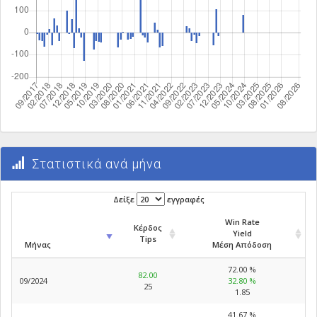
Στατιστικά ανά μήνα
Δείξε
εγγραφές
Win Rate
Κέρδος
Yield
Tips
Μήνας
Μέση Απόδοση
72.00 %
82.00
09/2024
32.80 %
25
1.85
41.67 %