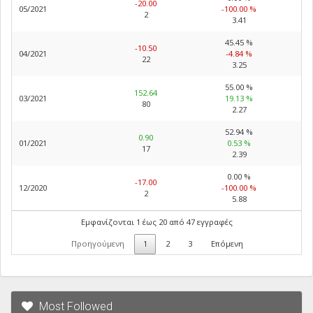
-20.00
05/2021
-100.00 %
2
3.41
45.45 %
-10.50
04/2021
-4.84 %
22
3.25
55.00 %
152.64
03/2021
19.13 %
80
2.27
52.94 %
0.90
01/2021
0.53 %
17
2.39
0.00 %
-17.00
12/2020
-100.00 %
2
5.88
Εμφανίζονται 1 έως 20 από 47 εγγραφές
Προηγούμενη
1
2
3
Επόμενη
Most Followed