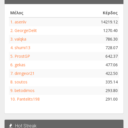
Μέλος
Κέρδος
1.
asenlv
14219.12
2.
GeorgeDelit
1270.40
3.
valqka
786.30
4.
shumi13
728.07
5.
ProstGP
642.37
6.
gekas
477.06
7.
dimgeor21
422.50
8.
soutos
335.14
9.
betodimos
293.80
10.
Pantelits198
291.00
Hot Streak