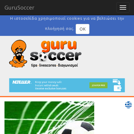
GuruSoccer
Toggl
navig
Η ιστοσελίδα χρησιμοποιεί cookies για να βελτιώσει την
OK
πλοήγησή σας.
G