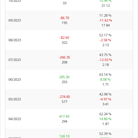
10/2023
15.94 %
33
21.12
11.28 %
-86.70
09/2023
-11.62 %
195
17.84
52.17 %
-82.60
08/2023
-2.58 %
322
2.13
43.75 %
-246.35
07/2023
-12.03 %
208
2.18
63.14 %
205.30
06/2023
8.08 %
255
1.71
42.98 %
-274.85
05/2023
-4.97 %
577
3.41
62.24 %
417.45
04/2023
14.80 %
294
1.87
52.39 %
124.10