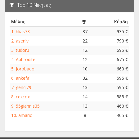
Top 10 Νικητές
Μέλος
Κέρδη
1.
hlias73
37
935 €
2.
asenlv
22
790 €
3.
tudoru
12
695 €
4.
Aphrodite
12
675 €
5.
Jorobado
10
660 €
6.
ankefal
32
595 €
7.
genci79
13
595 €
8.
cexcox
14
585 €
9.
55giannis35
13
460 €
10.
amario
8
405 €