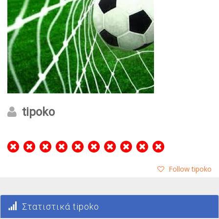
tipoko
Follow tipoko
Στατιστικά tipoko