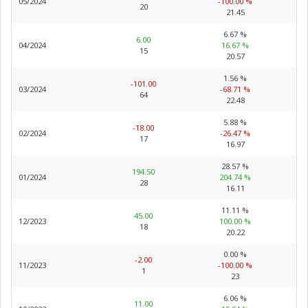
05/2024
-100.00 %
20
21.45
6.67 %
6.00
04/2024
16.67 %
15
20.57
1.56 %
-101.00
03/2024
-68.71 %
64
22.48
5.88 %
-18.00
02/2024
-26.47 %
17
16.97
28.57 %
194.50
01/2024
204.74 %
28
16.11
11.11 %
45.00
12/2023
100.00 %
18
20.22
0.00 %
-2.00
11/2023
-100.00 %
1
23
6.06 %
11.00