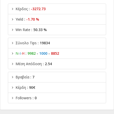
Κέρδος
:
-3272.73
Yield
:
-1.70 %
Win Rate
: 50.33 %
Σύνολο Tips
: 19834
Ν
-
Ι
-
Η
:
9982
-
1000
-
8852
Μέση Απόδοση
: 2.54
Βραβεία
: 7
Κέρδη
: 90€
Followers
: 0