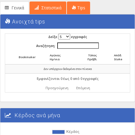
Γενικά
Στατιστικά
Tips
Ανοιχτά tips
Δείξε
εγγραφές
Αναζήτηση:
Αγώνας
Τύπος
Απόδ.
Bookmaker
Ημ/νια
Πρόβλ.
Stake
Δεν υπάρχουν δεδομένα στον πίνακα
Εμφανίζονται 0 έως 0 από 0 εγγραφές
Προηγούμενη
Επόμενη
Κέρδος ανά μήνα