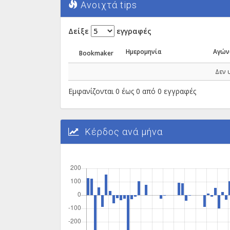
Ανοιχτά tips
Δείξε
εγγραφές
Ημερομηνία
Αγών
Bookmaker
Δεν 
Εμφανίζονται 0 έως 0 από 0 εγγραφές
Κέρδος ανά μήνα