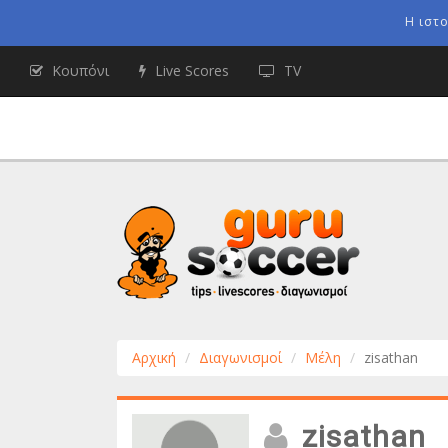
Η ιστ
Κουπόνι
Live Scores
TV
Αρχική
Διαγωνισμοί
Μέλη
zisathan
zisathan