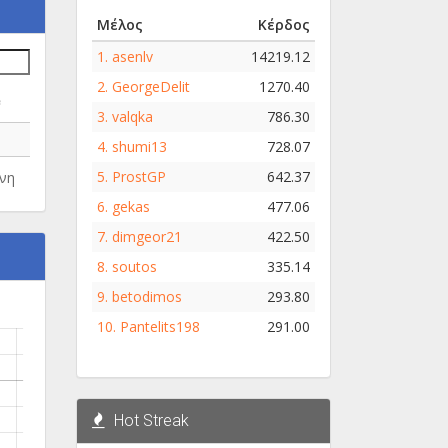
Μέλος
Κέρδος
1.
asenlv
14219.12
2.
GeorgeDelit
1270.40
e
3.
valqka
786.30
4.
shumi13
728.07
5.
ProstGP
642.37
νη
6.
gekas
477.06
7.
dimgeor21
422.50
8.
soutos
335.14
9.
betodimos
293.80
10.
Pantelits198
291.00
Hot Streak