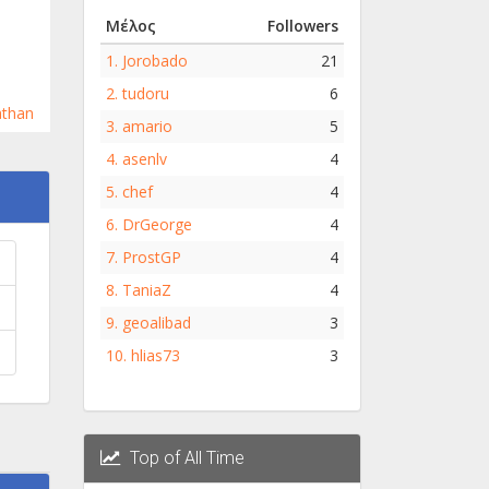
Μέλος
Followers
1.
Jorobado
21
2.
tudoru
6
athan
3.
amario
5
4.
asenlv
4
5.
chef
4
6.
DrGeorge
4
7.
ProstGP
4
8.
TaniaZ
4
9.
geoalibad
3
10.
hlias73
3
Top of All Time