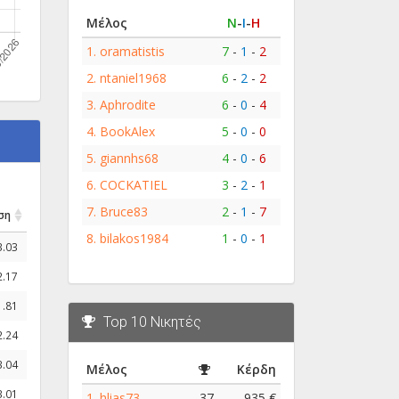
Μέλος
Ν
-
Ι
-
Η
1.
oramatistis
7
-
1
-
2
2.
ntaniel1968
6
-
2
-
2
3.
Aphrodite
6
-
0
-
4
4.
BookAlex
5
-
0
-
0
5.
giannhs68
4
-
0
-
6
6.
COCKATIEL
3
-
2
-
1
7.
Bruce83
2
-
1
-
7
ση
8.
bilakos1984
1
-
0
-
1
3.03
2.17
1.81
Top 10 Νικητές
2.24
3.04
Μέλος
Κέρδη
3.01
1.
hlias73
37
935 €