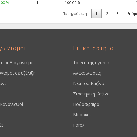
.00 %
1
100.00 %
Προηγούμενη
1
2
3
Επόμ
γωνισμοί
Επικαιρότητα
ναι οι Διαγωνισμοί;
Τα νέα της αγοράς
νισμοί σε εξέλιξη
Ανακοινώσεις
όνι
Νέα του Καζίνο
Στρατηγική Καζίνο
Κανονισμοί
Ποδόσφαιρο
Μπάσκετ
ές
Forex