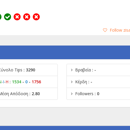
Follow zis
Σύνολο Tips
: 3290
Βραβεία
: -
Ν
-
Ι
-
Η
:
1534
-
0
-
1756
Κέρδη
: -
Μέση Απόδοση
: 2.80
Followers
: 0