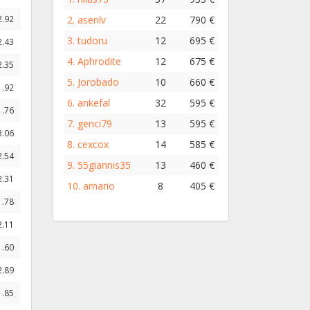
2.
asenlv
22
790 €
2.92
3.
tudoru
12
695 €
2.43
4.
Aphrodite
12
675 €
2.35
5.
Jorobado
10
660 €
1.92
6.
ankefal
32
595 €
1.76
7.
genci79
13
595 €
3.06
8.
cexcox
14
585 €
2.54
9.
55giannis35
13
460 €
2.31
10.
amario
8
405 €
1.78
2.11
1.60
2.89
1.85