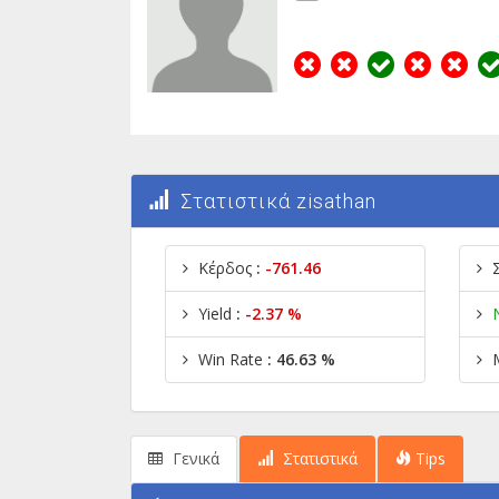
Στατιστικά zisathan
Κέρδος
:
-761.46
Yield
:
-2.37 %
Win Rate
: 46.63 %
Γενικά
Στατιστικά
Tips