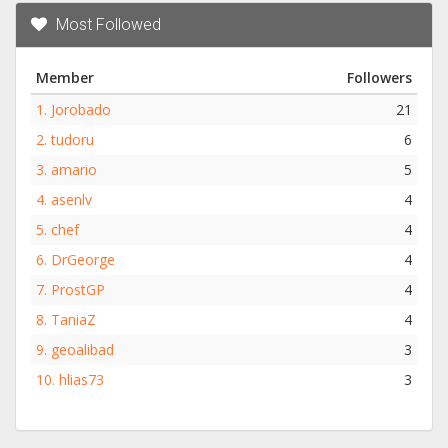
Most Followed
Member
Followers
1.
Jorobado
21
2.
tudoru
6
3.
amario
5
4.
asenlv
4
5.
chef
4
6.
DrGeorge
4
7.
ProstGP
4
8.
TaniaZ
4
9.
geoalibad
3
10.
hlias73
3