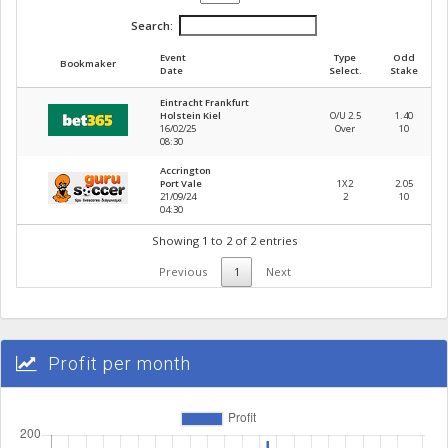
Search:
Event
Type
Odd
Bookmaker
Date
Select.
Stake
Eintracht Frankfurt
Holstein Kiel
O/U 2.5
1.40
16
/
02
/
25
Over
10
08
:
30
Accrington
Port Vale
1X2
2.05
21
/
09
/
24
2
10
04
:
30
Showing 1 to 2 of 2 entries
Previous
1
Next
Profit per month