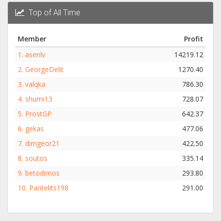
Top of All Time
Member
Profit
1.
asenlv
14219.12
2.
GeorgeDelit
1270.40
3.
valqka
786.30
4.
shumi13
728.07
5.
ProstGP
642.37
6.
gekas
477.06
7.
dimgeor21
422.50
8.
soutos
335.14
9.
betodimos
293.80
10.
Pantelits198
291.00