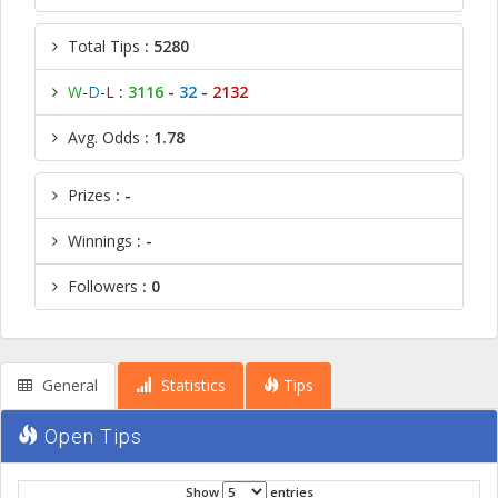
Total Tips
: 5280
W
-
D
-
L
:
3116
-
32
-
2132
Avg. Odds
: 1.78
Prizes
: -
Winnings
: -
Followers
: 0
General
Statistics
Tips
Open Tips
Show
entries