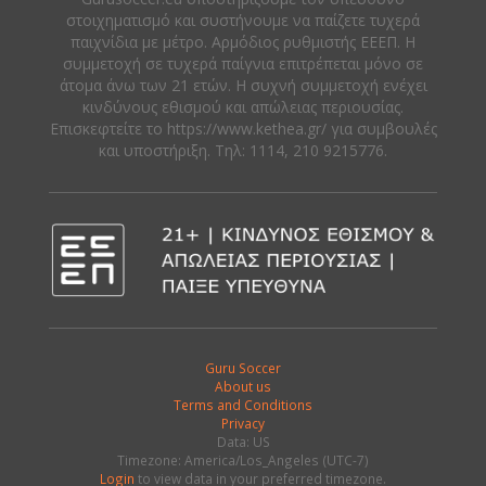
στοιχηματισμό και συστήνουμε να παίζετε τυχερά
παιχνίδια με μέτρο. Αρμόδιος ρυθμιστής ΕΕΕΠ. Η
συμμετοχή σε τυχερά παίγνια επιτρέπεται μόνο σε
άτομα άνω των 21 ετών. Η συχνή συμμετοχή ενέχει
κινδύνους εθισμού και απώλειας περιουσίας.
Eπισκεφτείτε το https://www.kethea.gr/ για συμβουλές
και υποστήριξη. Tηλ: 1114, 210 9215776.
Guru Soccer
About us
Terms and Conditions
Privacy
Data: US
Timezone: America/Los_Angeles (UTC-7)
Login
to view data in your preferred timezone.