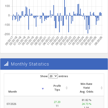
Monthly Statistics
Show
entries
Win Rate
Profit
Yield
Tips
Month
Avg. Odds
81.82 %
27.20
07/2026
24.73 %
11
1.56