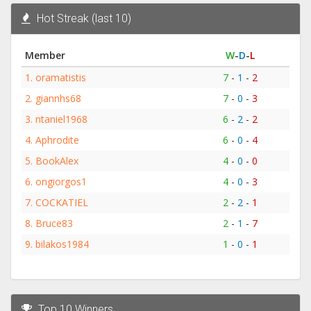
Hot Streak (last 10)
Member
W
-
D
-
L
1.
oramatistis
7
-
1
-
2
2.
giannhs68
7
-
0
-
3
3.
ntaniel1968
6
-
2
-
2
4.
Aphrodite
6
-
0
-
4
5.
BookAlex
4
-
0
-
0
6.
ongiorgos1
4
-
0
-
3
7.
COCKATIEL
2
-
2
-
1
8.
Bruce83
2
-
1
-
7
9.
bilakos1984
1
-
0
-
1
Top 10 Winners