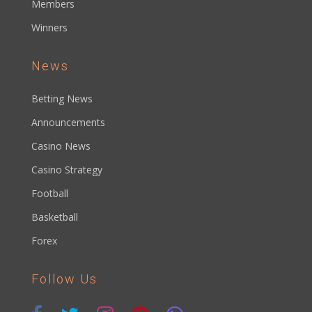
Members
Winners
News
Betting News
Announcements
Casino News
Casino Strategy
Football
Basketball
Forex
Follow Us