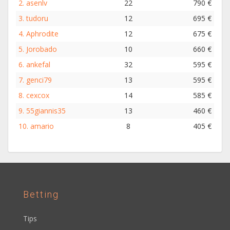
2.
asenlv
22
790 €
3.
tudoru
12
695 €
4.
Aphrodite
12
675 €
5.
Jorobado
10
660 €
6.
ankefal
32
595 €
7.
genci79
13
595 €
8.
cexcox
14
585 €
9.
55giannis35
13
460 €
10.
amario
8
405 €
Betting
Tips