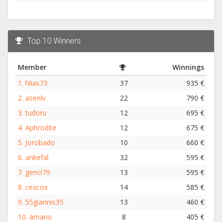
Top 10 Winners
Member
Winnings
1.
hlias73
37
935 €
2.
asenlv
22
790 €
3.
tudoru
12
695 €
4.
Aphrodite
12
675 €
5.
Jorobado
10
660 €
6.
ankefal
32
595 €
7.
genci79
13
595 €
8.
cexcox
14
585 €
9.
55giannis35
13
460 €
10.
amario
8
405 €