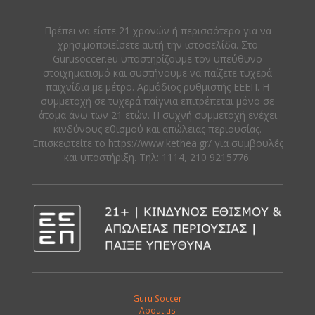
Πρέπει να είστε 21 χρονών ή περισσότερο για να
χρησιμοποιείσετε αυτή την ιστοσελίδα. Στο
Gurusoccer.eu υποστηρίζουμε τον υπεύθυνο
στοιχηματισμό και συστήνουμε να παίζετε τυχερά
παιχνίδια με μέτρο. Αρμόδιος ρυθμιστής ΕΕΕΠ. Η
συμμετοχή σε τυχερά παίγνια επιτρέπεται μόνο σε
άτομα άνω των 21 ετών. Η συχνή συμμετοχή ενέχει
κινδύνους εθισμού και απώλειας περιουσίας.
Eπισκεφτείτε το https://www.kethea.gr/ για συμβουλές
και υποστήριξη. Tηλ: 1114, 210 9215776.
Guru Soccer
About us